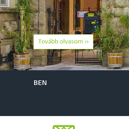
Tovább olvasom ››
Ta