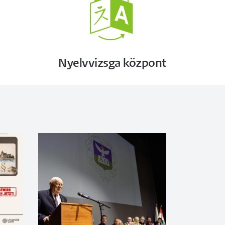
Nyelvvizsga központ