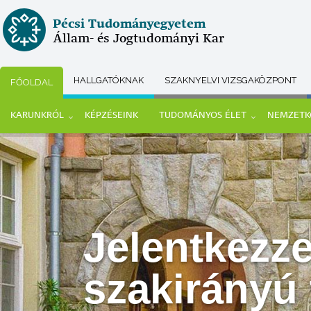
Ugrás
Pécsi Tudományegyetem
a
Állam- és Jogtudományi Kar
tartalomra
HALLGATÓKNAK
SZAKNYELVI VIZSGAKÖZPONT
FŐOLDAL
Submenu
KARUNKRÓL
KÉPZÉSEINK
TUDOMÁNYOS ÉLET
NEMZETK
selector
Main
navigation
Jelentkezz
szakirányú