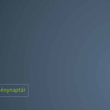
énynaptár