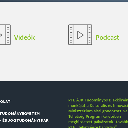
Videók
Podcast
PTE ÁJK Tudományos Diákkörei
SOLAT
munkáját a Kulturális és Innovác
Minisztérium által gondozott N
 TUDOMÁNYEGYETEM
Tehetség Program keretében
- ÉS JOGTUDOMÁNYI KAR
meghirdetett pályázatok, tovább
PTE „Tehetségre hangolva”