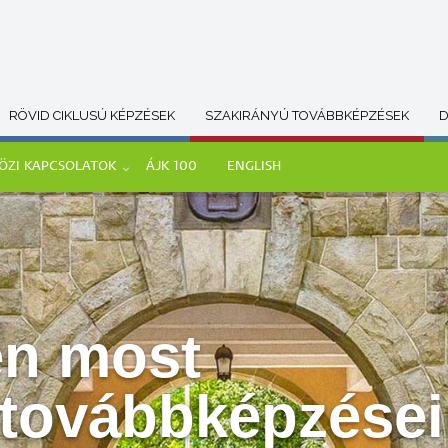
RÖVID CIKLUSÚ KÉPZÉSEK
SZAKIRÁNYÚ TOVÁBBKÉPZÉSEK
D
ÖZI KAPCSOLATOK
ÁJK 100
ENGLISH
en most
 továbbképzései