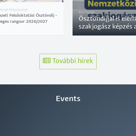
 hírek Pályázatok
Kari hírek
eti Felsőoktatási Ösztöndíj -
Ösztöndíjjal is elé
leges rangsor 2026/2027
szakjogász képzés 
További hírek
Events