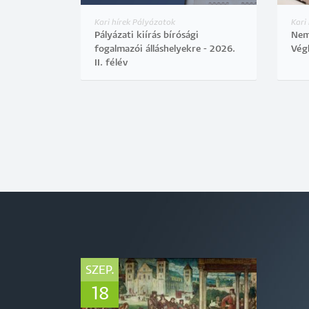
Kari hírek Pályázatok
Kari
Pályázati kiírás bírósági
Nemz
fogalmazói álláshelyekre - 2026.
Vég
II. félév
SZEP.
18