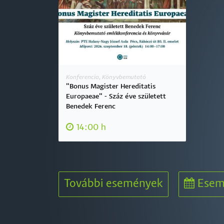
Konferencia, Könyvbemutató
"Bonus Magister Hereditatis
Europaeae" - Száz éve született
Benedek Ferenc
14:00 h
További események
Esem