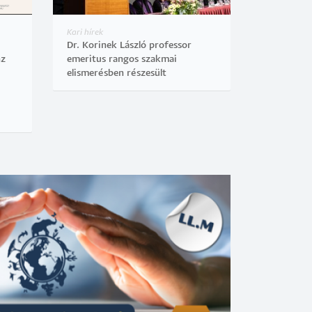
Kari hírek
Dr. Korinek László professor
nz
emeritus rangos szakmai
elismerésben részesült