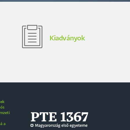
Kiadványok
nek
iós
emzeti
á a