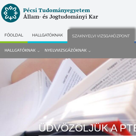
Ugrás
Pécsi Tudományegyetem
a
Állam- és Jogtudományi Kar
tartalomra
FŐOLDAL
HALLGATÓKNAK
SZAKNYELVI VIZSGAKÖZPONT
Submenu
HALLGATÓKNAK
NYELVVIZSGÁZÓKNAK
selector
Szaknyelv
menü
ÜDVÖZÖLJÜK A PT