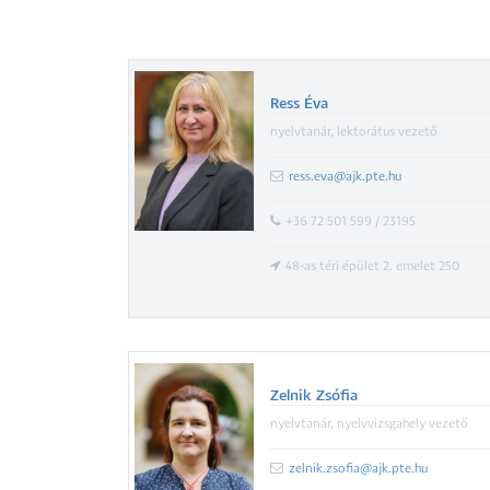
Ress Éva
nyelvtanár, lektorátus vezető
ress.eva@ajk.pte.hu
+36 72 501 599 / 23195
48-as téri épület 2. emelet 250
Zelnik Zsófia
nyelvtanár, nyelvvizsgahely vezető
zelnik.zsofia@ajk.pte.hu