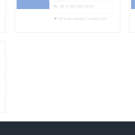
+36 72 501 599 / 23193
48-as téri épület 2. emelet 252