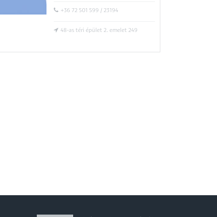
+36 72 501 599 / 23194
48-as téri épület 2. emelet 249