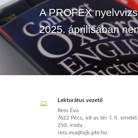
A PROFEX nyelvvizsga
2025. áprilisában ne
Lektorátus vezető
Ress Éva
7622 Pécs, 48-as tér 1. II. emelet
250. iroda
ress.eva@ajk.pte.hu