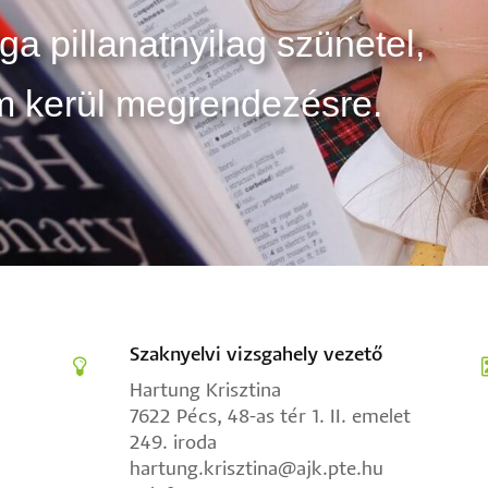
 pillanatnyilag szünetel,
m kerül megrendezésre.
Szaknyelvi vizsgahely vezető
Hartung Krisztina
7622 Pécs, 48-as tér 1. II. emelet
249. iroda
hartung.krisztina@ajk.pte.hu