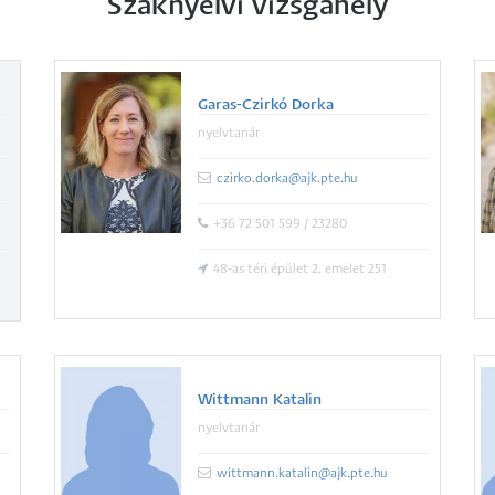
Szaknyelvi vizsgahely
Garas-Czirkó Dorka
nyelvtanár
czirko.dorka@ajk.pte.hu
+36 72 501 599 / 23280
48-as téri épület 2. emelet 251
Wittmann Katalin
nyelvtanár
wittmann.katalin@ajk.pte.hu