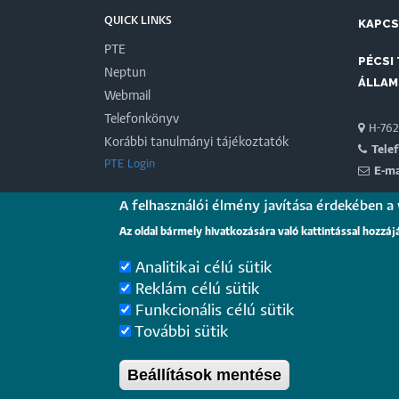
QUICK LINKS
KAPC
PTE
PÉCSI
Neptun
ÁLLAM
Webmail
Telefonkönyv
H-7622
Korábbi tanulmányi tájékoztatók
Tele
PTE Login
E-ma
A felhasználói élmény javítása érdekében a
PARTN
Az oldal bármely hivatkozására való kattintással hozzáj
Magyar 
Analitikai célú sütik
Reklám célú sütik
Funkcionális célú sütik
További sütik
Pécsi Tudományegyetem |
Kancellária
|
I
csoport
- 2020.
Beállítások mentése