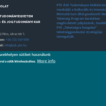
PTE ÁJK Tudományos Diákkörei
SOLAT
munkáját a Kulturális és Innovác
Minisztérium által gondozott N
 TUDOMÁNYEGYETEM
Tehetség Program keretében
- ÉS JOGTUDOMÁNYI KAR
meghirdetett pályázatok, tovább
PTE „Tehetségre hangolva”
tehetséggondozási stratégiája
 Pécs, 48-as tér 1.
támogatják.
fon:
+36 (72) 501-599
il:
info@ajk.pte.hu
 webhelyen sütiket használunk
EREINK
More info
árul a sütik létrehozásához.
Jogász Egylet
nformatikai és Innovációs Igazgatóság
|
Portál