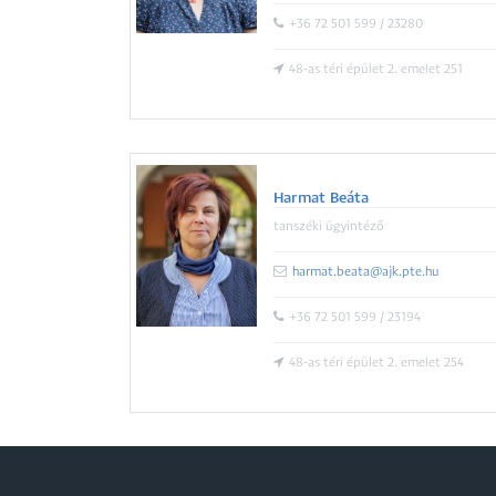
+36 72 501 599 / 23280
48-as téri épület 2. emelet 251
Harmat Beáta
tanszéki ügyintéző
harmat.beata@ajk.pte.hu
+36 72 501 599 / 23194
48-as téri épület 2. emelet 254