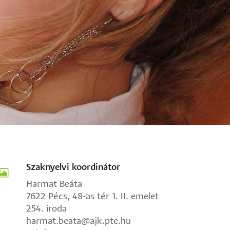
Szaknyelvi koordinátor
Harmat Beáta
7622 Pécs, 48-as tér 1. II. emelet
254. iroda
harmat.beata@ajk.pte.hu