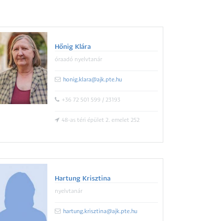
Hőnig Klára
óraadó nyelvtanár
honig.klara@ajk.pte.hu
+36 72 501 599 / 23193
48-as téri épület 2. emelet 252
Hartung Krisztina
nyelvtanár
hartung.krisztina@ajk.pte.hu