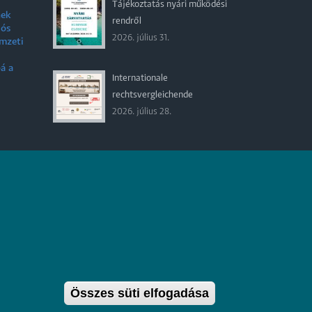
Tájékoztatás nyári működési
nek
rendről
iós
2026. július 31.
emzeti
á a
Internationale
rechtsvergleichende
Konferenz für junge
2026. július 28.
Juristinnen und Juristen in
Győr – Bewerbungsfrist: 25.
August 2026
Összes süti elfogadása
Withdraw con