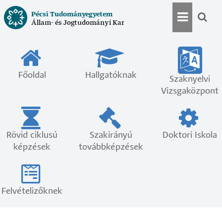
Ugrás
Pécsi Tudományegyetem
a
Állam- és Jogtudományi Kar
Szakny
tartalomra
menü
Főoldal
Hallgatóknak
Szaknyelvi
Vizsgaközpont
Rövid ciklusú
Szakirányú
Doktori Iskola
képzések
továbbképzések
Felvételizőknek