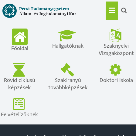
Ugrás
Pécsi Tudományegyetem
a
Állam- és Jogtudományi Kar
Main
tartalomra
navigat
Hallgatóknak
Szaknyelvi
Főoldal
Vizsgaközpont
Rövid ciklusú
Szakirányú
Doktori Iskola
képzések
továbbképzések
Felvételizőknek