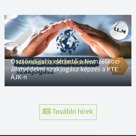
Kari hírek
Ösztöndíjjal is elérhető a Nemzetközi
állatvédelmi szakjogász képzés a PTE
ÁJK-n
További hírek