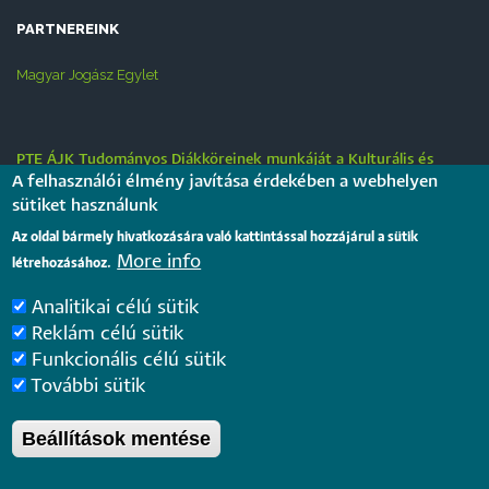
PARTNEREINK
Magyar Jogász Egylet
PTE ÁJK Tudományos Diákköreinek munkáját a Kulturális és
Innovációs Minisztérium által gondozott Nemzeti Tehetség
A felhasználói élmény javítása érdekében a webhelyen
Program keretében meghirdetett pályázatok, továbbá a PTE
sütiket használunk
„Tehetségre hangolva” tehetséggondozási stratégiája
Az oldal bármely hivatkozására való kattintással hozzájárul a sütik
támogatják.
More info
létrehozásához.
Analitikai célú sütik
Reklám célú sütik
Funkcionális célú sütik
További sütik
Beállítások mentése
Pécsi Tudományegyetem |
Kancellária
|
Informatikai