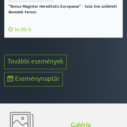
Konferencia, Könyvbemutató
"Bonus Magister Hereditatis Europaeae" - Száz éve született
Benedek Ferenc
14:00 h
További események
Eseménynaptár
Galéria