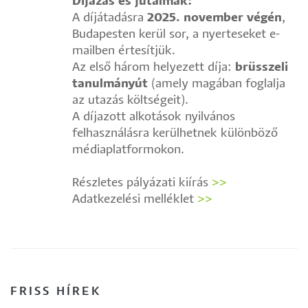
Díjazás és jutalmak:
A díjátadásra
2025. november végén
,
Budapesten kerül sor, a nyerteseket e-
mailben értesítjük.
Az első három helyezett díja:
brüsszeli
tanulmányút
(amely magában foglalja
az utazás költségeit).
A díjazott alkotások nyilvános
felhasználásra kerülhetnek különböző
médiaplatformokon.
Részletes pályázati kiírás
>>
Adatkezelési melléklet
>>
FRISS HÍREK