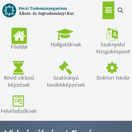
Ugrás
Pécsi Tudományegyetem
a
Állam- és Jogtudományi Kar
Main
tartalomra
navigat
Hallgatóknak
Szaknyelvi
Főoldal
Vizsgaközpont
Rövid ciklusú
Szakirányú
Doktori Iskola
képzések
továbbképzések
Felvételizőknek