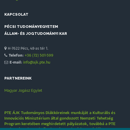
KAPCSOLAT
PÉCSI TUDOMÁNYEGYETEM
ÁLLAM- ÉS JOGTUDOMÁNYI KAR
H-7622 Pécs, 48-as tér 1.
Telefon:
+36 (72) 501-599
E-mail:
info@ajk.pte.hu
PARTNEREINK
Magyar Jogász Egylet
PTE ÁJK Tudományos Diákköreinek munkáját a Kulturális és
Innovációs Minisztérium által gondozott Nemzeti Tehetség
Program keretében meghirdetett pályázatok, továbbá a PTE
„Tehetségre hangolva” tehetséggondozási stratégiája