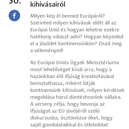
30.
kihívásairól
Milyen kép él benned Európáról?
Szerinted milyen kihívások előtt áll az
Európai Unió és hogyan lehetne ezekre
hatékony választ adni? Hogyan képzeled
el a jövődet kontinensünkön? Oszd meg
a véleményed!
Az Európai Uniós Ügyek Minisztériuma
most lehetőséget kínál arra, hogy a
hazánkban élő ifjúság kreativitásával
bemutathassa, miként látják
kontinensünk kihívásait, milyen kérdések
megoldása hárul döntéshozóink vállaira.
A verseny célja, hogy bevonja az
ifjúságot az EU jövőjéről szóló
diskurzusba, ösztönözve őket, hogy
saját gondolataikkal és ötleteikkel