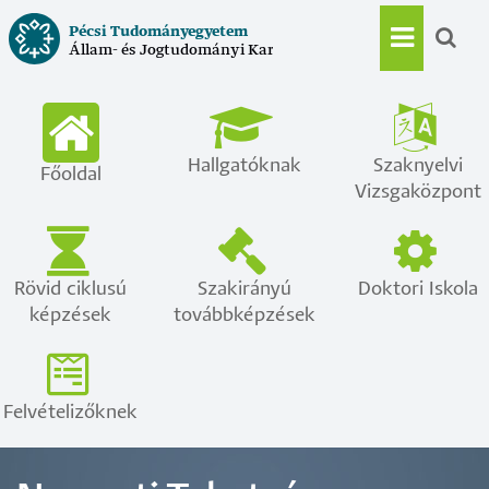
Ugrás
Pécsi Tudományegyetem
a
Állam- és Jogtudományi Kar
Main
tartalomra
navigat
Hallgatóknak
Szaknyelvi
Főoldal
Vizsgaközpont
Rövid ciklusú
Szakirányú
Doktori Iskola
képzések
továbbképzések
Felvételizőknek