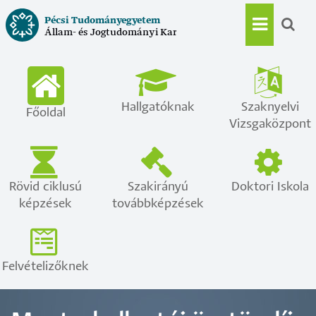
Ugrás
Pécsi Tudományegyetem
a
Állam- és Jogtudományi Kar
Main
tartalomra
navigat
Hallgatóknak
Szaknyelvi
Főoldal
Vizsgaközpont
Rövid ciklusú
Szakirányú
Doktori Iskola
képzések
továbbképzések
Felvételizőknek