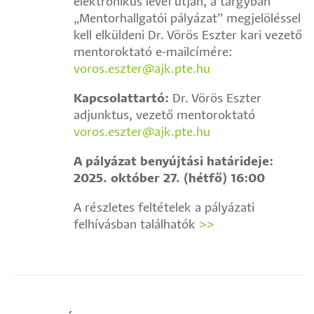
elektronikus levél útján, a tárgyban
„Mentorhallgatói pályázat” megjelöléssel
kell elküldeni Dr. Vörös Eszter kari vezető
mentoroktató e-mailcímére:
voros.eszter@ajk.pte.hu
Kapcsolattartó:
Dr. Vörös Eszter
adjunktus, vezető mentoroktató
voros.eszter@ajk.pte.hu
A pályázat benyújtási határideje:
2025. október 27. (hétfő) 16:00
A részletes feltételek a pályázati
felhívásban találhatók
>>