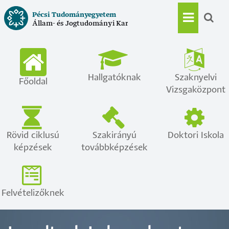
Ugrás
Pécsi Tudományegyetem
a
Állam- és Jogtudományi Kar
Main
tartalomra
navigat
Hallgatóknak
Szaknyelvi
Főoldal
Vizsgaközpont
Rövid ciklusú
Szakirányú
Doktori Iskola
képzések
továbbképzések
Felvételizőknek