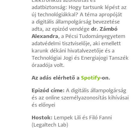
Elektronikus azonosítás és
adatbiztonság: Hogy tartsunk lépést az
új technológiákkal?
A téma apropóját
a digitális állampolgárság bevezetése
adta, az epizód vendége
dr. Zámbó
Alexandra
, a Pécsi Tudományegyetem
adatvédelmi tisztviselője, aki emellett
karunk dékáni hivatalvezetője és a
Technológiai Jogi és Energiajogi Tanszék
óraadója volt.
Az adás elérhető a
Spotify
-on.
Epizód címe:
A digitális állampolgárság
és az online személyazonosítás kihívásai
és előnyei
Hostok:
Lempek Lili és Filó Fanni
(Legaltech Lab)