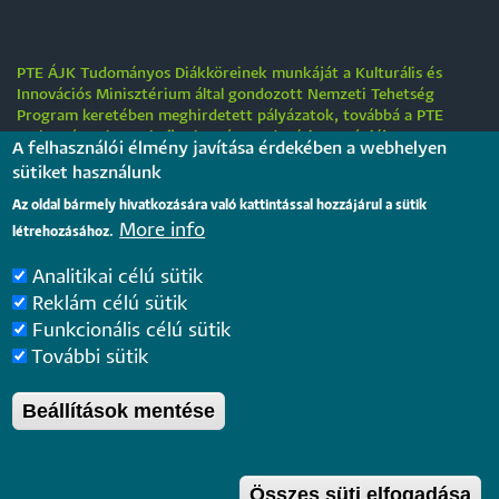
PTE ÁJK Tudományos Diákköreinek munkáját a Kulturális és
Innovációs Minisztérium által gondozott Nemzeti Tehetség
Program keretében meghirdetett pályázatok, továbbá a PTE
„Tehetségre hangolva” tehetséggondozási stratégiája
A felhasználói élmény javítása érdekében a webhelyen
támogatják.
sütiket használunk
Tájékoztatás nyári működési rendről
Az oldal bármely hivatkozására való kattintással hozzájárul a sütik
More info
létrehozásához.
2026. július 31.
Analitikai célú sütik
Internationale rechtsvergleichende Konferenz für junge
Reklám célú sütik
Juristinnen und Juristen in Győr – Bewerbungsfrist: 25.
Funkcionális célú sütik
August 2026
2026. július 28.
További sütik
Beállítások mentése
Pécsi Tudományegyetem |
Kancellária
|
Informatikai
és Innovációs Igazgatóság
|
Portál csoport
- 2020.
Összes süti elfogadása