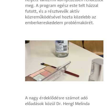
helyett tantermi környezetben rendeztek
meg. A program egész este telt házzal
futott, és a résztvevők aktív
közreműködésével hozta közelebb az
emberkereskedelem problémakörét.
A nagy érdeklődésre számot adó
előadások közül Dr. Hengl Melinda