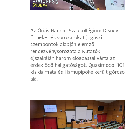
Az Óriás Nándor Szakkollégium Disney
filmeket és sorozatokat jogászi
szempontok alapján elemző
rendezvénysorozata a Kutatók
éjszakáján három előadással várta az
érdeklődő hallgatóságot. Quasimodo, 101
kis dalmata és Hamupipőke került górcső
alá.