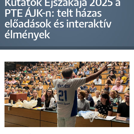
Kutatók Éjszakája 2025 a
PTE ÁJK-n: telt házas
előadások és interaktív
élmények