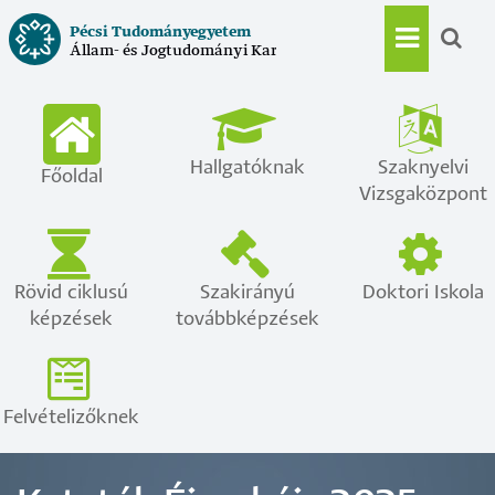
Ugrás
Pécsi Tudományegyetem
a
Állam- és Jogtudományi Kar
Main
tartalomra
navigat
Hallgatóknak
Szaknyelvi
Főoldal
Vizsgaközpont
Rövid ciklusú
Szakirányú
Doktori Iskola
képzések
továbbképzések
Felvételizőknek