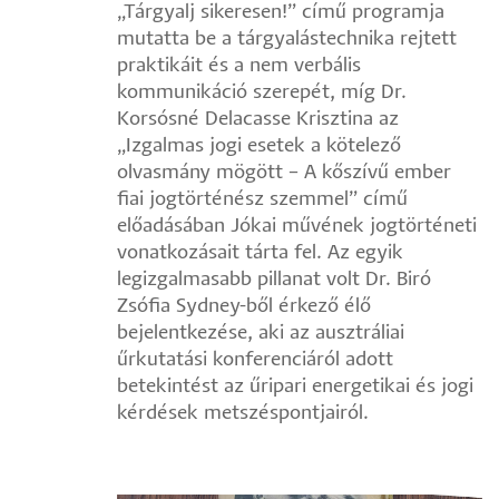
„Tárgyalj sikeresen!” című programja
mutatta be a tárgyalástechnika rejtett
praktikáit és a nem verbális
kommunikáció szerepét, míg Dr.
Korsósné Delacasse Krisztina az
„Izgalmas jogi esetek a kötelező
olvasmány mögött – A kőszívű ember
fiai jogtörténész szemmel” című
előadásában Jókai művének jogtörténeti
vonatkozásait tárta fel. Az egyik
legizgalmasabb pillanat volt Dr. Biró
Zsófia Sydney-ből érkező élő
bejelentkezése, aki az ausztráliai
űrkutatási konferenciáról adott
betekintést az űripari energetikai és jogi
kérdések metszéspontjairól.