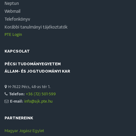
Neptun
Webmail
Telefonkönyv
Korábbi tanulmányi tájékoztatók
PTE Login
KAPCSOLAT
PÉCSI TUDOMÁNYEGYETEM
ÁLLAM- ÉS JOGTUDOMÁNYI KAR
H-7622 Pécs, 48-as tér 1.
Telefon:
+36 (72) 501-599
E-mail:
info@ajk.pte.hu
PARTNEREINK
Magyar Jogász Egylet