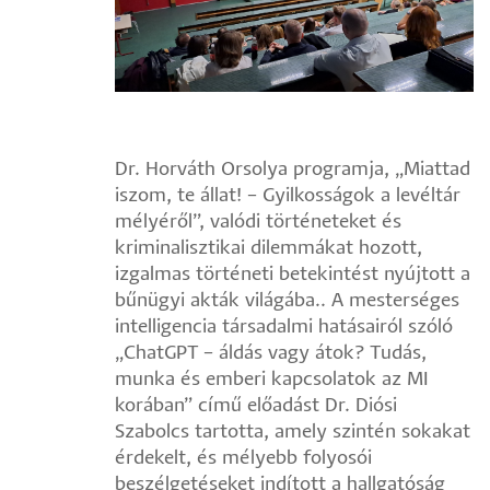
Dr. Horváth Orsolya programja, „Miattad
iszom, te állat! – Gyilkosságok a levéltár
mélyéről”, valódi történeteket és
kriminalisztikai dilemmákat hozott,
izgalmas történeti betekintést nyújtott a
bűnügyi akták világába.. A mesterséges
intelligencia társadalmi hatásairól szóló
„ChatGPT – áldás vagy átok? Tudás,
munka és emberi kapcsolatok az MI
korában” című előadást Dr. Diósi
Szabolcs tartotta, amely szintén sokakat
érdekelt, és mélyebb folyosói
beszélgetéseket indított a hallgatóság