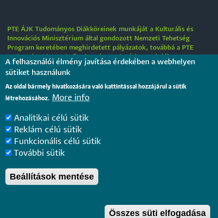
PTE ÁJK Tudományos Diákköreinek munkáját a Kulturális és
Innovációs Minisztérium által gondozott Nemzeti Tehetség
Program keretében meghirdetett pályázatok, továbbá a PTE
„Tehetségre hangolva” tehetséggondozási stratégiája
A felhasználói élmény javítása érdekében a webhelyen
támogatják.
sütiket használunk
Tájékoztatás nyári működési rendről
Az oldal bármely hivatkozására való kattintással hozzájárul a sütik
More info
létrehozásához.
2026. július 31.
Analitikai célú sütik
Internationale rechtsvergleichende Konferenz für junge
Reklám célú sütik
Juristinnen und Juristen in Győr – Bewerbungsfrist: 25.
Funkcionális célú sütik
August 2026
2026. július 28.
További sütik
Beállítások mentése
Pécsi Tudományegyetem |
Kancellária
|
Informatikai
és Innovációs Igazgatóság
|
Portál csoport
- 2020.
Összes süti elfogadása