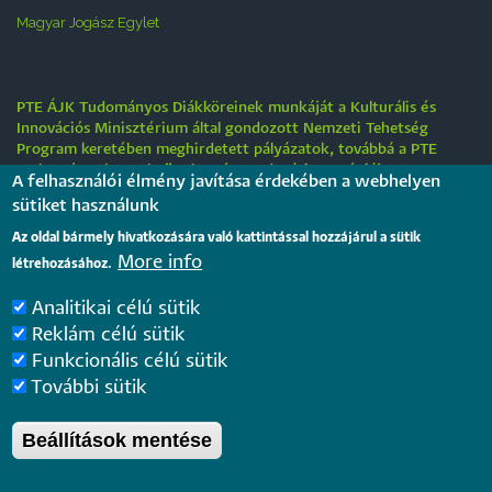
Magyar Jogász Egylet
PTE ÁJK Tudományos Diákköreinek munkáját a Kulturális és
Innovációs Minisztérium által gondozott Nemzeti Tehetség
Program keretében meghirdetett pályázatok, továbbá a PTE
„Tehetségre hangolva” tehetséggondozási stratégiája
A felhasználói élmény javítása érdekében a webhelyen
támogatják.
sütiket használunk
Tájékoztatás nyári működési rendről
Az oldal bármely hivatkozására való kattintással hozzájárul a sütik
More info
létrehozásához.
2026. július 31.
Analitikai célú sütik
Internationale rechtsvergleichende Konferenz für junge
Reklám célú sütik
Juristinnen und Juristen in Győr – Bewerbungsfrist: 25.
Funkcionális célú sütik
August 2026
2026. július 28.
További sütik
Beállítások mentése
Pécsi Tudományegyetem |
Kancellária
|
Informatikai