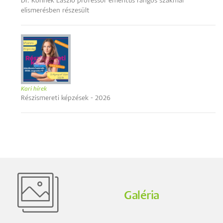
Dr. Korinek László professor emeritus rangos szakmai
elismerésben részesült
Kari hírek
Részismereti képzések - 2026
Galéria