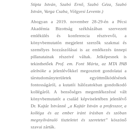
Stipta István, Szabó Ernő, Szabó Géza, Szabó
István, Varga Csaba, Völgyesi Levente.)
Ahogyan a 2019. november 28-29-én a Pécsi
Akadémia Bizottság székházában szervezett
emlékülés és konferencia résztvevői, a
könyvbemutatón megjelent szerzők szakmai és
személyes hozzászólásai is az emlékezés ünnepi
pillanatainak részeivé váltak. Jelképesnek is
tekinthetőek
Prof. em. Font Márta, az MTA PAB
alelnöke
a jelenlévőkkel megosztott gondolatai a
társtudományterületek együttműködésének
fontosságáról, a kutatói hálózatokban gondolkodó
kollégáról. A bensőséges megemlékezéssé vált
könyvbemutatót a család képviseletében jelenlévő
Dr. Kajtár Istvánné
„a Kajtár István a professzor, a
kolléga és az ember iránt írásban és szóban
megnyilvánuló tiszteletet és szeretetet”
köszönő
szavai zárták.