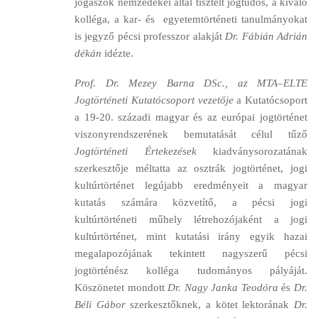
jogászok nemzedékei által tisztelt jogtudós, a kiváló
kolléga, a kar- és egyetemtörténeti tanulmányokat
is jegyző pécsi professzor alakját
Dr. Fábián Adrián
dékán
idézte.
Prof. Dr. Mezey Barna DSc.,
az MTA–ELTE
Jogtörténeti Kutatócsoport vezetője
a Kutatócsoport
a 19-20. századi magyar és az európai jogtörténet
viszonyrendszerének bemutatását célul tűző
Jogtörténeti Értekezések
kiadványsorozatának
szerkesztője méltatta az osztrák jogtörténet, jogi
kultúrtörténet legújabb eredményeit a magyar
kutatás számára közvetítő, a pécsi jogi
kultúrtörténeti műhely létrehozójaként a jogi
kultúrtörténet, mint kutatási irány egyik hazai
megalapozójának tekintett nagyszerű pécsi
jogtörténész kolléga tudományos pályáját.
Köszönetet mondott
Dr. Nagy Janka Teodóra
és
Dr.
Béli Gábor
szerkesztőknek, a kötet lektorának
Dr.