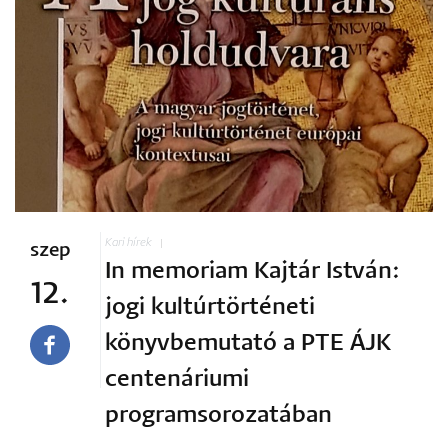
Kari hírek
szep
In memoriam Kajtár István:
12.
jogi kultúrtörténeti
könyvbemutató a PTE ÁJK
centenáriumi
programsorozatában