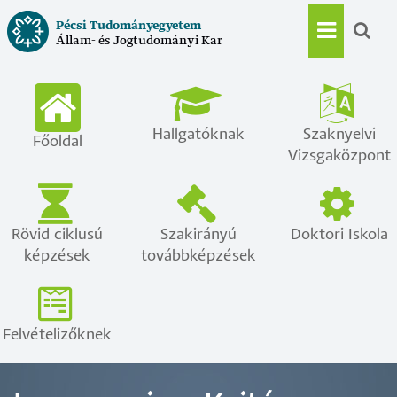
Ugrás
Pécsi Tudományegyetem
a
Állam- és Jogtudományi Kar
Main
tartalomra
navigat
Hallgatóknak
Szaknyelvi
Főoldal
Vizsgaközpont
Rövid ciklusú
Szakirányú
Doktori Iskola
képzések
továbbképzések
Felvételizőknek