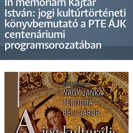
In memoriam Kajtár
István: jogi kultúrtörténeti
könyvbemutató a PTE ÁJK
centenáriumi
programsorozatában