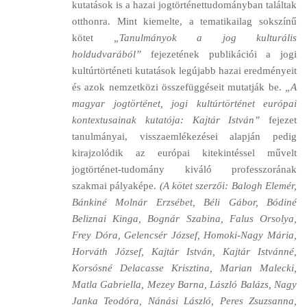
kutatások is a hazai jogtörténettudományban találtak
otthonra. Mint kiemelte, a tematikailag sokszínű
kötet
„Tanulmányok a jog kulturális
holdudvarából”
fejezetének publikációi a jogi
kultúrtörténeti kutatások legújabb hazai eredményeit
és azok nemzetközi összefüggéseit mutatják be.
„A
magyar jogtörténet, jogi kultúrtörténet európai
kontextusainak kutatója: Kajtár István”
fejezet
tanulmányai, visszaemlékezései alapján pedig
kirajzolódik az európai kitekintéssel művelt
jogtörténet-tudomány kiváló professzorának
szakmai pályaképe.
(A kötet szerzői: Balogh Elemér,
Bánkiné Molnár Erzsébet, Béli Gábor, Bódiné
Beliznai Kinga, Bognár Szabina, Falus Orsolya,
Frey Dóra, Gelencsér József, Homoki-Nagy Mária,
Horváth József, Kajtár István, Kajtár Istvánné,
Korsósné Delacasse Krisztina, Marian Malecki,
Matla Gabriella, Mezey Barna, László Balázs, Nagy
Janka Teodóra, Nánási László, Peres Zsuzsanna,