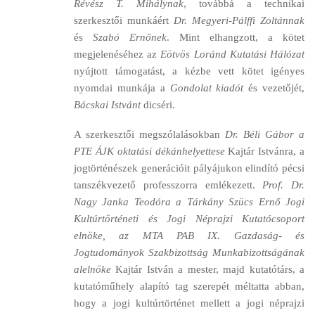
Révész T. Mihálynak
, továbbá a technikai
szerkesztői munkáért
Dr. Megyeri-Pálffi Zoltánnak
és
Szabó Ernőnek
. Mint elhangzott, a kötet
megjelenéséhez az
Eötvös Loránd Kutatási Hálózat
nyújtott támogatást, a kézbe vett kötet igényes
nyomdai munkája a
Gondolat kiadót
és vezetőjét,
Bácskai Istvánt
dicséri.
A szerkesztői megszólalásokban
Dr. Béli Gábor a
PTE ÁJK oktatási dékánhelyettese
Kajtár Istvánra, a
jogtörténészek generációit pályájukon elindító pécsi
tanszékvezető professzorra emlékezett.
Prof. Dr.
Nagy Janka Teodóra a Tárkány Szücs Ernő Jogi
Kultúrtörténeti és Jogi Néprajzi Kutatócsoport
elnöke, az MTA PAB IX. Gazdaság- és
Jogtudományok Szakbizottság Munkabizottságának
alelnöke
Kajtár István a mester, majd kutatótárs, a
kutatóműhely alapító tag szerepét méltatta abban,
hogy a jogi kultúrtörténet mellett a jogi néprajzi