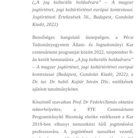
(„A jog kulturális holdudvara” – A magyar
jogtörténet, jogi kultúrtörténet európai kontextusai.
Jogtörténeti Értekezések 56., Budapest, Gondolat
Kiadó, 2022)
Bensőséges hangulatú ünnepségen, a Pécsi
Tudományegyetem Állam- és Jogtudományi Kar
centenáriumi programjai között 2022. szeptember 8-
án került bemutatásra
„A jog kulturális holdudvara”
– A magyar jogtörténet, jogi kultúrtörténet európai
kontextusai (Budapest, Gondolat Kiadó, 2022)
, a
Dr. iur. Dr. habil. Kajtár István DSc
. emlékének
ajánlott tanulmánykötet.
Köszöntő szavaiban
Prof. Dr FedelesTamás oktatási
rektorhelyettes
, a PTE Centenáriumi
Programirányító Bizottság elnöke emlékezett a Kar
2019-ben elhunyt nemzetközi hírű jogtörténész
professzorára. A jogtörténeti tanszéket vezető,