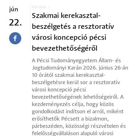
Kari hírek
jún
Szakmai kerekasztal-
22.
beszélgetés a resztoratív
városi koncepció pécsi
bevezethetőségéről
A Pécsi Tudományegyetem Állam- és
Jogtudományi Karán 2026. június 26-án
10 órától szakmai kerekasztal-
beszélgetésre kerül sor a resztoratív
városi koncepció pécsi
bevezethetőségének lehetőségeiről. A
kezdeményezés célja, hogy közös
gondolkodást indítson el arról, miként
erősíthetők Pécsett a bizalmon,
párbeszéden, közösségi részvételen és
felelősségvállaláson alapuló városi