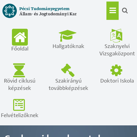
Ugrás
Pécsi Tudományegyetem
a
Állam- és Jogtudományi Kar
Main
tartalomra
navigat
Hallgatóknak
Szaknyelvi
Főoldal
Vizsgaközpont
Rövid ciklusú
Szakirányú
Doktori Iskola
képzések
továbbképzések
Felvételizőknek