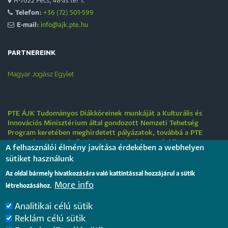
H-7622 Pécs, 48-as tér 1.
Telefon:
+36 (72) 501-599
E-mail:
info@ajk.pte.hu
PARTNEREINK
Magyar Jogász Egylet
PTE ÁJK Tudományos Diákköreinek munkáját a Kulturális és
Innovációs Minisztérium által gondozott Nemzeti Tehetség
Program keretében meghirdetett pályázatok, továbbá a PTE
„Tehetségre hangolva” tehetséggondozási stratégiája
A felhasználói élmény javítása érdekében a webhelyen
támogatják.
sütiket használunk
Tájékoztatás nyári működési rendről
Az oldal bármely hivatkozására való kattintással hozzájárul a sütik
More info
létrehozásához.
2026. július 31.
Analitikai célú sütik
Internationale rechtsvergleichende Konferenz für junge
Reklám célú sütik