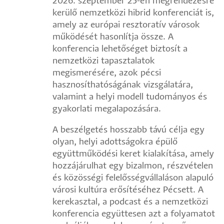
2026. szeptember 25-én megrendezésre
kerülő nemzetközi hibrid konferenciát is,
amely az európai resztoratív városok
működését hasonlítja össze. A
konferencia lehetőséget biztosít a
nemzetközi tapasztalatok
megismerésére, azok pécsi
hasznosíthatóságának vizsgálatára,
valamint a helyi modell tudományos és
gyakorlati megalapozására.
A beszélgetés hosszabb távú célja egy
olyan, helyi adottságokra épülő
együttműködési keret kialakítása, amely
hozzájárulhat egy bizalmon, részvételen
és közösségi felelősségvállaláson alapuló
városi kultúra erősítéséhez Pécsett. A
kerekasztal, a podcast és a nemzetközi
konferencia együttesen azt a folyamatot