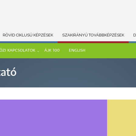
RÖVID CIKLUSÚ KÉPZÉSEK
SZAKIRÁNYÚ TOVÁBBKÉPZÉSEK
D
ÖZI KAPCSOLATOK
ÁJK 100
ENGLISH
tató