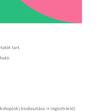
tatót tart.
lható.
hop(ok) kiválasztása → regisztráció)