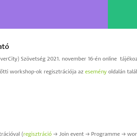
ató
verCity) Szövetség 2021. november 16-én online tájékoz
lőtti workshop-ok regisztrációja az
esemény
oldalán talá
rációval (
regisztráció
→ Join event → Programme → works