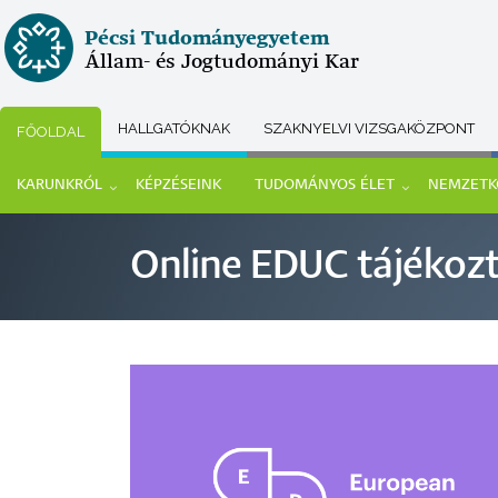
Ugrás
Pécsi Tudományegyetem
a
Állam- és Jogtudományi Kar
tartalomra
HALLGATÓKNAK
SZAKNYELVI VIZSGAKÖZPONT
FŐOLDAL
Submenu
KARUNKRÓL
KÉPZÉSEINK
TUDOMÁNYOS ÉLET
NEMZETK
selector
Main
Online EDUC tájékoz
navigation