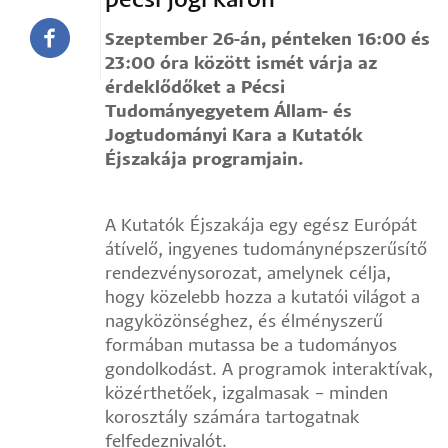
pécsi jogi karon
Szeptember 26-án, pénteken 16:00 és
23:00 óra között ismét várja az
érdeklődőket a Pécsi
Tudományegyetem Állam- és
Jogtudományi Kara a Kutatók
Éjszakája programjain.
A Kutatók Éjszakája egy egész Európát
átívelő, ingyenes tudománynépszerűsítő
rendezvénysorozat, amelynek célja,
hogy közelebb hozza a kutatói világot a
nagyközönséghez, és élményszerű
formában mutassa be a tudományos
gondolkodást. A programok interaktívak,
közérthetőek, izgalmasak – minden
korosztály számára tartogatnak
felfedeznivalót.