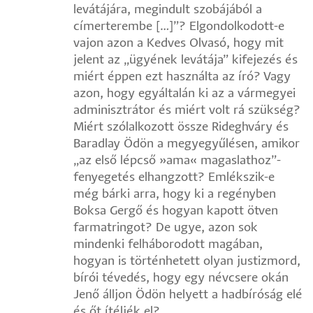
levátájára, megindult szobájából a
címerterembe […]”? Elgondolkodott-e
vajon azon a Kedves Olvasó, hogy mit
jelent az „ügyének levátája” kifejezés és
miért éppen ezt használta az író? Vagy
azon, hogy egyáltalán ki az a vármegyei
adminisztrátor és miért volt rá szükség?
Miért szólalkozott össze Rideghváry és
Baradlay Ödön a megyegyűlésen, amikor
„az első lépcső »ama« magaslathoz”-
fenyegetés elhangzott? Emlékszik-e
még bárki arra, hogy ki a regényben
Boksa Gergő és hogyan kapott ötven
farmatringot? De ugye, azon sok
mindenki felháborodott magában,
hogyan is történhetett olyan justizmord,
bírói tévedés, hogy egy névcsere okán
Jenő álljon Ödön helyett a hadbíróság elé
és őt ítéljék el?