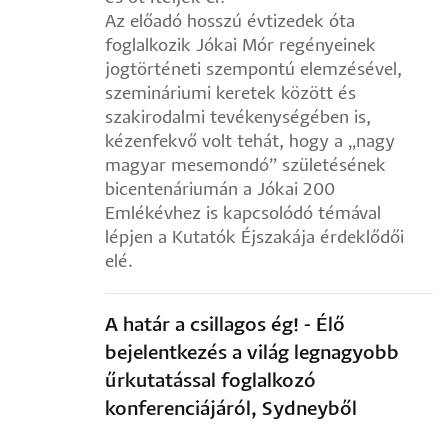
Az előadó hosszú évtizedek óta
foglalkozik Jókai Mór regényeinek
jogtörténeti szempontú elemzésével,
szemináriumi keretek között és
szakirodalmi tevékenységében is,
kézenfekvő volt tehát, hogy a „nagy
magyar mesemondó” születésének
bicentenáriumán a Jókai 200
Emlékévhez is kapcsolódó témával
lépjen a Kutatók Éjszakája érdeklődői
elé.
A határ a csillagos ég! - Élő
bejelentkezés a világ legnagyobb
űrkutatással foglalkozó
konferenciájáról, Sydneyből