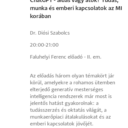
ChatGPT - áldás vagy átok? Tudás,
munka és emberi kapcsolatok az MI
korában
Dr. Diósi Szabolcs
20:00-21:00
Faluhelyi Ferenc előadó - II. em.
Az előadás három olyan témakört jár
körül, amelyekre a rohamos ütemben
elterjedő generatív mesterséges
intelligencia rendszerek már most is
jelentős hatást gyakorolnak: a
tudásszerzés és oktatás világát, a
munkaerőpiaci átalakulásokat és az
emberi kapcsolatok jövőjét.