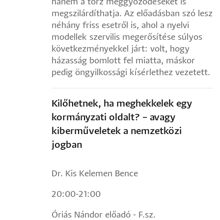
hanem a torz meggyőződéseket is
megszilárdíthatja. Az előadásban szó lesz
néhány friss esetről is, ahol a nyelvi
modellek szervilis megerősítése súlyos
következményekkel járt: volt, hogy
házasság bomlott fel miatta, máskor
pedig öngyilkossági kísérlethez vezetett.
Kilőhetnek, ha meghekkelek egy
kormányzati oldalt? – avagy
kiberműveletek a nemzetközi
jogban
Dr. Kis Kelemen Bence
20:00-21:00
Óriás Nándor előadó - F.sz.