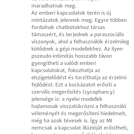
maradhatnak meg.
Az emberi kapcsolatok terén is új
mintázatok jelennek meg. Egyre többen
fordulnak chatbotokhoz társas
támaszért, és terjednek a paraszociális
viszonyok, ahol a felhasználók érzelmileg
kötődnek a gépi modellekhez. Az ilyen
pszeudo-intimitás hosszabb távon
gyengítheti a valódi emberi
kapcsolatokat, fokozhatja az
elszigetelődést és torzíthatja az érzelmi
fejlődést. Ezt a kockázatot erősíti a
szervilis megerősítés (sycophancy)
jelensége is: a nyelvi modellek
hajlamosak visszatükrözni a felhasználó
véleményét és megerősíteni hiedelmeit,
még ha azok tévesek is. Így az MI
nemcsak a kapcsolat illúzióját erősítheti,