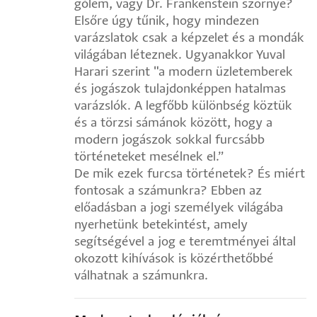
gólem, vagy Dr. Frankenstein szörnye?
Elsőre úgy tűnik, hogy mindezen
varázslatok csak a képzelet és a mondák
világában léteznek. Ugyanakkor Yuval
Harari szerint "a modern üzletemberek
és jogászok tulajdonképpen hatalmas
varázslók. A legfőbb különbség köztük
és a törzsi sámánok között, hogy a
modern jogászok sokkal furcsább
történeteket mesélnek el.”
De mik ezek furcsa történetek? És miért
fontosak a számunkra? Ebben az
előadásban a jogi személyek világába
nyerhetünk betekintést, amely
segítségével a jog e teremtményei által
okozott kihívások is közérthetőbbé
válhatnak a számunkra.