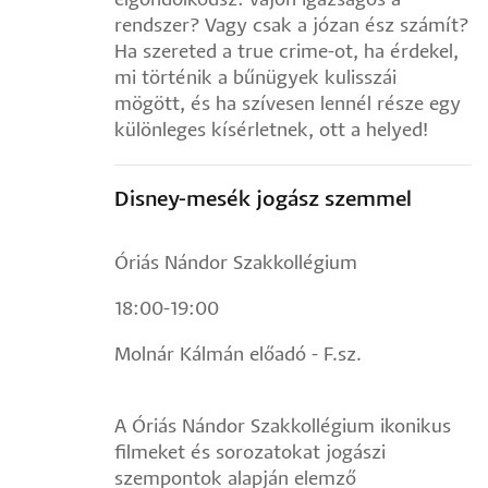
elgondolkodsz: vajon igazságos a
rendszer? Vagy csak a józan ész számít?
Ha szereted a true crime-ot, ha érdekel,
mi történik a bűnügyek kulisszái
mögött, és ha szívesen lennél része egy
különleges kísérletnek, ott a helyed!
Disney-mesék jogász szemmel
Óriás Nándor Szakkollégium
18:00-19:00
Molnár Kálmán előadó - F.sz.
A Óriás Nándor Szakkollégium ikonikus
filmeket és sorozatokat jogászi
szempontok alapján elemző