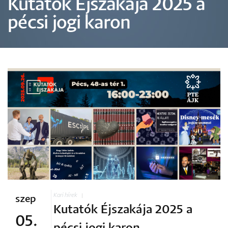
Kutatók Éjszakája 2025 a
pécsi jogi karon
Kari hírek
szep
Kutatók Éjszakája 2025 a
05.