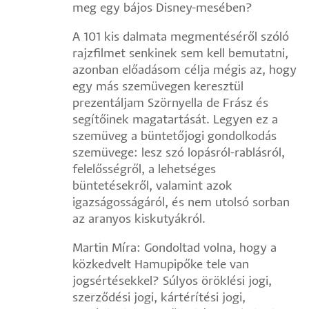
meg egy bájos Disney-mesében?
A 101 kis dalmata megmentéséről szóló
rajzfilmet senkinek sem kell bemutatni,
azonban előadásom célja mégis az, hogy
egy más szemüvegen keresztül
prezentáljam Szörnyella de Frász és
segítőinek magatartását. Legyen ez a
szemüveg a büntetőjogi gondolkodás
szemüvege: lesz szó lopásról-rablásról,
felelősségről, a lehetséges
büntetésekről, valamint azok
igazságosságáról, és nem utolsó sorban
az aranyos kiskutyákról.
Martin Míra: Gondoltad volna, hogy a
közkedvelt Hamupipőke tele van
jogsértésekkel? Súlyos öröklési jogi,
szerződési jogi, kártérítési jogi,