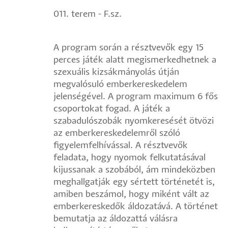
011. terem - F.sz.
A program során a résztvevők egy 15
perces játék alatt megismerkedhetnek a
szexuális kizsákmányolás útján
megvalósuló emberkereskedelem
jelenségével. A program maximum 6 fős
csoportokat fogad. A játék a
szabadulószobák nyomkeresését ötvözi
az emberkereskedelemről szóló
figyelemfelhívással. A résztvevők
feladata, hogy nyomok felkutatásával
kijussanak a szobából, ám mindeközben
meghallgatják egy sértett történetét is,
amiben beszámol, hogy miként vált az
emberkereskedők áldozatává. A történet
bemutatja az áldozattá válásra