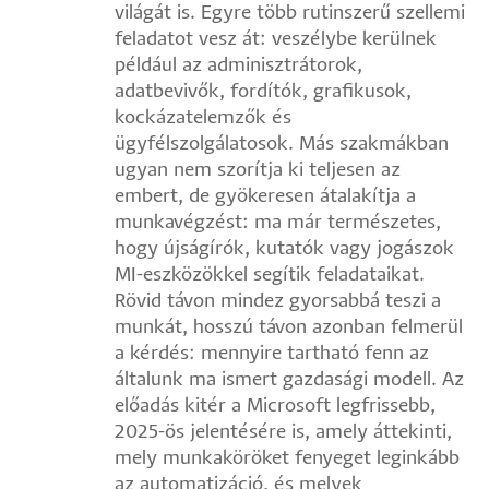
világát is. Egyre több rutinszerű szellemi
feladatot vesz át: veszélybe kerülnek
például az adminisztrátorok,
adatbevivők, fordítók, grafikusok,
kockázatelemzők és
ügyfélszolgálatosok. Más szakmákban
ugyan nem szorítja ki teljesen az
embert, de gyökeresen átalakítja a
munkavégzést: ma már természetes,
hogy újságírók, kutatók vagy jogászok
MI-eszközökkel segítik feladataikat.
Rövid távon mindez gyorsabbá teszi a
munkát, hosszú távon azonban felmerül
a kérdés: mennyire tartható fenn az
általunk ma ismert gazdasági modell. Az
előadás kitér a Microsoft legfrissebb,
2025-ös jelentésére is, amely áttekinti,
mely munkaköröket fenyeget leginkább
az automatizáció, és melyek