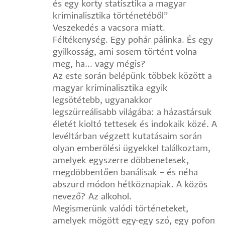
és egy korty statisztika a magyar
kriminalisztika történetéből”
Veszekedés a vacsora miatt.
Féltékenység. Egy pohár pálinka. És egy
gyilkosság, ami sosem történt volna
meg, ha... vagy mégis?
Az este során belépünk többek között a
magyar kriminalisztika egyik
legsötétebb, ugyanakkor
legszürreálisabb világába: a házastársuk
életét kioltó tettesek és indokaik közé. A
levéltárban végzett kutatásaim során
olyan emberölési ügyekkel találkoztam,
amelyek egyszerre döbbenetesek,
megdöbbentően banálisak – és néha
abszurd módon hétköznapiak. A közös
nevező? Az alkohol.
Megismerünk valódi történeteket,
amelyek mögött egy-egy szó, egy pofon