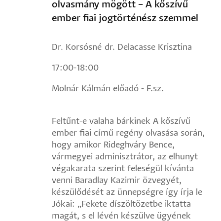
olvasmány mögött – A kőszívű
ember fiai jogtörténész szemmel
Dr. Korsósné dr. Delacasse Krisztina
17:00-18:00
Molnár Kálmán előadó - F.sz.
Feltűnt-e valaha bárkinek A kőszívű
ember fiai című regény olvasása során,
hogy amikor Rideghváry Bence,
vármegyei adminisztrátor, az elhunyt
végakarata szerint feleségül kívánta
venni Baradlay Kazimir özvegyét,
készülődését az ünnepségre így írja le
Jókai: „Fekete díszöltözetbe iktatta
magát, s el lévén készülve ügyének