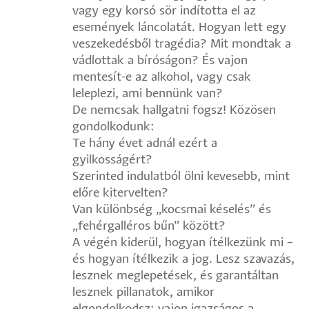
vagy egy korsó sör indította el az
események láncolatát. Hogyan lett egy
veszekedésből tragédia? Mit mondtak a
vádlottak a bíróságon? És vajon
mentesít-e az alkohol, vagy csak
leleplezi, ami bennünk van?
De nemcsak hallgatni fogsz! Közösen
gondolkodunk:
Te hány évet adnál ezért a
gyilkosságért?
Szerinted indulatból ölni kevesebb, mint
előre kitervelten?
Van különbség „kocsmai késelés” és
„fehérgalléros bűn” között?
A végén kiderül, hogyan ítélkezünk mi –
és hogyan ítélkezik a jog. Lesz szavazás,
lesznek meglepetések, és garantáltan
lesznek pillanatok, amikor