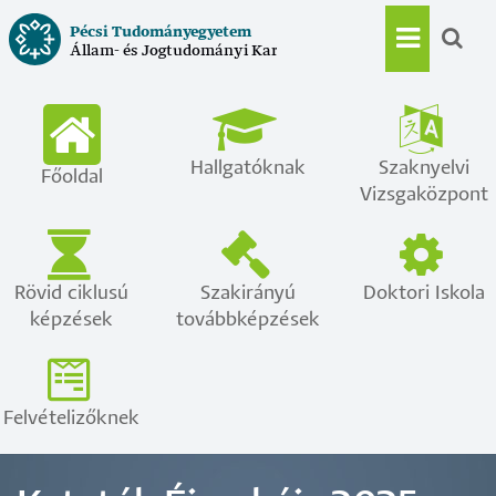
Ugrás
Pécsi Tudományegyetem
a
Állam- és Jogtudományi Kar
Main
tartalomra
navigat
Hallgatóknak
Szaknyelvi
Főoldal
Vizsgaközpont
Rövid ciklusú
Szakirányú
Doktori Iskola
képzések
továbbképzések
Felvételizőknek