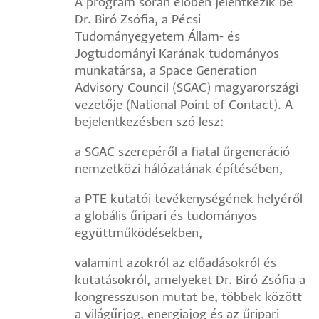
A program során élőben jelentkezik be
Dr. Biró Zsófia, a Pécsi
Tudományegyetem Állam- és
Jogtudományi Karának tudományos
munkatársa, a Space Generation
Advisory Council (SGAC) magyarországi
vezetője (National Point of Contact). A
bejelentkezésben szó lesz:
a SGAC szerepéről a fiatal űrgeneráció
nemzetközi hálózatának építésében,
a PTE kutatói tevékenységének helyéről
a globális űripari és tudományos
együttműködésekben,
valamint azokról az előadásokról és
kutatásokról, amelyeket Dr. Biró Zsófia a
kongresszuson mutat be, többek között
a világűrjog, energiajog és az űripari