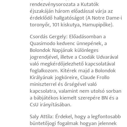
rendezvénysorozata a Kutatók
éjszakáján három előadással várja az
érdeklődő hallgatóságot (A Notre Dame-i
toronyőr, 101 kiskutya, Hamupipőke).
Csordás Gergely: Előadásomban a
Quasimodo kedvenc ünnepének, a
Bolondok Napjának különleges
jogrendjével, illetve a Csodák Udvarával
való megkérdőjelezhető kapcsolatával
foglalkozom. Kitérek majd a Bolondok
Királyának jogköreire, Claude Frollo
miniszterrel és őrségével való
kapcsolatra, valamint nem utolsó sorban
a bábjátékos kiemelt szerepére BN és a
CsU irányításában.
Saly Attila: Érdekel, hogy a legfontosabb
büntetőjogi fogalmak hogyan jelennek