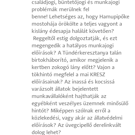
családjogi, büntetőjogi és munkajogi
problémák merülnek fel
benne! Lehetséges az, hogy Hamupipőke
mostohája örökölte a teljes vagyont a
kislány édesapja halálát követően?
Reggeltől estig dolgoztatják, és ezt
megengedik a hatályos munkajogi
előírások? A Tündérkeresztanya talán
birtokháborító, amikor megjelenik a
kertben zokogó lány előtt? Vajon a
tökhintó megfelel a mai KRESZ
előírásainak? Az inassá és kocsissá
varázsolt állatok bejelentett
munkavállalóként hajthatják az
egyébként veszélyes üzemnek minősülő
hintót? Miképpen szólnak erről a
közlekedési, vagy akár az állatvédelmi
előírások? Az üvegcipellő derelinkvált
dolog lehet?