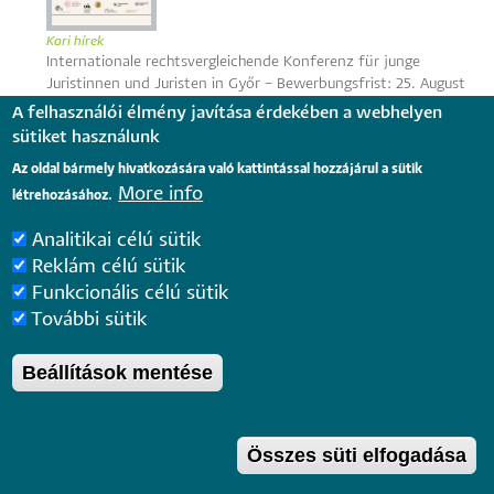
Kari hírek
Internationale rechtsvergleichende Konferenz für junge
Juristinnen und Juristen in Győr – Bewerbungsfrist: 25. August
2026
A felhasználói élmény javítása érdekében a webhelyen
sütiket használunk
Az oldal bármely hivatkozására való kattintással hozzájárul a sütik
More info
létrehozásához.
Analitikai célú sütik
Reklám célú sütik
Kari hírek
Funkcionális célú sütik
Ösztöndíjjal is elérhető a Nemzetközi állatvédelmi szakjogász
További sütik
képzés a PTE ÁJK-n
Beállítások mentése
Összes süti elfogadása