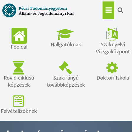
Ugrás
Pécsi Tudományegyetem
a
Állam- és Jogtudományi Kar
Main
tartalomra
navigat
Hallgatóknak
Szaknyelvi
Főoldal
Vizsgaközpont
Rövid ciklusú
Szakirányú
Doktori Iskola
képzések
továbbképzések
Felvételizőknek