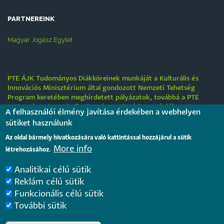
PARTNEREINK
Magyar Jogász Egylet
PTE ÁJK Tudományos Diákköreinek munkáját a Kulturális és
Innovációs Minisztérium által gondozott Nemzeti Tehetség
Program keretében meghirdetett pályázatok, továbbá a PTE
„Tehetségre hangolva” tehetséggondozási stratégiája
A felhasználói élmény javítása érdekében a webhelyen
támogatják.
sütiket használunk
Tájékoztatás nyári működési rendről
Az oldal bármely hivatkozására való kattintással hozzájárul a sütik
More info
létrehozásához.
2026. július 31.
Analitikai célú sütik
Internationale rechtsvergleichende Konferenz für junge
Reklám célú sütik
Juristinnen und Juristen in Győr – Bewerbungsfrist: 25.
Funkcionális célú sütik
August 2026
2026. július 28.
További sütik