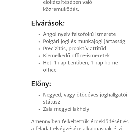
előkészítésében való
közreműködés.
Elvárások:
Angol nyelv felsőfokú ismerete
Polgári jogi és munkajogi jártasság
Precizitás, proaktív attitűd
Kiemelkedő office-ismeretek
Heti 1 nap Lentiben, 1 nap home
office
Előny:
Negyed, vagy ötödéves joghallgatói
státusz
Zala megyei lakhely
Amennyiben felkeltettük érdeklődését és
a feladat elvégzésére alkalmasnak érzi