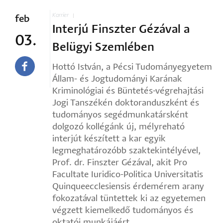
Karrier
feb
Interjú Finszter Gézával a
03.
Belügyi Szemlében
Hottó István, a Pécsi Tudományegyetem
Állam- és Jogtudományi Karának
Kriminológiai és Büntetés-végrehajtási
Jogi Tanszékén doktoranduszként és
tudományos segédmunkatársként
dolgozó kollégánk új, mélyreható
interjút készített a kar egyik
legmeghatározóbb szaktekintélyével,
Prof. dr. Finszter Gézával, akit Pro
Facultate Iuridico-Politica Universitatis
Quinqueecclesiensis érdemérem arany
fokozatával tüntettek ki az egyetemen
végzett kiemelkedő tudományos és
oktatói munkájáért.