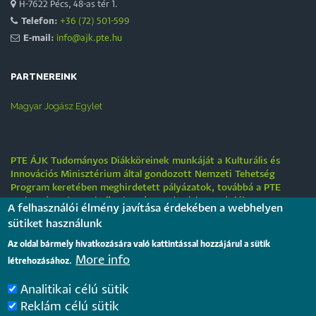
H-7622 Pécs, 48-as tér 1.
Telefon:
+36 (72) 501-599
E-mail:
info@ajk.pte.hu
PARTNEREINK
Magyar Jogász Egylet
PTE ÁJK Tudományos Diákköreinek munkáját a Kulturális és
Innovációs Minisztérium által gondozott Nemzeti Tehetség
Program keretében meghirdetett pályázatok, továbbá a PTE
„Tehetségre hangolva” tehetséggondozási stratégiája
A felhasználói élmény javítása érdekében a webhelyen
támogatják.
sütiket használunk
Tájékoztatás nyári működési rendről
Az oldal bármely hivatkozására való kattintással hozzájárul a sütik
More info
létrehozásához.
2026. július 31.
Analitikai célú sütik
Internationale rechtsvergleichende Konferenz für junge
Reklám célú sütik