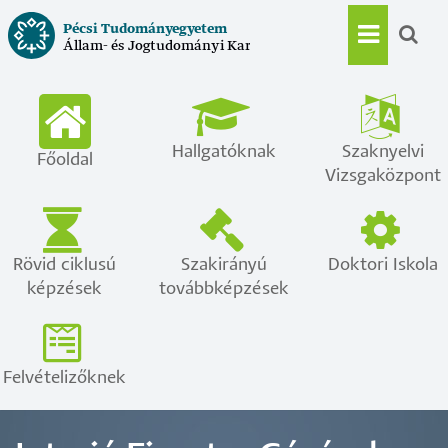
Ugrás
Pécsi Tudományegyetem
a
Állam- és Jogtudományi Kar
Main
tartalomra
navigat
Hallgatóknak
Szaknyelvi
Főoldal
Vizsgaközpont
Rövid ciklusú
Szakirányú
Doktori Iskola
képzések
továbbképzések
Felvételizőknek