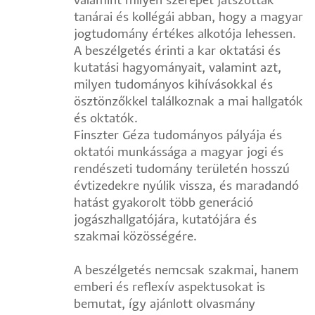
valamint milyen szerepet játszottak
tanárai és kollégái abban, hogy a magyar
jogtudomány értékes alkotója lehessen.
A beszélgetés érinti a kar oktatási és
kutatási hagyományait, valamint azt,
milyen tudományos kihívásokkal és
ösztönzőkkel találkoznak a mai hallgatók
és oktatók.
Finszter Géza tudományos pályája és
oktatói munkássága a magyar jogi és
rendészeti tudomány területén hosszú
évtizedekre nyúlik vissza, és maradandó
hatást gyakorolt több generáció
jogászhallgatójára, kutatójára és
szakmai közösségére.
A beszélgetés nemcsak szakmai, hanem
emberi és reflexív aspektusokat is
bemutat, így ajánlott olvasmány