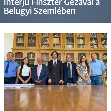
Interjú Finszter Gézával a
Belügyi Szemlében