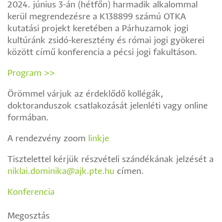
2024. június 3-án (hétfőn) harmadik alkalommal
kerül megrendezésre a K138899 számú OTKA
kutatási projekt keretében a Párhuzamok jogi
kultúránk zsidó-keresztény és római jogi gyökerei
között című konferencia a pécsi jogi fakultáson.
Program >>
Örömmel várjuk az érdeklődő kollégák,
doktoranduszok csatlakozását jelenléti vagy online
formában.
A rendezvény zoom
linkje
Tisztelettel kérjük részvételi szándékának jelzését a
niklai.dominika@ajk.pte.hu
címen.
Konferencia
Megosztás