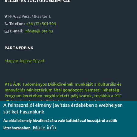
ÁLLAM- ÉS JOGTUDOMÁNYI KAR
H-7622 Pécs, 48-as tér 1.
Telefon:
+36 (72) 501-599
E-mail:
info@ajk.pte.hu
PARTNEREINK
Magyar Jogász Egylet
PTE ÁJK Tudományos Diákköreinek munkáját a Kulturális és
Innovációs Minisztérium által gondozott Nemzeti Tehetség
Program keretében meghirdetett pályázatok, továbbá a PTE
„Tehetségre hangolva” tehetséggondozási stratégiája
A felhasználói élmény javítása érdekében a webhelyen
támogatják.
sütiket használunk
Tájékoztatás nyári működési rendről
Az oldal bármely hivatkozására való kattintással hozzájárul a sütik
More info
2026. július 31.
létrehozásához.