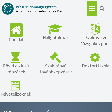
Ugrás
Pécsi Tudományegyetem
a
Állam- és Jogtudományi Kar
Main
tartalomra
navigat
Hallgatóknak
Szaknyelvi
Főoldal
Vizsgaközpont
Rövid ciklusú
Szakirányú
Doktori Iskola
képzések
továbbképzések
Felvételizőknek