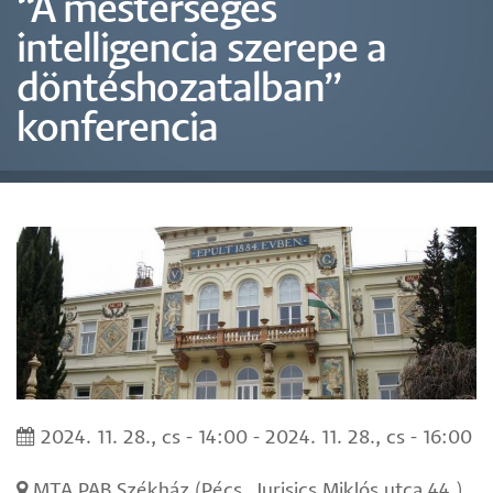
“A mesterséges
intelligencia szerepe a
döntéshozatalban”
konferencia
2024. 11. 28., cs - 14:00
-
2024. 11. 28., cs - 16:00
MTA PAB Székház (Pécs, Jurisics Miklós utca 44.)