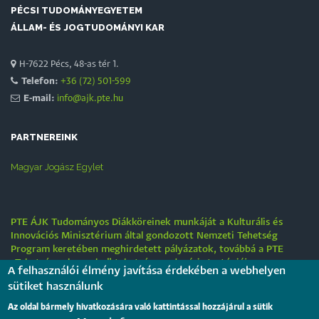
PÉCSI TUDOMÁNYEGYETEM
ÁLLAM- ÉS JOGTUDOMÁNYI KAR
H-7622 Pécs, 48-as tér 1.
Telefon:
+36 (72) 501-599
E-mail:
info@ajk.pte.hu
PARTNEREINK
Magyar Jogász Egylet
PTE ÁJK Tudományos Diákköreinek munkáját a Kulturális és
Innovációs Minisztérium által gondozott Nemzeti Tehetség
Program keretében meghirdetett pályázatok, továbbá a PTE
„Tehetségre hangolva” tehetséggondozási stratégiája
A felhasználói élmény javítása érdekében a webhelyen
támogatják.
sütiket használunk
Tájékoztatás nyári működési rendről
Az oldal bármely hivatkozására való kattintással hozzájárul a sütik