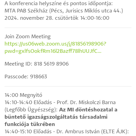
A konferencia helyszíne és pontos időpontja:
MTA PAB Székház (Pécs, Jurisics Miklós utca 44.)
2024. november 28. csütörtök 14:00-16:00
Join Zoom Meeting
https://us06web.zoom.us/j/81856198906?
pwd=gxlfsOokfRm16l2Bazff78lhUUJfC…
Meeting ID: 818 5619 8906
Passcode: 918663
14:00 Megnyitó
14:10-14:40 Előadás - Prof. Dr. Miskolczi Barna
(Legfőbb Ügyészség):
Az MI döntéshozatal a
büntető igazságszolgáltatás társadalmi
funkciója tükrében
14:40-15:10 Előadás - Dr. Ambrus István (ELTE ÁJK):