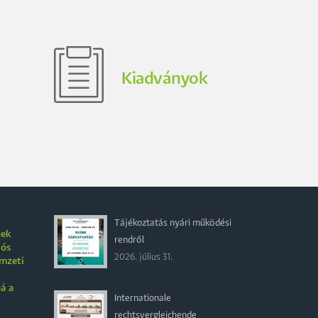
Kiadványok
Tájékoztatás nyári működési
nek
rendről
iós
2026. július 31.
emzeti
á a
Internationale
rechtsvergleichende