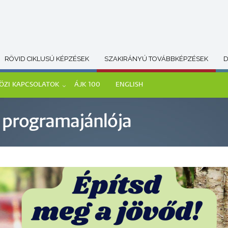
RÖVID CIKLUSÚ KÉPZÉSEK
SZAKIRÁNYÚ TOVÁBBKÉPZÉSEK
D
ÖZI KAPCSOLATOK
ÁJK 100
ENGLISH
si programajánlója