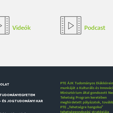
Videók
Podcast
PTE ÁJK Tudományos Diákkörei
SOLAT
munkáját a Kulturális és Innovác
Minisztérium által gondozott N
 TUDOMÁNYEGYETEM
Tehetség Program keretében
- ÉS JOGTUDOMÁNYI KAR
meghirdetett pályázatok, tovább
PTE „Tehetségre hangolva”
tehetséggondozási stratégiája