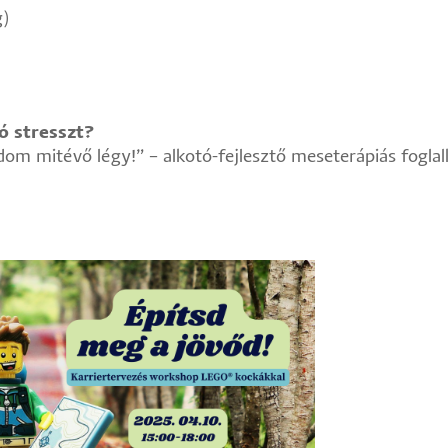
g)
ró stresszt?
om mitévő légy!” – alkotó-fejlesztő meseterápiás fogla