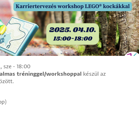
, sze - 18:00
galmas tréninggel/workshoppal
készül az
özött.
op)