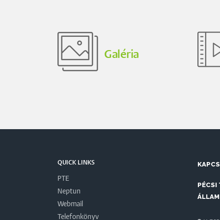
Galéria
QUICK LINKS
KAPC
PTE
PÉCSI
Neptun
ÁLLAM
Webmail
Telefonkönyv