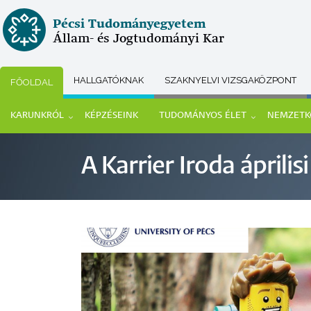
Ugrás
Pécsi Tudományegyetem
a
Állam- és Jogtudományi Kar
tartalomra
HALLGATÓKNAK
SZAKNYELVI VIZSGAKÖZPONT
FŐOLDAL
Submenu
KARUNKRÓL
KÉPZÉSEINK
TUDOMÁNYOS ÉLET
NEMZETK
selector
Main
A Karrier Iroda áprili
navigation