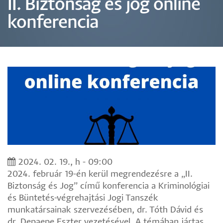
II. Biztonság és jog online
konferencia
2024. 02. 19., h - 09:00
2024. február 19-én kerül megrendezésre a „II.
Biztonság és Jog” című konferencia a Kriminológiai
és Büntetés-végrehajtási Jogi Tanszék
munkatársainak szervezésében, dr. Tóth Dávid és
dr. Depaepe Eszter vezetésével. A témában jártas