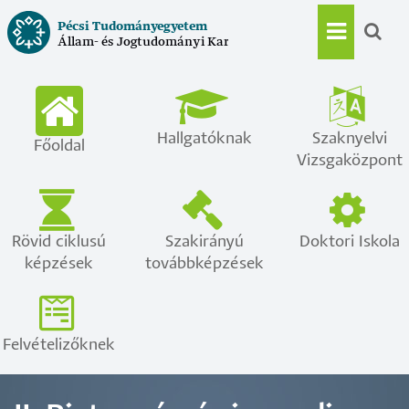
Ugrás
Pécsi Tudományegyetem
a
Állam- és Jogtudományi Kar
Main
tartalomra
navigat
Hallgatóknak
Szaknyelvi
Főoldal
Vizsgaközpont
Rövid ciklusú
Szakirányú
Doktori Iskola
képzések
továbbképzések
Felvételizőknek