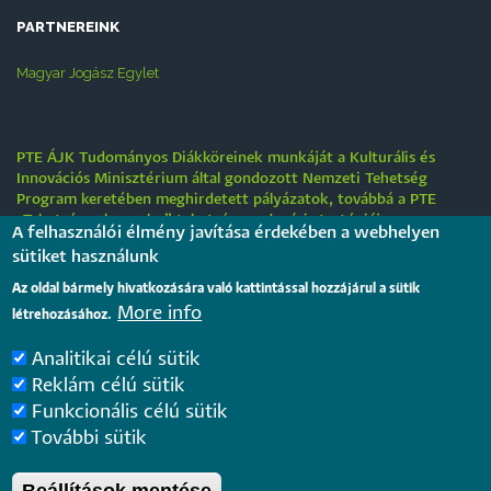
PARTNEREINK
Magyar Jogász Egylet
PTE ÁJK Tudományos Diákköreinek munkáját a Kulturális és
Innovációs Minisztérium által gondozott Nemzeti Tehetség
Program keretében meghirdetett pályázatok, továbbá a PTE
„Tehetségre hangolva” tehetséggondozási stratégiája
A felhasználói élmény javítása érdekében a webhelyen
támogatják.
sütiket használunk
Tájékoztatás nyári működési rendről
Az oldal bármely hivatkozására való kattintással hozzájárul a sütik
More info
2026. július 31.
létrehozásához.
Analitikai célú sütik
Internationale rechtsvergleichende Konferenz für junge
Reklám célú sütik
Juristinnen und Juristen in Győr – Bewerbungsfrist: 25.
Funkcionális célú sütik
August 2026
2026. július 28.
További sütik