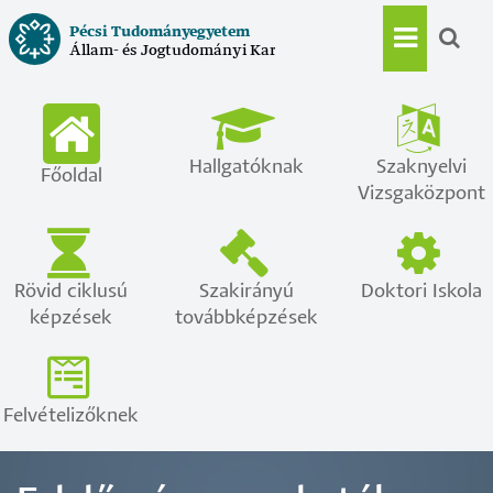
Ugrás
Pécsi Tudományegyetem
a
Állam- és Jogtudományi Kar
Main
tartalomra
navigat
Hallgatóknak
Szaknyelvi
Főoldal
Vizsgaközpont
Rövid ciklusú
Szakirányú
Doktori Iskola
képzések
továbbképzések
Felvételizőknek