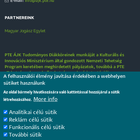
E-mail:
info@ajk.pte.hu
PARTNEREINK
Magyar Jogász Egylet
PTE ÁJK Tudományos Diákköreinek munkáját a Kulturális és
Innovációs Minisztérium által gondozott Nemzeti Tehetség
Program keretében meghirdetett pályázatok, továbbá a PTE
„Tehetségre hangolva” tehetséggondozási stratégiája
A felhasználói élmény javítása érdekében a webhelyen
támogatják.
sütiket használunk
Tájékoztatás nyári működési rendről
Az oldal bármely hivatkozására való kattintással hozzájárul a sütik
More info
2026. július 31.
létrehozásához.
Analitikai célú sütik
Internationale rechtsvergleichende Konferenz für junge
Reklám célú sütik
Juristinnen und Juristen in Győr – Bewerbungsfrist: 25.
Funkcionális célú sütik
August 2026
2026. július 28.
További sütik