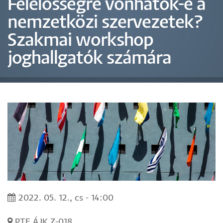
Felelősségre vonhatók-e a
nemzetközi szervezetek?
Szakmai workshop
joghallgatók számára
2022. 05. 12., cs - 14:00
PTE ÁJK Z-018.