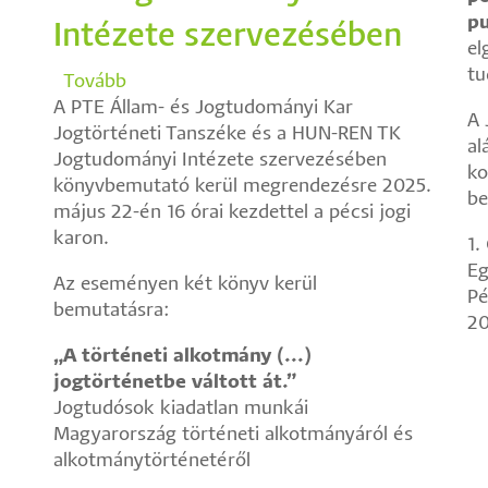
pu
Intézete szervezésében
el
tu
Tovább
(Könyvbemutató
A PTE Állam- és Jogtudományi Kar
a
A 
Jogtörténeti Tanszéke és a HUN-REN TK
PTE
al
Jogtudományi Intézete szervezésében
ÁJK
ko
könyvbemutató kerül megrendezésre 2025.
Jogtörténeti
be
május 22-én 16 órai kezdettel a pécsi jogi
Tanszéke
karon.
és
1.
a
Eg
Az eseményen két könyv kerül
HUN-
Pé
bemutatásra:
REN
20
TK
„A történeti alkotmány (...)
Jogtudományi
jogtörténetbe váltott át.”
Intézete
Jogtudósok kiadatlan munkái
szervezésében)
Magyarország történeti alkotmányáról és
alkotmánytörténetéről