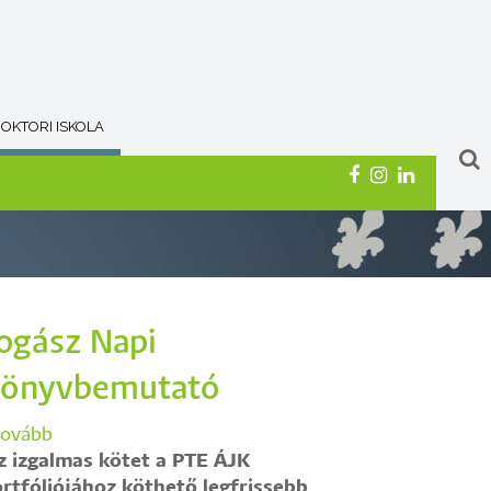
OKTORI ISKOLA
ogász Napi
önyvbemutató
ovább
(Jogász
z izgalmas kötet a PTE ÁJK
Napi
rtfóliójához köthető legfrissebb
Könyvbemutató)