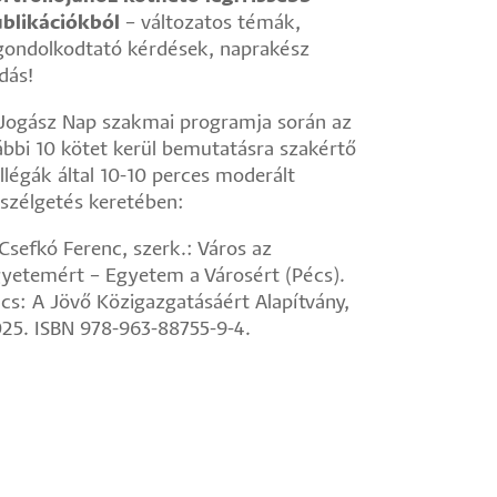
blikációkból
– változatos témák,
gondolkodtató kérdések, naprakész
dás!
Jogász Nap szakmai programja során az
ábbi 10 kötet kerül bemutatásra szakértő
llégák által 10-10 perces moderált
szélgetés keretében:
 Csefkó Ferenc, szerk.: Város az
yetemért – Egyetem a Városért (Pécs).
cs: A Jövő Közigazgatásáért Alapítvány,
25. ISBN 978-963-88755-9-4.