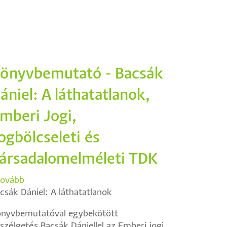
önyvbemutató - Bacsák
ániel: A láthatatlanok,
mberi Jogi,
ogbölcseleti és
ársadalomelméleti TDK
ovább
(Könyvbemutató
csák Dániel: A láthatatlanok
-
Bacsák
nyvbemutatóval egybekötött
Dániel:
szélgetés Bacsák Dániellel az Emberi jogi,