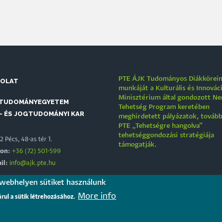
PTE ÁJK Tudományos Diákkörei
SOLAT
munkáját a Kulturális és Innovác
Minisztérium által gondozott N
 TUDOMÁNYEGYETEM
Tehetség Program keretében
- ÉS JOGTUDOMÁNYI KAR
meghirdetett pályázatok, tovább
PTE „Tehetségre hangolva”
tehetséggondozási stratégiája
 Pécs, 48-as tér 1.
támogatják.
fon:
+36 (72) 501-599
il:
info@ajk.pte.hu
 webhelyen sütiket használunk
EREINK
More info
árul a sütik létrehozásához.
Jogász Egylet