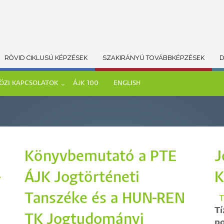
RÖVID CIKLUSÚ KÉPZÉSEK
SZAKIRÁNYÚ TOVÁBBKÉPZÉSEK
D
ÖZI KAPCSOLATOK
ÁJK 100
ENGLISH
Könyvbemutató a PTE
J
-
ÁJK Jogtörténeti
K
Tanszéke és a HUN-REN
T
Tí
TK Jogtudományi
po