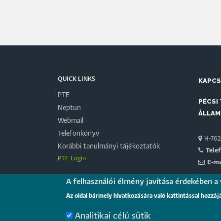
QUICK LINKS
KAPC
PTE
PÉCSI
Neptun
ÁLLAM
Webmail
Telefonkönyv
H-7622
Korábbi tanulmányi tájékoztatók
Tele
PTE Login
E-ma
A felhasználói élmény javítása érdekében a
PARTN
Az oldal bármely hivatkozására való kattintással hozzáj
Magyar 
Analitikai célú sütik