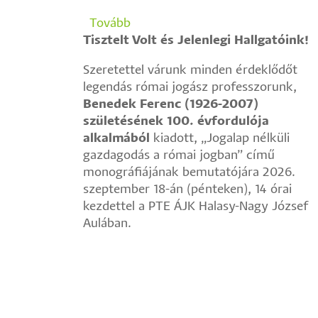
Tovább
("Bonus
Tisztelt Volt és Jelenlegi Hallgatóink!
Magister
Hereditatis
Szeretettel várunk minden érdeklődőt
Europaeae"
legendás római jogász professzorunk,
-
Benedek Ferenc (1926-2007)
Száz
születésének 100. évfordulója
éve
alkalmából
kiadott, „Jogalap nélküli
született
gazdagodás a római jogban” című
Benedek
monográfiájának bemutatójára 2026.
Ferenc)
szeptember 18-án (pénteken), 14 órai
kezdettel a PTE ÁJK Halasy-Nagy József
Aulában.