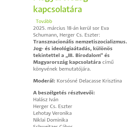
kapcsolatára
Tovább
(Könyvbemutató
2025. március 18-án kerül sor Eva
-
Schumann, Herger Cs. Eszter:
Eva
Transznacionális nemzetiszocializmus
Schumann,
Jog- és ideológiaátadás,
Herger
különös
tekintettel a „III. Birodalom“ és
Cs.
Magyarország kapcsolatára
Eszter:
című
könyvének bemutatójára.
Transznacionális
nemzetiszocializmus.
Moderál:
Korsósné Delacasse Krisztina
Jog-
és
A beszélgetés résztvevői:
ideológiaátadás,
Halász Iván
különös
Herger Cs. Eszter
tekintettel
Lehotay Veronika
a
Niklai Dominika
„III.