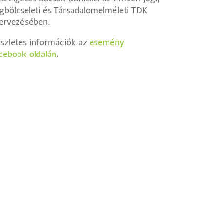
A
gbölcseleti és Társadalomelméleti TDK
láthatatlanok,
ervezésében.
Emberi
Jogi,
szletes információk az
esemény
Jogbölcseleti
cebook oldalán
.
és
Társadalomelméleti
TDK)