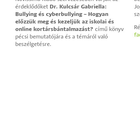
érdeklődőket
Kulcsár
Dr. Kulcsár Gabriella:
Jo
Bullying és cyberbullying – Hogyan
Gabriella:
sz
előzzük meg és kezeljük az iskolai és
Bullying
Ré
online kortársbántalmazást?
és
című könyv
fa
pécsi bemutatójára és a témáról való
cyberbullying
beszélgetésre.
-
.
hogyan
előzzük
meg
és
kezeljük
az
iskolai
és
online
kortársbántalmazást?
)