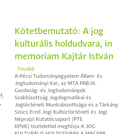
Kötetbemutató: A jog
.
kulturális holdudvara, in
memoriam Kajtár István
Tovább
(Kötetbemutató:
A Pécsi Tudományegyetem Állam- és
A
Jogtudományi Kar, az MTA PAB IX.
jog
Gazdaság- és Jogtudományok
kulturális
f,
Szakbizottság Jogdogmatikai és
holdudvara,
,
Jogtörténeti Munkabizottsága és a Tárkány
in
Szücs Ernő Jogi Kultúrtörténeti és Jogi
memoriam
Néprajzi Kutatócsoport (PTE
Kajtár
KPVK) tisztelettel meghívja A JOG
István)
KULTURÁLIS HOLDUDVARA A MAGYAR