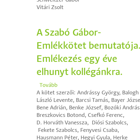
Schweitzer Gábor
Birodalom“
Vitári Zsolt
és
Magyarország
kapcsolatára)
A Szabó Gábor-
Emlékkötet bemutatója
Emlékezés egy éve
elhunyt kollégánkra.
Tovább
(A
A kötet szerzői: Andrássy György, Balogh
Szabó
László Levente, Barcsi Tamás, Bayer Józse
Gábor-
Bene Adrián, Benke József, Bozóki András
Emlékkötet
Breszkovics Botond, Csefkó Ferenc,
bemutatója.
D. Horváth Vanessza, Diósi Szabolcs,
Emlékezés
Fekete Szabolcs, Fenyvesi Csaba,
egy
Hausmann Péter, Hegyi Gyula, Herke
éve