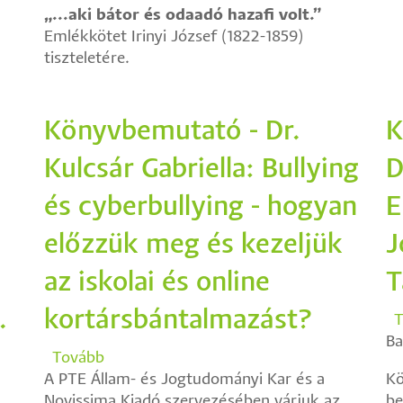
„...aki bátor és odaadó hazafi volt.”
Emlékkötet Irinyi József (1822-1859)
tiszteletére.
Könyvbemutató - Dr.
K
Kulcsár Gabriella: Bullying
D
és cyberbullying - hogyan
E
előzzük meg és kezeljük
J
az iskolai és online
T
.
kortársbántalmazást?
T
Ba
Tovább
(Könyvbemutató
A PTE Állam- és Jogtudományi Kar és a
-
Kö
Novissima Kiadó szervezésében várjuk az
Dr.
be