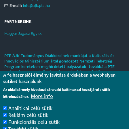
E-mail:
info@ajk.pte.hu
PARTNEREINK
Magyar Jogász Egylet
PTE ÁJK Tudományos Diákköreinek munkáját a Kulturális és
Innovációs Minisztérium által gondozott Nemzeti Tehetség
Program keretében meghirdetett pályázatok, továbbá a PTE
„Tehetségre hangolva” tehetséggondozási stratégiája
A felhasználói élmény javítása érdekében a webhelyen
támogatják.
sütiket használunk
Tájékoztatás nyári működési rendről
Az oldal bármely hivatkozására való kattintással hozzájárul a sütik
More info
létrehozásához.
2026. július 31.
Analitikai célú sütik
Internationale rechtsvergleichende Konferenz für junge
Reklám célú sütik
Juristinnen und Juristen in Győr – Bewerbungsfrist: 25.
Funkcionális célú sütik
August 2026
2026. július 28.