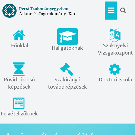
Ugrás
Pécsi Tudományegyetem
a
Állam- és Jogtudományi Kar
Hallgat
tartalomra
menü
Főoldal
Szaknyelvi
Hallgatóknak
Vizsgaközpont
Rövid ciklusú
Szakirányú
Doktori Iskola
képzések
továbbképzések
Felvételizőknek