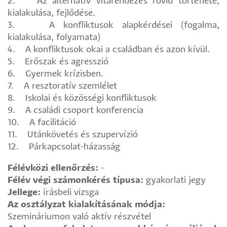
2. Az alternatív vitarendezés rövid története,
kialakulása, fejlődése.
3. A konfliktusok alapkérdései (fogalma,
kialakulása, folyamata)
4. A konfliktusok okai a családban és azon kívül.
5. Erőszak és agresszió
6. Gyermek krízisben.
7. A resztoratív szemlélet
8. Iskolai és közösségi konfliktusok
9. A családi csoport konferencia
10. A facilitáció
11. Utánkövetés és szupervízió
12. Párkapcsolat-házasság
Félévközi ellenőrzés:
-
Félév végi számonkérés típusa:
gyakorlati jegy
Jellege:
írásbeli vizsga
Az osztályzat kialakításának módja:
Szemináriumon való aktív részvétel