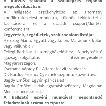
A kurzus feladata a szakképzés céljának
megvalósításában:
A hallgatók érzékenyítése az alternatív
konfliktuskezelési módokra, különös tekintettel a
facilitációra és a családi csoport/döntési
konferenciára.
Jegyzetek, segédletek, szakirodalom listája:
Herczog Mária: Együtt vagy külön. Maradjunk külön
vagy váljunk el?
Fellegi Borbála: Út a megbékéléshez - A helyreállító
igazságszolgáltatás intézményesülése
Magyarországon.
Csemáné Várady E.: Alternatív vitarendezés.
Dr. Kardos Ferenc: Gyermekközpontú közvetítés.
Bagdy Emőke: Egyén-pár-család
Bagdy Emőke: Hidak egymáshozBarczy Magdolna:
Mediare necesse est.
A hallgató egyéni munkával megoldandó
feladatainak száma és típusa: