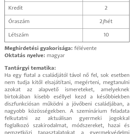
Kredit
2
Óraszám
2/hét
Létszám
10
Meghirdetési gyakorisága:
félévente
Oktatás nyelve:
magyar
Tantárgyi tematika:
Ha egy fiatal a családjától távol nő fel, sok esetben
nem tudja kitől elsajátítani, megérteni, megtanulni
azokat az alapvető ismereteket, amelyeknek
birtokában kisebb eséllyel kezd a későbbiekben
diszfunkciósan működni a jövőbeni családjában, a
nagyobb közösségekben. A szeminárium feladata
felkutatni az aktuálisan gyermeki jogokkal
foglalkozó szakirodalmat, módszereket, hazai és
nemzetközi tapasztalatokat a gyermekvédelmi