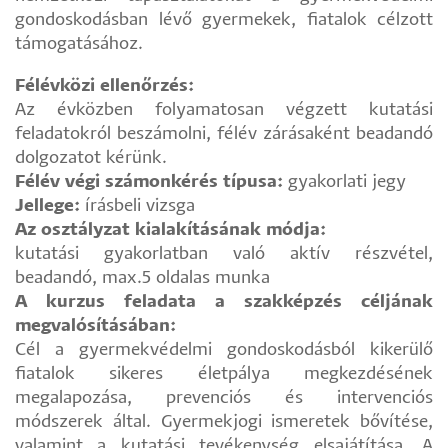
gondoskodásban lévő gyermekek, fiatalok célzott
támogatásához.
Félévközi ellenőrzés:
Az évközben folyamatosan végzett kutatási
feladatokról beszámolni, félév zárásaként beadandó
dolgozatot kérünk.
Félév végi számonkérés típusa:
gyakorlati jegy
Jellege:
írásbeli vizsga
Az osztályzat kialakításának módja:
kutatási gyakorlatban való aktív részvétel,
beadandó, max.5 oldalas munka
A kurzus feladata a szakképzés céljának
megvalósításában:
Cél a gyermekvédelmi gondoskodásból kikerülő
fiatalok sikeres életpálya megkezdésének
megalapozása, prevenciós és intervenciós
módszerek által. Gyermekjogi ismeretek bővítése,
valamint a kutatási tevékenység elsajátítása. A