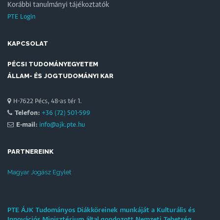
Korábbi tanulmányi tájékoztatók
PTE Login
KAPCSOLAT
PÉCSI TUDOMÁNYEGYETEM
ÁLLAM- ÉS JOGTUDOMÁNYI KAR
H-7622 Pécs, 48-as tér 1.
Telefon:
+36 (72) 501-599
E-mail:
info@ajk.pte.hu
PARTNEREINK
Magyar Jogász Egylet
PTE ÁJK Tudományos Diákköreinek munkáját a Kulturális és
Innovációs Minisztérium által gondozott Nemzeti Tehetség