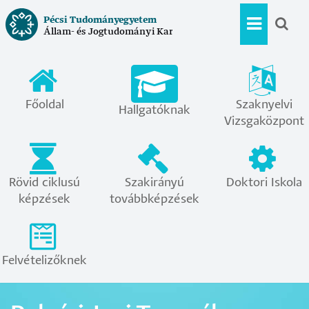
Ugrás
Pécsi Tudományegyetem
a
Állam- és Jogtudományi Kar
Hallgat
tartalomra
menü
Főoldal
Szaknyelvi
Hallgatóknak
Vizsgaközpont
Rövid ciklusú
Szakirányú
Doktori Iskola
képzések
továbbképzések
Felvételizőknek