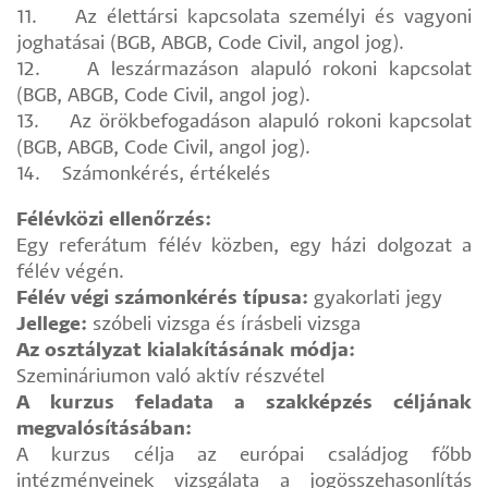
11. Az élettársi kapcsolata személyi és vagyoni
joghatásai (BGB, ABGB, Code Civil, angol jog).
12. A leszármazáson alapuló rokoni kapcsolat
(BGB, ABGB, Code Civil, angol jog).
13. Az örökbefogadáson alapuló rokoni kapcsolat
(BGB, ABGB, Code Civil, angol jog).
14. Számonkérés, értékelés
Félévközi ellenőrzés:
Egy referátum félév közben, egy házi dolgozat a
félév végén.
Félév végi számonkérés típusa:
gyakorlati jegy
Jellege:
szóbeli vizsga és írásbeli vizsga
Az osztályzat kialakításának módja:
Szemináriumon való aktív részvétel
A kurzus feladata a szakképzés céljának
megvalósításában:
A kurzus célja az európai családjog főbb
intézményeinek vizsgálata a jogösszehasonlítás