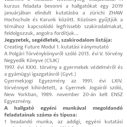
kurzus feladata bevonni a hallgatókat egy 2019
januárjában elindult kutatásba a zürichi ZHAW
Hochschule és Karunk között. Közösen gyűjtjük a
témához kapcsolódó legfrissebb szakirodalmakat,
feldolgozzuk, angolra fordítjuk...
Jegyzetek, segédletek, szakirodalom listája:
Creating Future Modul 1. kutatási iránymutató
A Polgári Törvénykönyvről szóló 2013. évi V. törvény
Negyedik Könyve (CSJK)
1997. évi XXXI. törvény a gyermekek védelméről és
a gyámügyi igazgatásról (Gyvt.)
Gyermekjogi Egyezmény az 1991. évi LXIV.
törvénnyel kihirdetett, a Gyermek Jogairól szóló,
New Yorkban, 1989. november 20-án kelt ENSZ
Egyezmény.
A hallgató egyéni munkával megoldandó
feladatainak száma és típusa:
1 beadandó munka, az addigi, egyéni kutatási