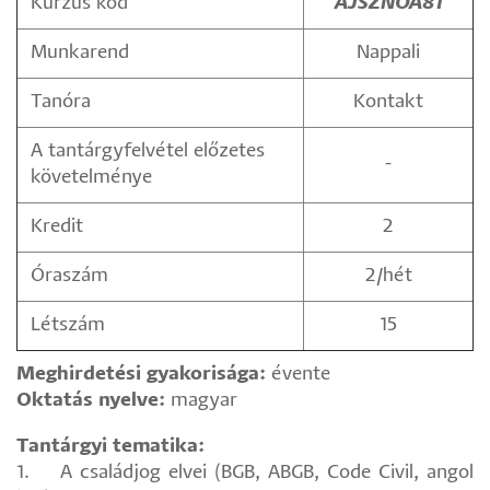
Kurzus kód
AJSZNOA81
Munkarend
Nappali
Tanóra
Kontakt
A tantárgyfelvétel előzetes
-
követelménye
Kredit
2
Óraszám
2/hét
Létszám
15
Meghirdetési gyakorisága:
évente
Oktatás nyelve:
magyar
Tantárgyi tematika:
1. A családjog elvei (BGB, ABGB, Code Civil, angol