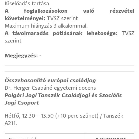
Kiselőadás tartása
A foglalkozásokon való részvétel
követelményei:
TVSZ szerint
Maximum hiányzás 3 alkalommal.
A távolmaradás pótlásának lehetosége:
TVSZ
szerint
Megjegyzés:
-
Összehasonlító európai családjog
Dr. Herger Csabáné egyetemi docens
Polgári Jogi Tanszék Családjogi és Szociális
Jogi Csoport
Hétfő, 12.30 – 13.50 (+10 perc szünet) / Tanszék
A211.