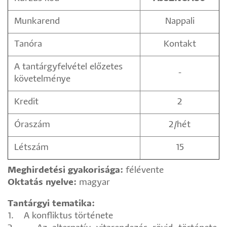
Munkarend
Nappali
Tanóra
Kontakt
A tantárgyfelvétel előzetes
-
követelménye
Kredit
2
Óraszám
2/hét
Létszám
15
Meghirdetési gyakorisága:
félévente
Oktatás nyelve:
magyar
Tantárgyi tematika:
1. A konfliktus története