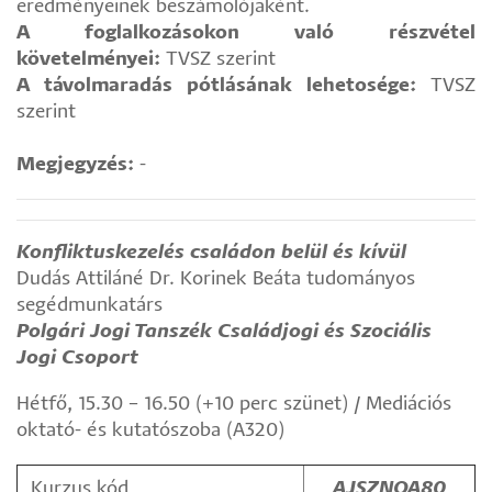
eredményeinek beszámolójaként.
A foglalkozásokon való részvétel
követelményei:
TVSZ szerint
A távolmaradás pótlásának lehetosége:
TVSZ
szerint
Megjegyzés:
-
Konfliktuskezelés családon belül és kívül
Dudás Attiláné Dr. Korinek Beáta tudományos
segédmunkatárs
Polgári Jogi Tanszék Családjogi és Szociális
Jogi Csoport
Hétfő, 15.30 – 16.50 (+10 perc szünet) / Mediációs
oktató- és kutatószoba (A320)
Kurzus kód
AJSZNOA80