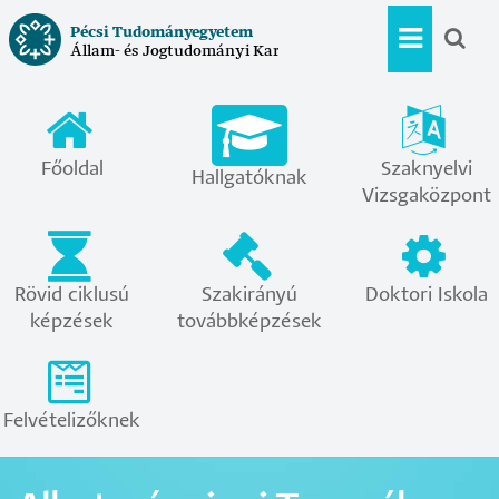
Ugrás
Pécsi Tudományegyetem
a
Állam- és Jogtudományi Kar
Hallgat
tartalomra
menü
Főoldal
Szaknyelvi
Hallgatóknak
Vizsgaközpont
Rövid ciklusú
Szakirányú
Doktori Iskola
képzések
továbbképzések
Felvételizőknek