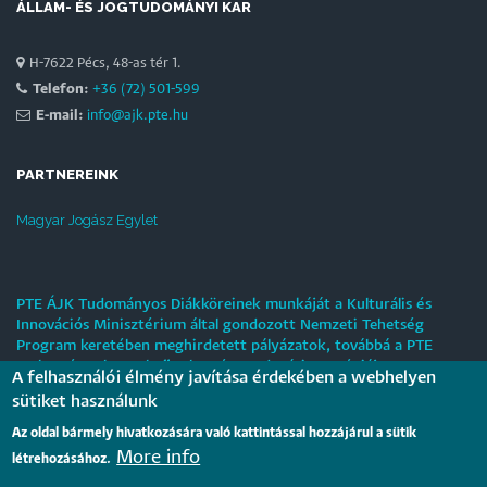
ÁLLAM- ÉS JOGTUDOMÁNYI KAR
H-7622 Pécs, 48-as tér 1.
Telefon:
+36 (72) 501-599
E-mail:
info@ajk.pte.hu
PARTNEREINK
Magyar Jogász Egylet
PTE ÁJK Tudományos Diákköreinek munkáját a Kulturális és
Innovációs Minisztérium által gondozott Nemzeti Tehetség
Program keretében meghirdetett pályázatok, továbbá a PTE
„Tehetségre hangolva” tehetséggondozási stratégiája
A felhasználói élmény javítása érdekében a webhelyen
támogatják.
sütiket használunk
Tájékoztatás nyári működési rendről
Az oldal bármely hivatkozására való kattintással hozzájárul a sütik
More info
létrehozásához.
2026. július 31.