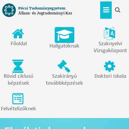
Ugrás
Pécsi Tudományegyetem
a
Állam- és Jogtudományi Kar
Hallgat
tartalomra
menü
Főoldal
Szaknyelvi
Hallgatóknak
Vizsgaközpont
Rövid ciklusú
Szakirányú
Doktori Iskola
képzések
továbbképzések
Felvételizőknek