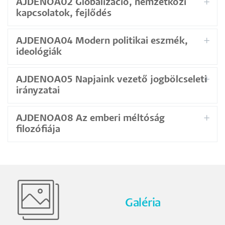
AJDENOA02 Globalizáció, nemzetközi
kapcsolatok, fejlődés
AJDENOA04 Modern politikai eszmék,
ideológiák
AJDENOA05 Napjaink vezető jogbölcseleti
irányzatai
AJDENOA08 Az emberi méltóság
filozófiája
Galéria