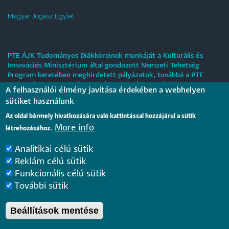
Magyar Jogász Egylet
PTE ÁJK Tudományos Diákköreinek munkáját a Kulturális és
Innovációs Minisztérium által gondozott Nemzeti Tehetség
Program keretében meghirdetett pályázatok, továbbá a PTE
„Tehetségre hangolva” tehetséggondozási stratégiája
A felhasználói élmény javítása érdekében a webhelyen
támogatják.
sütiket használunk
Tájékoztatás nyári működési rendről
Az oldal bármely hivatkozására való kattintással hozzájárul a sütik
More info
létrehozásához.
2026. július 31.
Analitikai célú sütik
Internationale rechtsvergleichende Konferenz für junge
Reklám célú sütik
Juristinnen und Juristen in Győr – Bewerbungsfrist: 25.
Funkcionális célú sütik
August 2026
2026. július 28.
További sütik
Beállítások mentése