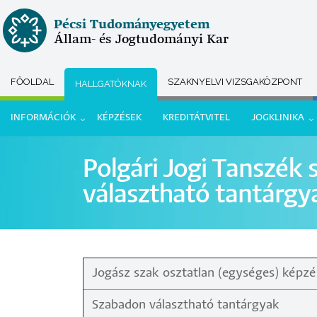
Ugrás
Pécsi Tudományegyetem
a
Állam- és Jogtudományi Kar
tartalomra
FŐOLDAL
SZAKNYELVI VIZSGAKÖZPONT
HALLGATÓKNAK
Submenu
INFORMÁCIÓK
KÉPZÉSEK
KREDITÁTVITEL
JOGKLINIKA
selector
Hallgatói
Polgári Jogi Tanszék
menü
választható tantárgy
Jogász szak osztatlan (egységes) képz
Szabadon választható tantárgyak