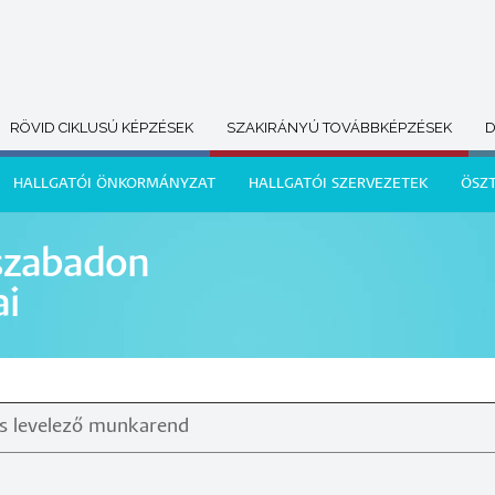
RÖVID CIKLUSÚ KÉPZÉSEK
SZAKIRÁNYÚ TOVÁBBKÉPZÉSEK
D
HALLGATÓI ÖNKORMÁNYZAT
HALLGATÓI SZERVEZETEK
ÖSZ
 szabadon
ai
és levelező munkarend