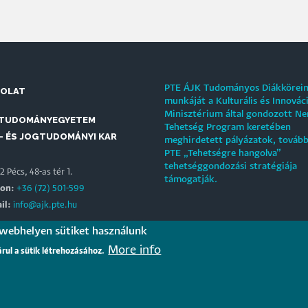
PTE ÁJK Tudományos Diákkörei
SOLAT
munkáját a Kulturális és Innovác
Minisztérium által gondozott N
 TUDOMÁNYEGYETEM
Tehetség Program keretében
- ÉS JOGTUDOMÁNYI KAR
meghirdetett pályázatok, tovább
PTE „Tehetségre hangolva”
tehetséggondozási stratégiája
 Pécs, 48-as tér 1.
támogatják.
fon:
+36 (72) 501-599
il:
info@ajk.pte.hu
 webhelyen sütiket használunk
EREINK
More info
árul a sütik létrehozásához.
Jogász Egylet