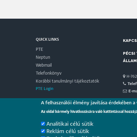
QUICK LINKS
KAPC
PTE
PÉCSI
Neptun
ÁLLAM
Webmail
Telefonkönyv
H-7622
Korábbi tanulmányi tájékoztatók
Tele
PTE Login
E-ma
A felhasználói élmény javítása érdekében a
PARTN
Az oldal bármely hivatkozására való kattintással hozzáj
Magyar 
Analitikai célú sütik
Reklám célú sütik