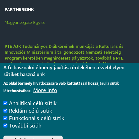
PARTNEREINK
Magyar Jogász Egylet
PTE ÁJK Tudományos Diákköreinek munkáját a Kulturális és
Innovációs Minisztérium által gondozott Nemzeti Tehetség
Program keretében meghirdetett pályázatok, továbbá a PTE
„Tehetségre hangolva” tehetséggondozási stratégiája
A felhasználói élmény javítása érdekében a webhelyen
támogatják.
sütiket használunk
Tájékoztatás nyári működési rendről
Az oldal bármely hivatkozására való kattintással hozzájárul a sütik
More info
2026. július 31.
létrehozásához.
Analitikai célú sütik
Internationale rechtsvergleichende Konferenz für junge
Reklám célú sütik
Juristinnen und Juristen in Győr – Bewerbungsfrist: 25.
Funkcionális célú sütik
August 2026
2026. július 28.
További sütik