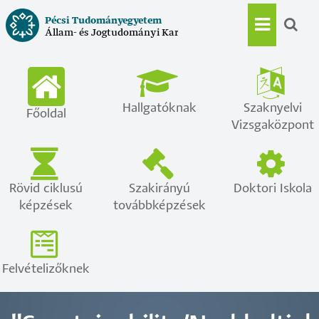
Ugrás
Pécsi Tudományegyetem
a
Állam- és Jogtudományi Kar
Main
tartalomra
navigat
Hallgatóknak
Szaknyelvi
Főoldal
Vizsgaközpont
Rövid ciklusú
Szakirányú
Doktori Iskola
képzések
továbbképzések
Felvételizőknek