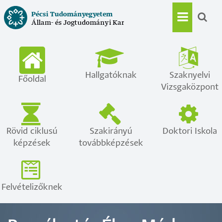
Ugrás
Pécsi Tudományegyetem
a
Állam- és Jogtudományi Kar
Main
tartalomra
navigat
Hallgatóknak
Szaknyelvi
Főoldal
Vizsgaközpont
Rövid ciklusú
Szakirányú
Doktori Iskola
képzések
továbbképzések
Felvételizőknek