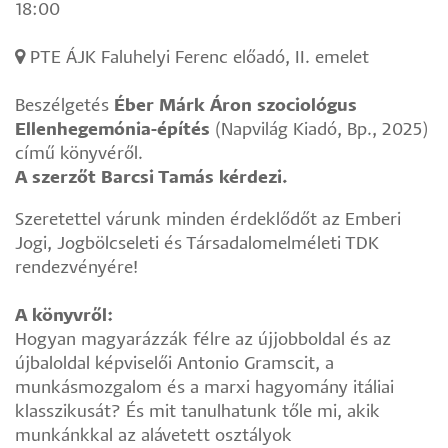
18:00
PTE ÁJK Faluhelyi Ferenc előadó, II. emelet
Beszélgetés
Éber Márk Áron szociológus
Ellenhegemónia-építés
(Napvilág Kiadó, Bp., 2025)
című könyvéről.
A szerzőt Barcsi Tamás kérdezi.
Szeretettel várunk minden érdeklődőt az Emberi
Jogi, Jogbölcseleti és Társadalomelméleti TDK
rendezvényére!
A könyvről:
Hogyan magyarázzák félre az újjobboldal és az
újbaloldal képviselői Antonio Gramscit, a
munkásmozgalom és a marxi hagyomány itáliai
klasszikusát? És mit tanulhatunk tőle mi, akik
munkánkkal az alávetett osztályok