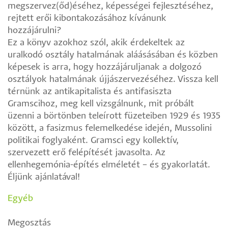
megszervez(őd)éséhez, képességei fejlesztéséhez,
rejtett erői kibontakozásához kívánunk
hozzájárulni?
Ez a könyv azokhoz szól, akik érdekeltek az
uralkodó osztály hatalmának aláásásában és közben
képesek is arra, hogy hozzájáruljanak a dolgozó
osztályok hatalmának újjászervezéséhez. Vissza kell
térnünk az antikapitalista és antifasiszta
Gramscihoz, meg kell vizsgálnunk, mit próbált
üzenni a börtönben teleírott füzeteiben 1929 és 1935
között, a fasizmus felemelkedése idején, Mussolini
politikai foglyaként. Gramsci egy kollektív,
szervezett erő felépítését javasolta. Az
ellenhegemónia-építés elméletét – és gyakorlatát.
Éljünk ajánlatával!
Egyéb
Megosztás