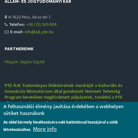
ÁLLAM- ÉS JOGTUDOMÁNYI KAR
H-7622 Pécs, 48-as tér 1.
Telefon:
+36 (72) 501-599
E-mail:
info@ajk.pte.hu
PARTNEREINK
Magyar Jogász Egylet
PTE ÁJK Tudományos Diákköreinek munkáját a Kulturális és
Innovációs Minisztérium által gondozott Nemzeti Tehetség
Program keretében meghirdetett pályázatok, továbbá a PTE
„Tehetségre hangolva” tehetséggondozási stratégiája
A felhasználói élmény javítása érdekében a webhelyen
támogatják.
sütiket használunk
Tájékoztatás nyári működési rendről
Az oldal bármely hivatkozására való kattintással hozzájárul a sütik
More info
2026. július 31.
létrehozásához.