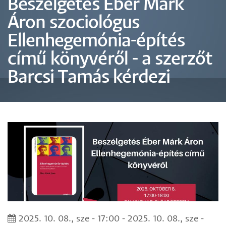
Beszélgetés Éber Márk
Áron szociológus
Ellenhegemónia-építés
című könyvéről - a szerzőt
Barcsi Tamás kérdezi
2025. 10. 08., sze - 17:00
-
2025. 10. 08., sze -