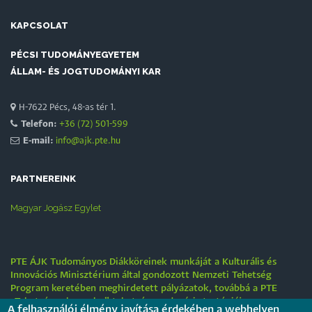
KAPCSOLAT
PÉCSI TUDOMÁNYEGYETEM
ÁLLAM- ÉS JOGTUDOMÁNYI KAR
H-7622 Pécs, 48-as tér 1.
Telefon:
+36 (72) 501-599
E-mail:
info@ajk.pte.hu
PARTNEREINK
Magyar Jogász Egylet
PTE ÁJK Tudományos Diákköreinek munkáját a Kulturális és
Innovációs Minisztérium által gondozott Nemzeti Tehetség
Program keretében meghirdetett pályázatok, továbbá a PTE
„Tehetségre hangolva” tehetséggondozási stratégiája
A felhasználói élmény javítása érdekében a webhelyen