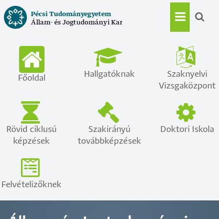
Ugrás
Pécsi Tudományegyetem
a
Állam- és Jogtudományi Kar
Main
tartalomra
navigat
Hallgatóknak
Szaknyelvi
Főoldal
Vizsgaközpont
Rövid ciklusú
Szakirányú
Doktori Iskola
képzések
továbbképzések
Felvételizőknek