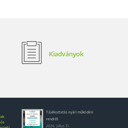
Kiadványok
Tájékoztatás nyári működési
nek
rendről
iós
2026. július 31.
emzeti