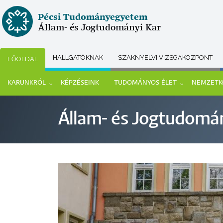
Ugrás
Pécsi Tudományegyetem
a
Állam- és Jogtudományi Kar
tartalomra
HALLGATÓKNAK
SZAKNYELVI VIZSGAKÖZPONT
FŐOLDAL
Submenu
KARUNKRÓL
KÉPZÉSEINK
TUDOMÁNYOS ÉLET
NEMZETK
selector
Main
Állam- és Jogtudomán
navigation