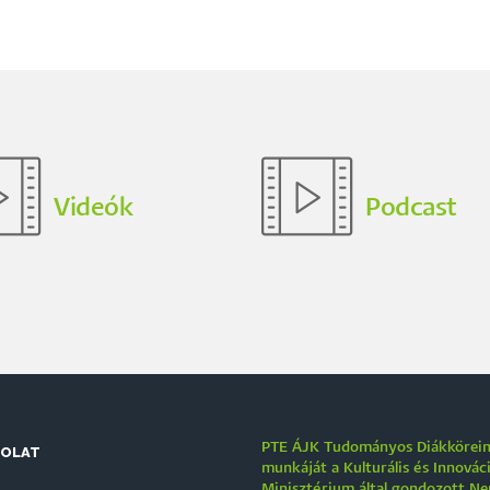
Videók
Podcast
PTE ÁJK Tudományos Diákkörei
SOLAT
munkáját a Kulturális és Innovác
Minisztérium által gondozott N