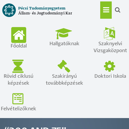
Ugrás
Pécsi Tudományegyetem
a
Állam- és Jogtudományi Kar
Main
tartalomra
navigat
Hallgatóknak
Szaknyelvi
Főoldal
Vizsgaközpont
Rövid ciklusú
Szakirányú
Doktori Iskola
képzések
továbbképzések
Felvételizőknek