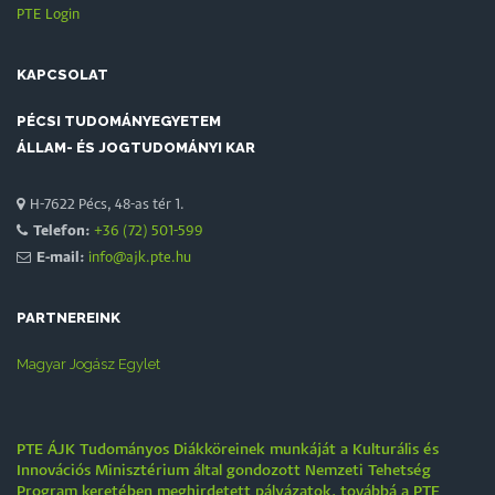
PTE Login
KAPCSOLAT
PÉCSI TUDOMÁNYEGYETEM
ÁLLAM- ÉS JOGTUDOMÁNYI KAR
H-7622 Pécs, 48-as tér 1.
Telefon:
+36 (72) 501-599
E-mail:
info@ajk.pte.hu
PARTNEREINK
Magyar Jogász Egylet
PTE ÁJK Tudományos Diákköreinek munkáját a Kulturális és
Innovációs Minisztérium által gondozott Nemzeti Tehetség
Program keretében meghirdetett pályázatok, továbbá a PTE