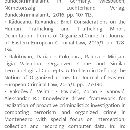
Bundeskriminalamt in Germany. Wiesbaden,
Németország : Luchterhand Verlag,
Bundeskriminalamt,- 2016. pp. 107-113.
• Răducanu, Ruxandra: Brief Considerations on the
Human Trafficking and Trafficking Minors
Delimitation - Forms of Organized Crime. In: Journal
of Eastern European Criminal Law, 2015/1. pp. 128-
134.
• Rakitovan, Darian - Colojoară, Raluca - Mirișan,
Ligia Valentina: Organized Crime and Similar
Termino-logical Concepts. A Problem in Defining the
Notion of Organized crime. In: Journal of Eastern
European Criminal Law, 2015/1. pp. 177-190.
• Rakočević, Velimir - Pavlović, Zoran - Ivanović,
Aleksandar R.: Knowledge driven framework for
realization of proactive criminalistics investigation in
combating terrorism and organized crime in
Montenegro with special focus on interception,
collection and recording computer data. In: In: