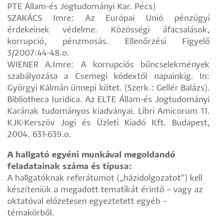
PTE Állam-és Jogtudományi Kar. Pécs)
SZAKÁCS Imre: Az Európai Unió pénzügyi
érdekeinek védelme. Közösségi áfacsalások,
korrupció, pénzmosás. Ellenőrzési Figyelő
3/2007:44-48.o.
WIENER A.Imre: A korrupciós bűncselekmények
szabályozása a Csemegi kódextől napainkig. In:
Györgyi Kálmán ünnepi kötet. (Szerk.: Gellér Balázs).
Bibliotheca Iuridica. Az ELTE Állam-és Jogtudományi
Karának tudományos kiadványai. Libri Amicorum 11.
KJK-Kerszöv Jogi és Üzleti Kiadó Kft. Budapest,
2004. 631-639.o.
A hallgató egyéni munkával megoldandó
feladatainak száma és típusa:
A hallgatóknak referátumot („házidolgozatot”) kell
készíteniük a megadott tematikát érintő – vagy az
oktatóval előzetesen egyeztetett egyéb –
témakörből.