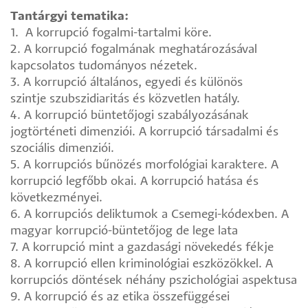
Tantárgyi tematika:
1. A korrupció fogalmi-tartalmi köre.
2. A korrupció fogalmának meghatározásával
kapcsolatos tudományos nézetek.
3. A korrupció általános, egyedi és különös
szintje szubszidiaritás és közvetlen hatály.
4. A korrupció büntetőjogi szabályozásának
jogtörténeti dimenziói. A korrupció társadalmi és
szociális dimenziói.
5. A korrupciós bűnözés morfológiai karaktere. A
korrupció legfőbb okai. A korrupció hatása és
következményei.
6. A korrupciós deliktumok a Csemegi-kódexben. A
magyar korrupció-büntetőjog de lege lata
7. A korrupció mint a gazdasági növekedés fékje
8. A korrupció ellen kriminológiai eszközökkel. A
korrupciós döntések néhány pszichológiai aspektusa
9. A korrupció és az etika összefüggései