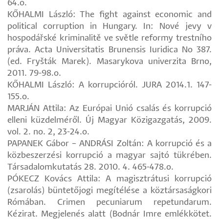
64.o.
KŐHALMI László: The fight against economic and
political corruption in Hungary. In: Nové jevy v
hospodářské kriminalitě ve světle reformy trestního
práva. Acta Universitatis Brunensis Iuridica No 387.
(ed. Fryšták Marek). Masarykova univerzita Brno,
2011. 79-98.o.
KŐHALMI László: A korrupcióról. JURA 2014.1. 147-
155.o.
MARJÁN Attila: Az Európai Unió csalás és korrupció
elleni küzdelméről. Új Magyar Közigazgatás, 2009.
vol. 2. no. 2, 23-24.o.
PAPANEK Gábor – ANDRÁSI Zoltán: A korrupció és a
közbeszerzési korrupció a magyar sajtó tükrében.
Társadalomkutatás 28. 2010. 4. 465-478.o.
PÓKECZ Kovács Attila: A magisztrátusi korrupció
(zsarolás) büntetőjogi megítélése a köztársaságkori
Rómában. Crimen pecuniarum repetundarum.
Kézirat. Megjelenés alatt (Bodnár Imre emlékkötet.