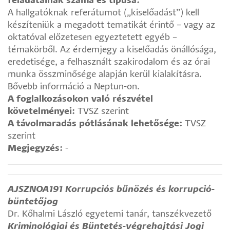
feladatainak száma és típusa:
A hallgatóknak referátumot („kiselőadást”) kell
készíteniük a megadott tematikát érintő – vagy az
oktatóval előzetesen egyeztetett egyéb –
témakörből. Az érdemjegy a kiselőadás önállósága,
eredetisége, a felhasznált szakirodalom és az órai
munka összminősége alapján kerül kialakításra.
Bővebb információ a Neptun-on.
A foglalkozásokon való részvétel
követelményei:
TVSZ szerint
A távolmaradás pótlásának lehetősége:
TVSZ
szerint
Megjegyzés:
-
AJSZNOA191 Korrupciós bűnözés és korrupció-
büntetőjog
Dr. Kőhalmi László egyetemi tanár, tanszékvezető
Kriminológiai és Büntetés-végrehajtási Jogi