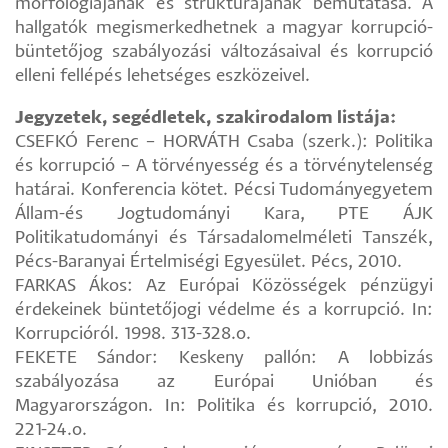
morfológiájának és struktúrájának bemutatása. A
hallgatók megismerkedhetnek a magyar korrupció-
büntetőjog szabályozási változásaival és korrupció
elleni fellépés lehetséges eszközeivel.
Jegyzetek, segédletek, szakirodalom listája:
CSEFKÓ Ferenc – HORVÁTH Csaba (szerk.): Politika
és korrupció – A törvényesség és a törvénytelenség
határai. Konferencia kötet. Pécsi Tudományegyetem
Állam-és Jogtudományi Kara, PTE ÁJK
Politikatudományi és Társadalomelméleti Tanszék,
Pécs-Baranyai Értelmiségi Egyesület. Pécs, 2010.
FARKAS Ákos: Az Európai Közösségek pénzügyi
érdekeinek büntetőjogi védelme és a korrupció. In:
Korrupcióról. 1998. 313-328.o.
FEKETE Sándor: Keskeny pallón: A lobbizás
szabályozása az Európai Unióban és
Magyarországon. In: Politika és korrupció, 2010.
221-24.o.