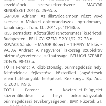
kezelésének szervezetrendszere MAGYAR
RENDÉSZET 2014/5. 29-45.o.
JÁMBOR Adrienn: Az állatvédelemben részt vevő
szervek = Miskolci doktoranduszok jogtudományi
tanulmányai. Tom. 13., 2014. p. 111-138.o.
KISS Bernadett: Közterületi rendteremtési kísérletek
Budapesten. BELÜGYI SZEMLE 2011/12. 22-38.o.
KOVÁCS Sándor – MAJOR Róbert – TIHANYI Miklós –
VAJDA András: A nagyvárosi lakosság szubjektív
biztonságérzetének javíthatósága. BELÜGYI SZEMLE
2014/5. 98-133.o.
TÓTH Ferenc: A közbiztonság, bűnmegelőzés helyi
feltételeinek fejlesztése közterületi jogsértések
elleni hatékonyabb fellépéssel. Kézikönyv. Bp. Aula
K. 2001. 149 p.
TÓTH Ferenc: A közterület-felügyelet
közreműködése a helyi önkormányzatok
bűnmegelőzési tevékenységében. BMK Füzetek 21.