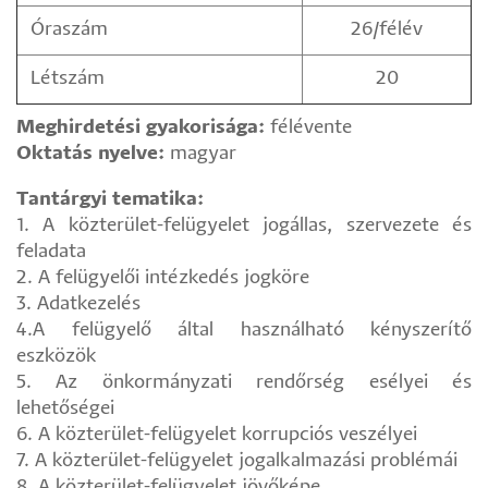
Óraszám
26/félév
Létszám
20
Meghirdetési gyakorisága:
félévente
Oktatás nyelve:
magyar
Tantárgyi tematika:
1. A közterület-felügyelet jogállas, szervezete és
feladata
2. A felügyelői intézkedés jogköre
3. Adatkezelés
4.A felügyelő által használható kényszerítő
eszközök
5. Az önkormányzati rendőrség esélyei és
lehetőségei
6. A közterület-felügyelet korrupciós veszélyei
7. A közterület-felügyelet jogalkalmazási problémái
8. A közterület-felügyelet jövőképe