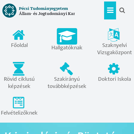
Ugrás
Pécsi Tudományegyetem
a
Állam- és Jogtudományi Kar
Hallgat
tartalomra
menü
Főoldal
Szaknyelvi
Hallgatóknak
Vizsgaközpont
Rövid ciklusú
Szakirányú
Doktori Iskola
képzések
továbbképzések
Felvételizőknek