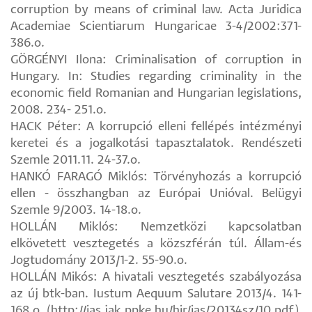
corruption by means of criminal law. Acta Juridica
Academiae Scientiarum Hungaricae 3-4/2002:371-
386.o.
GÖRGÉNYI Ilona: Criminalisation of corruption in
Hungary. In: Studies regarding criminality in the
economic field Romanian and Hungarian legislations,
2008. 234- 251.o.
HACK Péter: A korrupció elleni fellépés intézményi
keretei és a jogalkotási tapasztalatok. Rendészeti
Szemle 2011.11. 24-37.o.
HANKÓ FARAGÓ Miklós: Törvényhozás a korrupció
ellen - összhangban az Európai Unióval. Belügyi
Szemle 9/2003. 14-18.o.
HOLLÁN Miklós: Nemzetközi kapcsolatban
elkövetett vesztegetés a közszférán túl. Állam-és
Jogtudomány 2013/1-2. 55-90.o.
HOLLÁN Mikós: A hivatali vesztegetés szabályozása
az új btk-ban. Iustum Aequum Salutare 2013/4. 141-
168.o. (http://ias.jak.ppke.hu/hir/ias/20134sz/10.pdf)