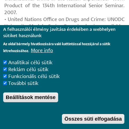
Product of the 134th International Senior Seminar.
2007.
• United Nations Office on Drugs and Crime: UNODC
University Module Series Organized crime available:
A felhasználói élmény javítása érdekében a webhelyen
https://www.unodc.org/e4j/en/tertiary/organized-
sütiket használunk
crime.html
Az oldal bármely hivatkozására való kattintással hozzájárul a sütik
More info
létrehozásához.
A hallgató egyéni munkával megoldandó
feladatainak száma és típusa:
Analitikai célú sütik
The students have to write a test at the last lecture
Reklám célú sütik
A foglalkozásokon való részvétel
Funkcionális célú sütik
követelményei:
További sütik
According to the University Rules and Regulations on
Studies and Examinations
Beállítások mentése
A távolmaradás pótlásának lehetosége:
According to the University Rules and Regulations on
Studies and Examinations
Összes süti elfogadása
Megjegyzés:
-