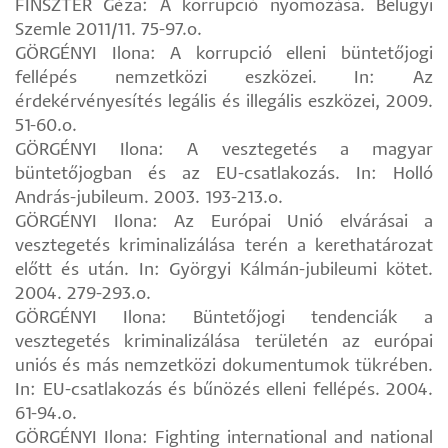
FINSZTER Géza: A korrupció nyomozása. Belügyi
Szemle 2011/11. 75-97.o.
GÖRGÉNYI Ilona: A korrupció elleni büntetőjogi
fellépés nemzetközi eszközei. In: Az
érdekérvényesítés legális és illegális eszközei, 2009.
51-60.o.
GÖRGÉNYI Ilona: A vesztegetés a magyar
büntetőjogban és az EU-csatlakozás. In: Holló
András-jubileum. 2003. 193-213.o.
GÖRGÉNYI Ilona: Az Európai Unió elvárásai a
vesztegetés kriminalizálása terén a kerethatározat
előtt és után. In: Györgyi Kálmán-jubileumi kötet.
2004. 279-293.o.
GÖRGÉNYI Ilona: Büntetőjogi tendenciák a
vesztegetés kriminalizálása területén az európai
uniós és más nemzetközi dokumentumok tükrében.
In: EU-csatlakozás és bűnözés elleni fellépés. 2004.
61-94.o.
GÖRGÉNYI Ilona: Fighting international and national