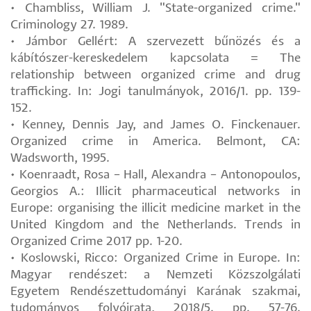
• Chambliss, William J. "State-organized crime."
Criminology 27. 1989.
• Jámbor Gellért: A szervezett bűnözés és a
kábítószer-kereskedelem kapcsolata = The
relationship between organized crime and drug
trafficking. In: Jogi tanulmányok, 2016/1. pp. 139-
152.
• Kenney, Dennis Jay, and James O. Finckenauer.
Organized crime in America. Belmont, CA:
Wadsworth, 1995.
• Koenraadt, Rosa – Hall, Alexandra – Antonopoulos,
Georgios A.: Illicit pharmaceutical networks in
Europe: organising the illicit medicine market in the
United Kingdom and the Netherlands. Trends in
Organized Crime 2017 pp. 1-20.
• Koslowski, Ricco: Organized Crime in Europe. In:
Magyar rendészet: a Nemzeti Közszolgálati
Egyetem Rendészettudományi Karának szakmai,
tudományos folyóirata, 2018/5. pp. 57-76.