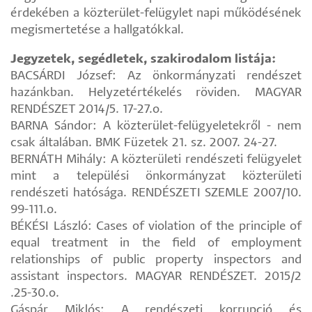
érdekében a közterület-felügylet napi működésének
megismertetése a hallgatókkal.
Jegyzetek, segédletek, szakirodalom listája:
BACSÁRDI József: Az önkormányzati rendészet
hazánkban. Helyzetértékelés röviden. MAGYAR
RENDÉSZET 2014/5. 17-27.o.
BARNA Sándor: A közterület-felügyeletekről - nem
csak általában. BMK Füzetek 21. sz. 2007. 24-27.
BERNÁTH Mihály: A közterületi rendészeti felügyelet
mint a települési önkormányzat közterületi
rendészeti hatósága. RENDÉSZETI SZEMLE 2007/10.
99-111.o.
BÉKÉSI László: Cases of violation of the principle of
equal treatment in the field of employment
relationships of public property inspectors and
assistant inspectors. MAGYAR RENDÉSZET. 2015/2
.25-30.o.
Gáspár Miklós: A rendészeti korrupció és