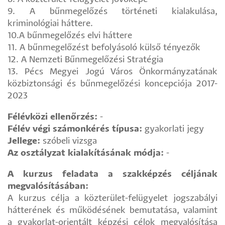
9. A bűnmegelőzés történeti kialakulása,
kriminológiai háttere.
10.A bűnmegelőzés elvi háttere
11. A bűnmegelőzést befolyásoló külső tényezők
12. A Nemzeti Bűnmegelőzési Stratégia
13. Pécs Megyei Jogú Város Önkormányzatának
közbiztonsági és bűnmegelőzési koncepciója 2017-
2023
Félévközi ellenőrzés:
-
Félév végi számonkérés típusa:
gyakorlati jegy
Jellege:
szóbeli vizsga
Az osztályzat kialakításának módja:
-
A kurzus feladata a szakképzés céljának
megvalósításában:
A kurzus célja a közterület-felügyelet jogszabályi
hátterének és működésének bemutatása, valamint
a gyakorlat-orientált képzési célok megvalósítása