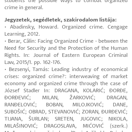
students the possible ways to combat organized
crime in general.
Jegyzetek, segédletek, szakirodalom listája:
• Abadinsky, Howard. Organized crime. Cengage
Learning, 2012.
• Berar, Călin: Facing Organized Crime - between the
Need for Security and the Protection of the Human
Rights. In: Journal of Eastern European Criminal
Law, 2015/1. pp. 162-176.
• Bezsenyi, Tamás: Leading industry of economical
crises: organized crime?: interweaving of market
economy and organized crime through the case of
József Stadler In: DRAGANA, KOLARIĆ; ĐORĐE,
ĐORĐEVIĆ; MILAN, ŽARKOVIĆ; DRAGAN,
RANĐELOVIĆ; BOBAN, MILOJKOVIĆ; DANE,
SUBOŠIĆ; OBRAD, STEVANOVIĆ; ZORAN, ĐURĐEVIĆ;
TIJANA, ŠURLAN; SRETEN, JUGOVIC; NIKOLA,
MILAŠINOVIĆ; DRAGOSLAVA, MIĆOVIĆ (szerk.)