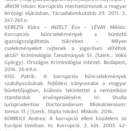
JÁVOR István: Korrupciós mechanizmusok a magyar
bírósági eljárásban. Társadalomkutatás 29. 2011. 2.
247-267.o.
KEREZSI Klára – INZELT Éva – LÉVAY Miklós:
Korrupciós bűncselekmények a büntető
igazságszolgáltatás tükrében – Milyen
cselekményeket rejtenek a jogerősen elítéltek
aktái? Kriminológiai Tanulmányok 51. (Szerk.: Vókó
György). Országos Kriminológiai Intézet. Budapest,
2014. 26-49.o.
KISS Patrik: A korrupciós bűncselekmények
szabályozásának fejlődési irányvonalai a magyar
büntetőjogban, különös tekintettel a nemzetközi
standardok érvényesülésére. In: Studia
Iurisprudentiae Doctorandorum Miskolciensium:
tomus 13 / (Szerk. Stipta István). Miskolc. 2014.
KORBULY Andrea: A korrupció elleni küzdelem az
Európai Unióban. In: Korrupció. 2. köt. 2003. 42-