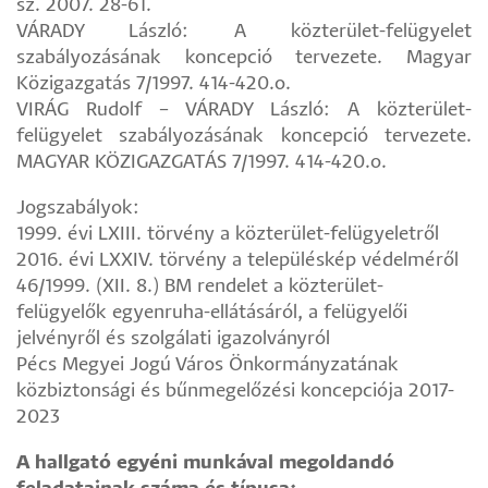
sz. 2007. 28-61.
VÁRADY László: A közterület-felügyelet
szabályozásának koncepció tervezete. Magyar
Közigazgatás 7/1997. 414-420.o.
VIRÁG Rudolf – VÁRADY László: A közterület-
felügyelet szabályozásának koncepció tervezete.
MAGYAR KÖZIGAZGATÁS 7/1997. 414-420.o.
Jogszabályok:
1999. évi LXIII. törvény a közterület-felügyeletről
2016. évi LXXIV. törvény a településkép védelméről
46/1999. (XII. 8.) BM rendelet a közterület-
felügyelők egyenruha-ellátásáról, a felügyelői
jelvényről és szolgálati igazolványról
Pécs Megyei Jogú Város Önkormányzatának
közbiztonsági és bűnmegelőzési koncepciója 2017-
2023
A hallgató egyéni munkával megoldandó