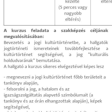
kezelte
eltér
(5 perces vagy
nagyobb
eltérés)
A kurzus feladata a szakképzés céljának
megvalósításában:
Bevezetés a jogi kultúrtörténetbe, a hallgatók
jogtörténeti ismereteinek továbbfejlesztése a
kultúrtörténet segítségével, a jog "kulturális
holdudvarának" bemutatása.
A hallgató a kurzus sikeres elvégeztével képes lesz
- megnevezni a jogi kultúrtörténet főbb területeit a
tankönyv alapján,
- felsorolni a jog, a hatalom és az
igazságszolgáltatás alapvető szimbólumait (a
tankönyv és az órán elhangzottak alapján), képek
segítségével,