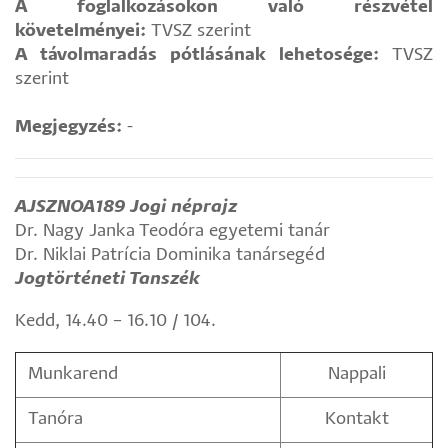
A foglalkozásokon való részvétel
követelményei:
TVSZ szerint
A távolmaradás pótlásának lehetosége:
TVSZ
szerint
Megjegyzés:
-
AJSZNOA189 Jogi néprajz
Dr. Nagy Janka Teodóra egyetemi tanár
Dr. Niklai Patrícia Dominika tanársegéd
Jogtörténeti Tanszék
Kedd, 14.40 – 16.10 / 104.
Munkarend
Nappali
Tanóra
Kontakt