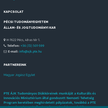
KAPCSOLAT
PÉCSI TUDOMÁNYEGYETEM
ÁLLAM- ÉS JOGTUDOMÁNYI KAR
H-7622 Pécs, 48-as tér 1.
Telefon:
+36 (72) 501-599
E-mail:
info@ajk.pte.hu
PARTNEREINK
Magyar Jogász Egylet
PTE ÁJK Tudományos Diákköreinek munkáját a Kulturális és
Innovációs Minisztérium által gondozott Nemzeti Tehetség
Program keretében meghirdetett pályázatok, továbbá a PTE
„Tehetségre hangolva” tehetséggondozási stratégiája