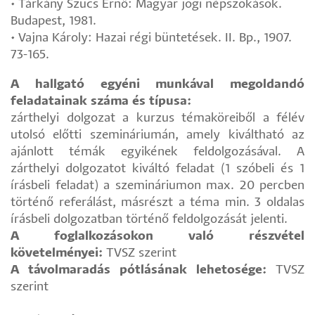
• Tárkány Szücs Ernő: Magyar jogi népszokások.
Budapest, 1981.
• Vajna Károly: Hazai régi büntetések. II. Bp., 1907.
73-165.
A hallgató egyéni munkával megoldandó
feladatainak száma és típusa:
zárthelyi dolgozat a kurzus témaköreiből a félév
utolsó előtti szemináriumán, amely kiváltható az
ajánlott témák egyikének feldolgozásával. A
zárthelyi dolgozatot kiváltó feladat (1 szóbeli és 1
írásbeli feladat) a szemináriumon max. 20 percben
történő referálást, másrészt a téma min. 3 oldalas
írásbeli dolgozatban történő feldolgozását jelenti.
A foglalkozásokon való részvétel
követelményei:
TVSZ szerint
A távolmaradás pótlásának lehetosége:
TVSZ
szerint