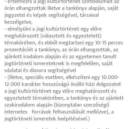
- értelmezni a jogi kultúrtörténet szimbólumait az
órán elhangzottak illetve a tankönyv alapján, saját
jegyzetei és képek segítségével, társaival
beszélgetve,
- elmélyülni a jogi kultúrtörténet egy előre
meghatározott (választott és egyeztetett)
témakörében, és ebből megtartani egy 10-15 perces
prezentációt a tankönyv, az órán elhangzottak, az
ajánlott irodalom alapján és az egyetemen tanult
jogtörténeti ismereteknek is megfelelően, saját
vázlatai és diasora segítségével
- (illetve, speciális esetben, elkészíteni egy 10.000-
12.000 karakter hosszúságú önálló házi dolgozatot
a jogi kultúrtörténet egy előre meghatározott és
egyeztetett témakörében, a tankönyv és az ajánlott
szakirodalom alapján (bizonytalan szerzőségű
internetes források felhasználását mellőzve), a
jogtörténeti ismeretek beépítésével.)