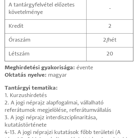
A tantárgyfelvétel előzetes
-
követelménye
Kredit
2
Óraszám
2/hét
Létszám
20
Meghirdetési gyakorisága:
évente
Oktatás nyelve:
magyar
Tantárgyi tematika:
1. Kurzushirdetés
2. A jogi néprajz alapfogalmai, vállalható
referátumok megjelölése, referátumvállalás
3. A jogi néprajz interdiszciplinaritása,
kutatástörténete
4-13. A jogi néprajzi kutatások főbb területei (A