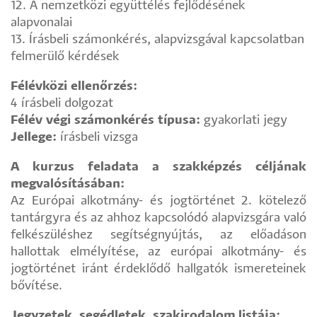
12. A nemzetközi együttélés fejlődésének
alapvonalai
13. Írásbeli számonkérés, alapvizsgával kapcsolatban
felmerülő kérdések
Félévközi ellenőrzés:
4 írásbeli dolgozat
Félév végi számonkérés típusa:
gyakorlati jegy
Jellege:
írásbeli vizsga
A kurzus feladata a szakképzés céljának
megvalósításában:
Az Európai alkotmány- és jogtörténet 2. kötelező
tantárgyra és az ahhoz kapcsolódó alapvizsgára való
felkészüléshez segítségnyújtás, az előadáson
hallottak elmélyítése, az európai alkotmány- és
jogtörténet iránt érdeklődő hallgatók ismereteinek
bővítése.
Jegyzetek, segédletek, szakirodalom listája: