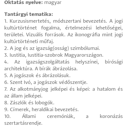
Oktatás nyelve:
magyar
Tantárgyi tematika:
1. Kurzusismertetés, módszertani bevezetés. A jogi
kultúrtörténet fogalma, értelmezési lehetőségei,
területei. Vizuális források. Az ikonográfia mint jogi
kultúrtörténeti műfaj.
2. A jog és az igazság(osság) szimbólumai.
3. Iustitia, Iustitia-szobrok Magyarországon.
4. Az igazságszolgáltatás helyszínei, bírósági
architektúra. A bírák ábrázolása.
5. A jogászok és ábrázolásuk.
6. Szent Ivó, a jogászok védőszentje.
7. Az alkotmányjog jelképei és képei: a hatalom és
az állam jelképei.
8. Zászlók és lobogók.
9. Címerek, heraldikai bevezetés.
10. Állami ceremóniák, a koronázás
szertartásrendje.