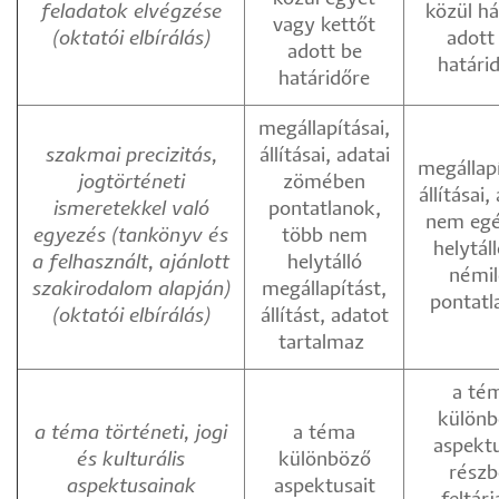
feladatok elvégzése
közül h
vagy kettőt
(oktatói elbírálás)
adott
adott be
határi
határidőre
megállapításai,
szakmai precizitás,
állításai, adatai
megállapí
jogtörténeti
zömében
állításai,
ismeretekkel való
pontatlanok,
nem eg
egyezés (tankönyv és
több nem
helytál
a felhasznált, ajánlott
helytálló
némil
szakirodalom alapján)
megállapítást,
pontatl
(oktatói elbírálás)
állítást, adatot
tartalmaz
a té
különb
a téma történeti, jogi
a téma
aspektu
és kulturális
különböző
részb
aspektusainak
aspektusait