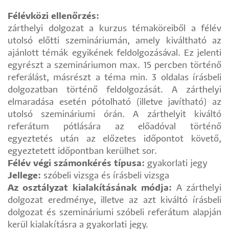
Félévközi ellenőrzés:
zárthelyi dolgozat a kurzus témaköreiből a félév
utolsó előtti szemináriumán, amely kiváltható az
ajánlott témák egyikének feldolgozásával. Ez jelenti
egyrészt a szemináriumon max. 15 percben történő
referálást, másrészt a téma min. 3 oldalas írásbeli
dolgozatban történő feldolgozását. A zárthelyi
elmaradása esetén pótolható (illetve javítható) az
utolsó szemináriumi órán. A zárthelyit kiváltó
referátum pótlására az előadóval történő
egyeztetés után az előzetes időpontot követő,
egyeztetett időpontban kerülhet sor.
Félév végi számonkérés típusa:
gyakorlati jegy
Jellege:
szóbeli vizsga és írásbeli vizsga
Az osztályzat kialakításának módja:
A zárthelyi
dolgozat eredménye, illetve az azt kiváltó írásbeli
dolgozat és szemináriumi szóbeli referátum alapján
kerül kialakításra a gyakorlati jegy.