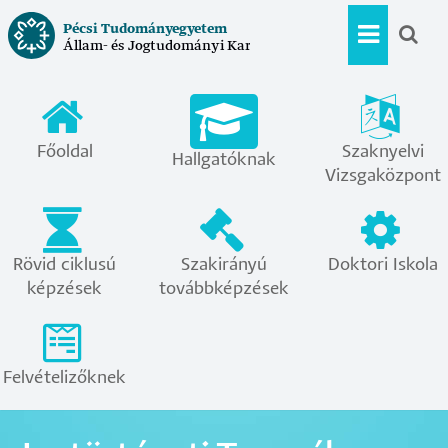
Ugrás
Pécsi Tudományegyetem
a
Állam- és Jogtudományi Kar
Hallgat
tartalomra
menü
Főoldal
Szaknyelvi
Hallgatóknak
Vizsgaközpont
Rövid ciklusú
Szakirányú
Doktori Iskola
képzések
továbbképzések
Felvételizőknek