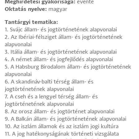
Meghirdetési gyakorisága:
évente
Oktatás nyelve:
magyar
Tantárgyi tematika:
1. Svájc állam- és jogtörténetének alapvonalai
2. Az Ibériai-félsziget állam- és jogtörténetének
alapvonalai
3. Itália állam- és jogtörténetének alapvonalai
4. A német állam- és jogfejlődés alapvonalai
5. A Habsburg Birodalom állam- és jogtörténetének
alapvonalai
6. A skandináv-balti térség állam- és
jogtörténetének alapvonalai
7. A cseh és a lengyel térség állam- és
jogtörténetének alapvonalai
8. Az orosz állam- és jogtörténet alapvonalai
9. A Balkán állam- és jogtörténetének alapvonalai
10. Az iszlám államok és az iszlám jogi kultúra
11. A jog hatékonyságának történeti vizsgálata