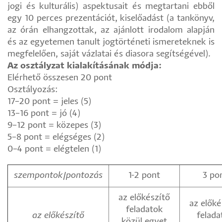
jogi és kulturális) aspektusait és megtartani ebből
egy 10 perces prezentációt, kiselőadást (a tankönyv,
az órán elhangzottak, az ajánlott irodalom alapján
és az egyetemen tanult jogtörténeti ismereteknek is
megfelelően, saját vázlatai és diasora segítségével).
Az osztályzat kialakításának módja:
Elérhető összesen 20 pont
Osztályozás:
17–20 pont = jeles (5)
13–16 pont = jó (4)
9–12 pont = közepes (3)
5–8 pont = elégséges (2)
0–4 pont = elégtelen (1)
szempontok/pontozás
1-2 pont
3 po
az előkészítő
az előké
feladatok
az előkészítő
felada
közül egyet