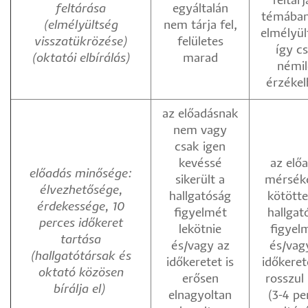
feltárj
feltárása
egyáltalán
témában
(elmélyültség
nem tárja fel,
elmélyül
visszatükrözése)
felületes
így c
(oktatói elbírálás)
marad
némil
érzékel
az előadásnak
nem vagy
csak igen
kevéssé
az elő
előadás minősége:
sikerült a
mérséke
élvezhetősége,
hallgatóság
kötötte
érdekessége, 10
figyelmét
hallgat
perces időkeret
lekötnie
figyel
tartása
és/vagy az
és/vag
(hallgatótársak és
időkeretet is
időkeret
oktató közösen
erősen
rosszul
bírálja el)
elnagyoltan
(3-4 pe