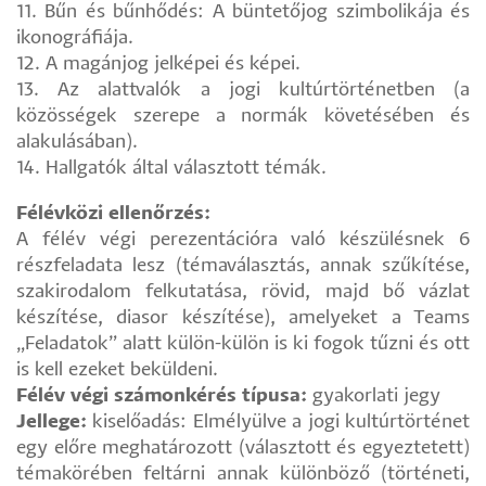
11. Bűn és bűnhődés: A büntetőjog szimbolikája és
ikonográfiája.
12. A magánjog jelképei és képei.
13. Az alattvalók a jogi kultúrtörténetben (a
közösségek szerepe a normák követésében és
alakulásában).
14. Hallgatók által választott témák.
Félévközi ellenőrzés:
A félév végi perezentációra való készülésnek 6
részfeladata lesz (témaválasztás, annak szűkítése,
szakirodalom felkutatása, rövid, majd bő vázlat
készítése, diasor készítése), amelyeket a Teams
„Feladatok” alatt külön-külön is ki fogok tűzni és ott
is kell ezeket beküldeni.
Félév végi számonkérés típusa:
gyakorlati jegy
Jellege:
kiselőadás: Elmélyülve a jogi kultúrtörténet
egy előre meghatározott (választott és egyeztetett)
témakörében feltárni annak különböző (történeti,