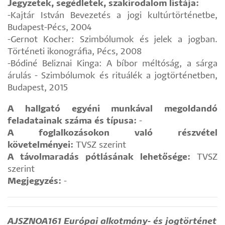
Jegyzetek, segédletek, szakirodalom listája:
-Kajtár István Bevezetés a jogi kultúrtörténetbe,
Budapest-Pécs, 2004
-Gernot Kocher: Szimbólumok és jelek a jogban.
Történeti ikonográfia, Pécs, 2008
-Bódiné Beliznai Kinga: A bíbor méltóság, a sárga
árulás - Szimbólumok és rituálék a jogtörténetben,
Budapest, 2015
A hallgató egyéni munkával megoldandó
feladatainak száma és típusa:
-
A foglalkozásokon való részvétel
követelményei:
TVSZ szerint
A távolmaradás pótlásának lehetősége:
TVSZ
szerint
Megjegyzés:
-
AJSZNOA161 Európai alkotmány- és jogtörténet