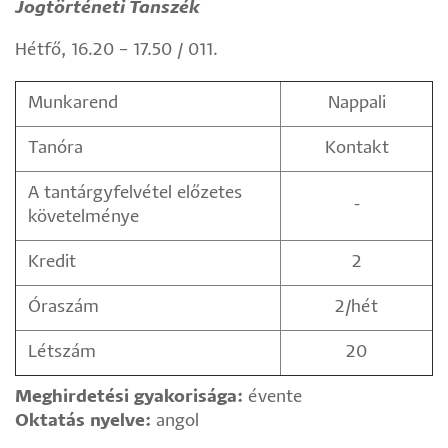
Jogtörténeti Tanszék
Hétfő, 16.20 – 17.50 / 011.
Munkarend
Nappali
Tanóra
Kontakt
A tantárgyfelvétel előzetes
-
követelménye
Kredit
2
Óraszám
2/hét
Létszám
20
Meghirdetési gyakorisága:
évente
Oktatás nyelve:
angol