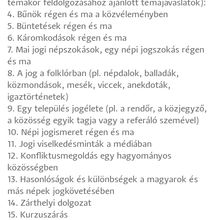
témakör feldolgozásához ajánlott témajavaslatok):
4. Bűnök régen és ma a közvéleményben
5. Büntetések régen és ma
6. Káromkodások régen és ma
7. Mai jogi népszokások, egy népi jogszokás régen
és ma
8. A jog a folklórban (pl. népdalok, balladák,
közmondások, mesék, viccek, anekdoták,
igaztörténetek)
9. Egy település jogélete (pl. a rendőr, a közjegyző,
a közösség egyik tagja vagy a referáló szemével)
10. Népi jogismeret régen és ma
11. Jogi viselkedésminták a médiában
12. Konfliktusmegoldás egy hagyományos
közösségben
13. Hasonlóságok és különbségek a magyarok és
más népek jogkövetésében
14. Zárthelyi dolgozat
15. Kurzuszárás