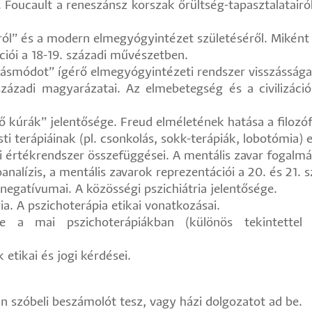
 Foucault a reneszánsz korszak őrültség-tapasztalatairól
ásról” és a modern elmegyógyintézet születéséről. Mikén
ciói a 18-19. századi művészetben.
ánásmódot” ígérő elmegyógyintézeti rendszer visszássága
századi magyarázatai. Az elmebetegség és a civilizáci
ető kúrák” jelentősége. Freud elméletének hatása a filozó
sti terápiáinak (pl. csonkolás, sokk-terápiák, lobotómia) 
lmi értékrendszer összefüggései. A mentális zavar fogal
oanalízis, a mentális zavarok reprezentációi a 20. és 21
 negatívumai. A közösségi pszichiátria jelentősége.
átria. A pszichoterápia etikai vonatkozásai.
e a mai pszichoterápiákban (különös tekintettel 
 etikai és jogi kérdései.
én szóbeli beszámolót tesz, vagy házi dolgozatot ad be.