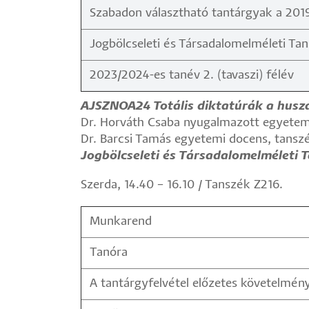
Szabadon választható tantárgyak a 2019
Jogbölcseleti és Társadalomelméleti Ta
2023/2024-es tanév 2. (tavaszi) félév
AJSZNOA24 Totális diktatúrák a husz
Dr. Horváth Csaba nyugalmazott egyetem
Dr. Barcsi Tamás egyetemi docens, tansz
Jogbölcseleti és Társadalomelméleti 
Szerda, 14.40 – 16.10 / Tanszék Z216.
Munkarend
Tanóra
A tantárgyfelvétel előzetes követelmén