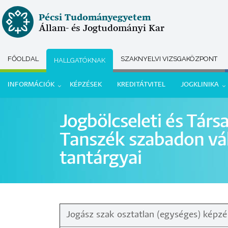
Ugrás
Pécsi Tudományegyetem
a
Állam- és Jogtudományi Kar
tartalomra
FŐOLDAL
SZAKNYELVI VIZSGAKÖZPONT
HALLGATÓKNAK
Submenu
INFORMÁCIÓK
KÉPZÉSEK
KREDITÁTVITEL
JOGKLINIKA
selector
Hallgatói
Jogbölcseleti és Tár
menü
Tanszék szabadon vá
tantárgyai
Jogász szak osztatlan (egységes) képz