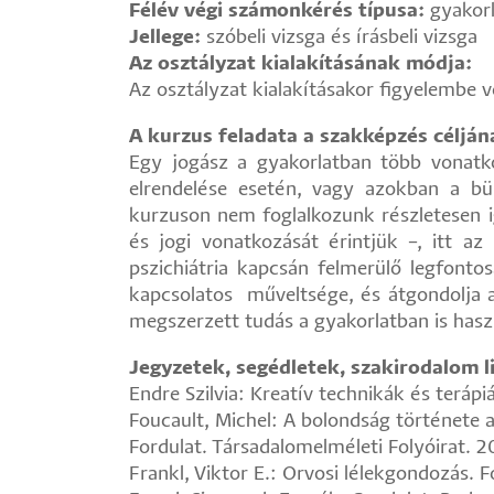
Félév végi számonkérés típusa:
gyakorl
Jellege:
szóbeli vizsga és írásbeli vizsga
Az osztályzat kialakításának módja:
Az osztályzat kialakításakor figyelembe v
A kurzus feladata a szakképzés céljá
Egy jogász a gyakorlatban több vonatkoz
elrendelése esetén, vagy azokban a bün
kurzuson nem foglalkozunk részletesen ig
és jogi vonatkozását érintjük –, itt az
pszichiátria kapcsán felmerülő legfontosa
kapcsolatos műveltsége, és átgondolja a 
megszerzett tudás a gyakorlatban is has
Jegyzetek, segédletek, szakirodalom li
Endre Szilvia: Kreatív technikák és terápiá
Foucault, Michel: A bolondság története a
Fordulat. Társadalomelméleti Folyóirat. 2
Frankl, Viktor E.: Orvosi lélekgondozás. 