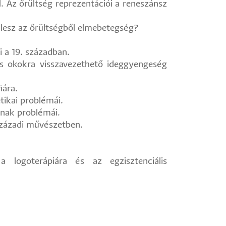
. Az őrültség reprezentációi a reneszánsz
t lesz az őrültségből elmebetegség?
i a 19. században.
ós okokra visszavezethető ideggyengeség
fiára.
etikai problémái.
mának problémái.
. századi művészetben.
a logoterápiára és az egzisztenciális