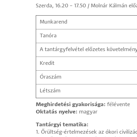
Szerda, 16.20 – 17.50 / Molnár Kálmán el
Munkarend
Tanóra
A tantárgyfelvétel előzetes követelmén
Kredit
Óraszám
Létszám
Meghirdetési gyakorisága:
félévente
Oktatás nyelve:
magyar
Tantárgyi tematika:
1. Őrültség-értelmezések az ókori civiliz