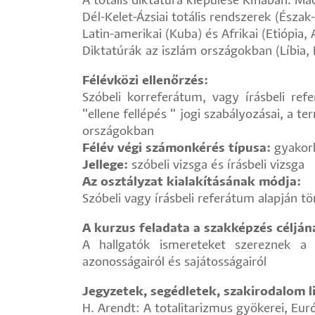
A totális diktatúra kiépülése Kínában. Ma
Dél-Kelet-Ázsiai totális rendszerek (Ész
Latin-amerikai (Kuba) és Afrikai (Etiópia,
Diktatúrák az iszlám országokban (Líbia, 
Félévközi ellenőrzés:
Szóbeli korreferátum, vagy írásbeli ref
"ellene fellépés " jogi szabályozásai, a 
országokban
Félév végi számonkérés típusa:
gyakorl
Jellege:
szóbeli vizsga és írásbeli vizsga
Az osztályzat kialakításának módja:
Szóbeli vagy írásbeli referátum alapján t
A kurzus feladata a szakképzés céljá
A hallgatók ismereteket szereznek a h
azonosságairól és sajátosságairól
Jegyzetek, segédletek, szakirodalom li
H. Arendt: A totalitarizmus gyökerei, Eur