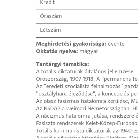
Kredit
Óraszám
Létszám
Meghirdetési gyakorisága:
évente
Oktatás nyelve:
magyar
Tantárgyi tematika:
A totális diktatúrák általános jellemzése
Oroszország, 1907-1918. A "permanens fo
Az "eredeti szocialista felhalmozás" gazd
"osztályharc éleződése", a koncepciós p
Az olasz fasizmus hatalomra kerülése, Mu
Az NSDAP a weimari Németországban. Hit
A nácizmus hatalomra jutása, rendszere é
Fasiszta rendszerek Kelet-Közép-Európáb
Totális kommunista diktatúrák az 1940-e