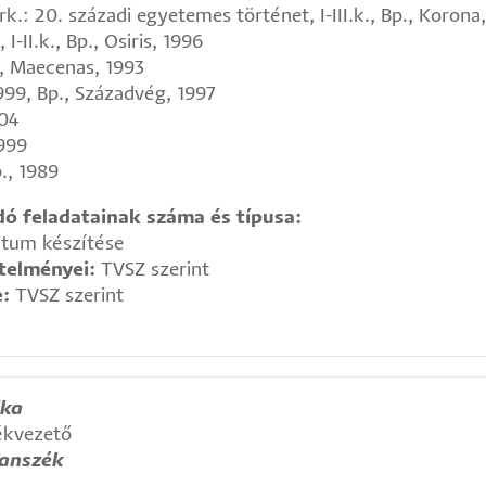
k.: 20. századi egyetemes történet, I-III.k., Bp., Korona
-II.k., Bp., Osiris, 1996
, Maecenas, 1993
999, Bp., Századvég, 1997
004
1999
., 1989
ó feladatainak száma és típusa:
rátum készítése
etelményei:
TVSZ szerint
e:
TVSZ szerint
ika
ékvezető
Tanszék