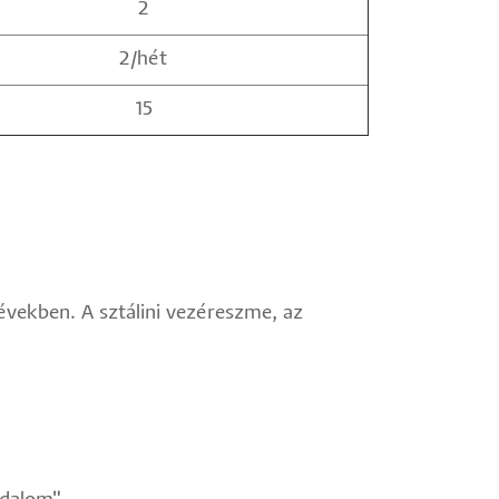
2
2/hét
15
 években. A sztálini vezéreszme, az