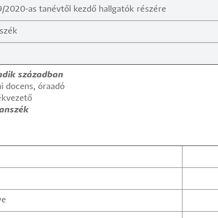
/2020-as tanévtől kezdő hallgatók részére
nszék
adik században
i docens, óraadó
ékvezető
Tanszék
ye