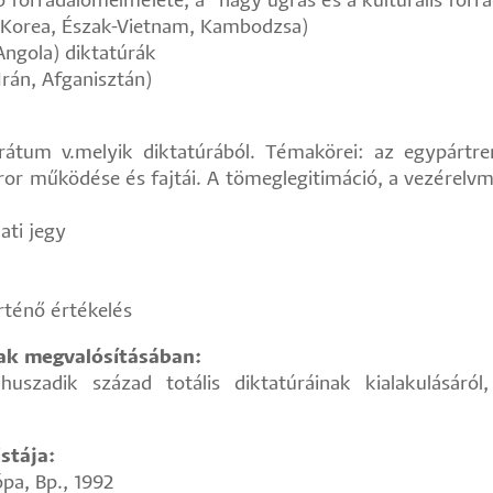
o forradalomelmélete, a "nagy ugrás és a kulturális forr
ak-Korea, Észak-Vietnam, Kambodzsa)
 Angola) diktatúrák
Irán, Afganisztán)
erátum v.melyik diktatúrából. Témakörei: az egypártre
terror működése és fajtái. A tömeglegitimáció, a vezérelv
ati jegy
örténő értékelés
nak megvalósításában:
uszadik század totális diktatúráinak kialakulásáró
stája:
ópa, Bp., 1992