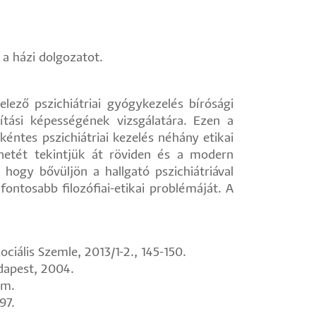
 a házi dolgozatot.
lező pszichiátriai gyógykezelés bírósági
ítási képességének vizsgálatára. Ezen a
éntes pszichiátriai kezelés néhány etikai
ténetét tekintjük át röviden és a modern
, hogy bővüljön a hallgató pszichiátriával
ontosabb filozófiai-etikai problémáját. A
ociális Szemle, 2013/1-2., 145-150.
udapest, 2004.
zám.
97.