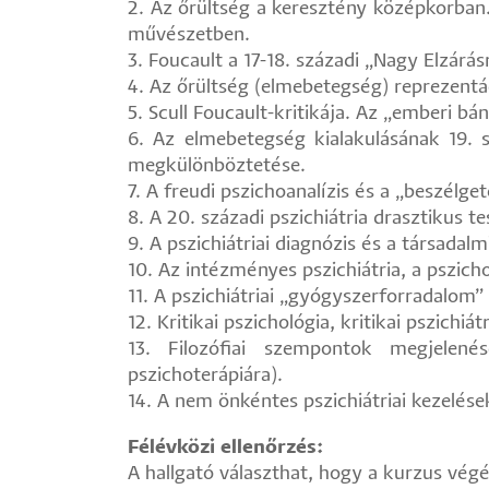
2. Az őrültség a keresztény középkorban.
művészetben.
3. Foucault a 17-18. századi „Nagy Elzár
4. Az őrültség (elmebetegség) reprezentá
5. Scull Foucault-kritikája. Az „emberi b
6. Az elmebetegség kialakulásának 19. 
megkülönböztetése.
7. A freudi pszichoanalízis és a „beszélg
8. A 20. századi pszichiátria drasztikus te
9. A pszichiátriai diagnózis és a társada
10. Az intézményes pszichiátria, a pszich
11. A pszichiátriai „gyógyszerforradalom”
12. Kritikai pszichológia, kritikai pszichi
13. Filozófiai szempontok megjelenés
pszichoterápiára).
14. A nem önkéntes pszichiátriai kezelések
Félévközi ellenőrzés:
A hallgató választhat, hogy a kurzus vég