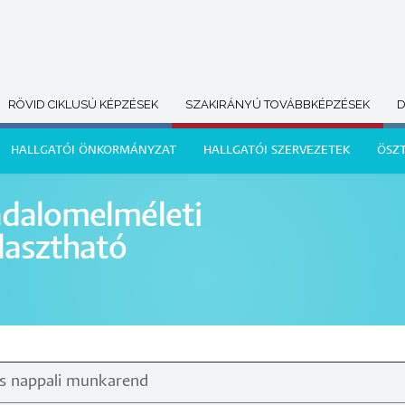
RÖVID CIKLUSÚ KÉPZÉSEK
SZAKIRÁNYÚ TOVÁBBKÉPZÉSEK
D
HALLGATÓI ÖNKORMÁNYZAT
HALLGATÓI SZERVEZETEK
ÖSZ
sadalomelméleti
lasztható
és nappali munkarend