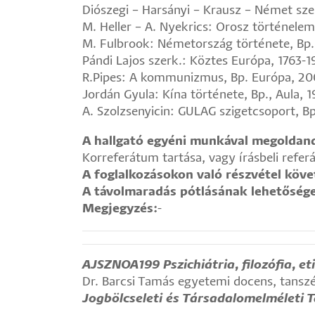
Diószegi – Harsányi – Krausz – Német szer
M. Heller – A. Nyekrics: Orosz történelem, I
M. Fulbrook: Németország története, Bp.
Pándi Lajos szerk.: Köztes Európa, 1763-1
R.Pipes: A kommunizmus, Bp. Európa, 2
Jordán Gyula: Kína története, Bp., Aula, 
A. Szolzsenyicin: GULAG szigetcsoport, Bp
A hallgató egyéni munkával megoldand
Korreferátum tartása, vagy írásbeli refe
A foglalkozásokon való részvétel köv
A távolmaradás pótlásának lehetőség
Megjegyzés:
-
AJSZNOA199 Pszichiátria, filozófia, et
Dr. Barcsi Tamás egyetemi docens, tansz
Jogbölcseleti és Társadalomelméleti 