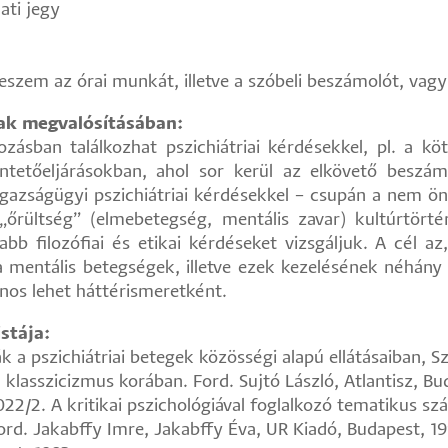
ati jegy
eszem az órai munkát, illetve a szóbeli beszámolót, vagy
nak megvalósításában:
ásban találkozhat pszichiátriai kérdésekkel, pl. a köte
tetőeljárásokban, ahol sor kerül az elkövető beszám
azságügyi pszichiátriai kérdésekkel – csupán a nem önk
 „őrültség” (elmebetegség, mentális zavar) kultúrtör
bb filozófiai és etikai kérdéseket vizsgáljuk. A cél az
mentális betegségek, illetve ezek kezelésének néhány f
znos lehet háttérismeretként.
stája:
k a pszichiátriai betegek közösségi alapú ellátásaiban, Sz
 klasszicizmus korában. Ford. Sujtó László, Atlantisz, B
022/2. A kritikai pszichológiával foglalkozó tematikus s
Ford. Jakabffy Imre, Jakabffy Éva, UR Kiadó, Budapest, 19