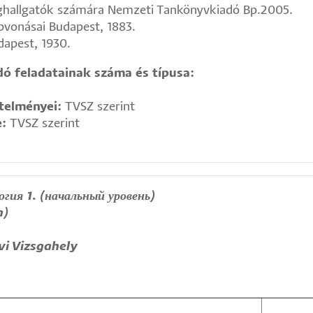
joghallgatók számára Nemzeti Tankönyvkiadó Bp.2005.
apvonásai Budapest, 1883.
dapest, 1930.
ó feladatainak száma és típusa:
etelményei:
TVSZ szerint
e:
TVSZ szerint
ия 1. (начальный уровень)
a)
vi Vizsgahely