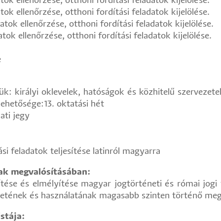
tok ellenőrzése, otthoni fordítási feladatok kijelölése.
tok ellenőrzése, otthoni fordítási feladatok kijelölése.
atok ellenőrzése, otthoni fordítási feladatok kijelölése.
atok ellenőrzése, otthoni fordítási feladatok kijelölése.
e
: királyi oklevelek, hatóságok és közhitelű szervezete
 lehetősége:13. oktatási hét
ati jegy
si feladatok teljesítése latinról magyarra
nak megvalósításában:
vítése és elmélyítése magyar jogtörténeti és római jog
szletének és használatának magasabb szinten történő meg
stája: