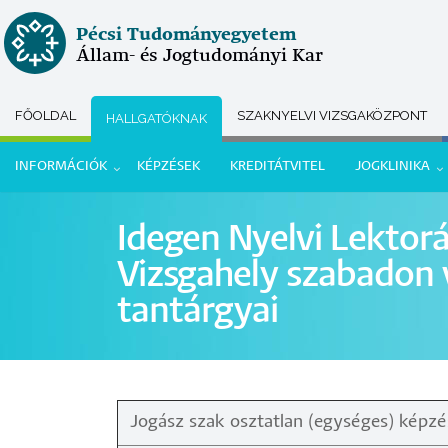
Ugrás
Pécsi Tudományegyetem
a
Állam- és Jogtudományi Kar
tartalomra
FŐOLDAL
SZAKNYELVI VIZSGAKÖZPONT
HALLGATÓKNAK
Submenu
INFORMÁCIÓK
KÉPZÉSEK
KREDITÁTVITEL
JOGKLINIKA
selector
Hallgatói
Idegen Nyelvi Lektorá
menü
Vizsgahely szabadon 
tantárgyai
Jogász szak osztatlan (egységes) képz