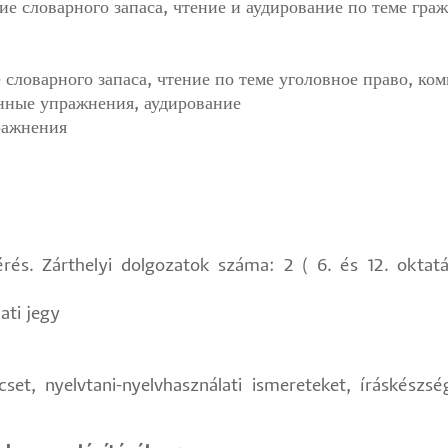
ие словарного запаса, чтение и аудирование по теме гра
 словарного запаса, чтение по теме уголовное право, к
нные упражнения, аудирование
ражнения
és. Zárthelyi dolgozatok száma: 2 ( 6. és 12. oktatási
ati jegy
ncset, nyelvtani-nyelvhasználati ismereteket, íráskészs