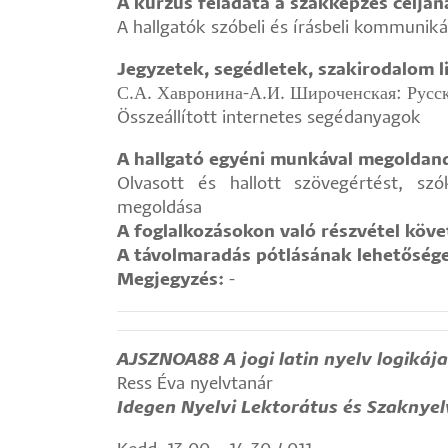
A kurzus feladata a szakképzés céljá
A hallgatók szóbeli és írásbeli kommuniká
Jegyzetek, segédletek, szakirodalom li
С.А. Хавронина-А.И. Широченская: Русс
Összeállított internetes segédanyagok
A hallgató egyéni munkával megoldand
Olvasott és hallott szövegértést, szók
megoldása
A foglalkozásokon való részvétel köv
A távolmaradás pótlásának lehetőség
Megjegyzés:
-
AJSZNOA88
A jogi latin nyelv logikáj
Ress Éva nyelvtanár
Idegen Nyelvi Lektorátus és Szaknyel