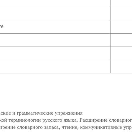
ye
еские и грамматические упражнения
 терминологии русского языка. Расширение словарного
ширение словарного запаса, чтение, коммуникативные уп