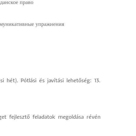
жданское право
оммуникативные упражнения
 hét). Pótlási és javítási lehetőség: 13.
éget fejlesztő feladatok megoldása révén