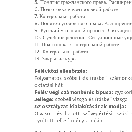
5. Понятия гражданского права. Расширен
6. Подготовка к контрольной работе
7. Контрольная работа
8. Понятия уголовного права. Расширение
9. Русский уголовный процесс. Ситуацио
10. Судебное решение. Ситуационные уп
11. Подготовка к контрольной работе
12. Контрольная работа
13. Закрытие курса
Félévközi ellenőrzés:
Folyamatos szóbeli és írásbeli számonkér
oktatási hét
Félév végi számonkérés típusa:
gyakorl
Jellege:
szóbeli vizsga és írásbeli vizsga
Az osztályzat kialakításának módja:
Olvasott és hallott szövegértési, szóki
nyújtott teljesítmény alapján.