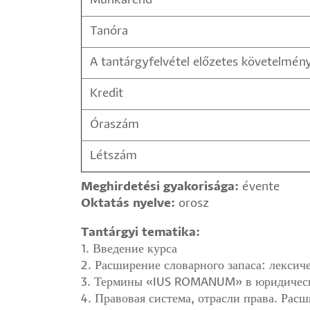
Munkarend
Tanóra
A tantárgyfelvétel előzetes követelmén
Kredit
Óraszám
Létszám
Meghirdetési gyakorisága:
évente
Oktatás nyelve:
orosz
Tantárgyi tematika:
1. Введение курса
2. Расширение словарного запаса: лексич
3. Термины «IUS ROMANUM» в юридической
4. Правовая система, отрасли права. Рас