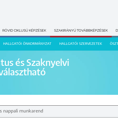
RÖVID CIKLUSÚ KÉPZÉSEK
SZAKIRÁNYÚ TOVÁBBKÉPZÉSEK
D
HALLGATÓI ÖNKORMÁNYZAT
HALLGATÓI SZERVEZETEK
ÖSZ
tus és Szaknyelvi
választható
és nappali munkarend