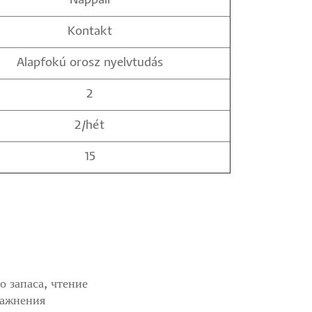
Nappali
Kontakt
Alapfokú orosz nyelvtudás
2
2/hét
15
 запаса, чтение
ражнения