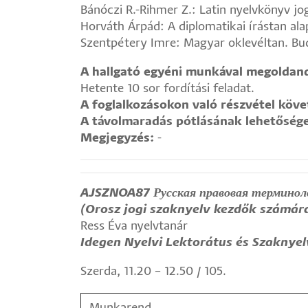
Bánóczi R.-Rihmer Z.: Latin nyelvkönyv 
Horváth Árpád: A diplomatikai írástan al
Szentpétery Imre: Magyar oklevéltan. Bu
A hallgató egyéni munkával megoldand
Hetente 10 sor fordítási feladat.
A foglalkozásokon való részvétel köv
A távolmaradás pótlásának lehetőség
Megjegyzés:
-
AJSZNOA87 Русская правовая терминолог
(Orosz jogi szaknyelv kezdők számár
Ress Éva nyelvtanár
Idegen Nyelvi Lektorátus és Szaknyel
Szerda, 11.20 – 12.50 / 105.