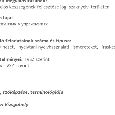
nak megvalósításában:
ciós készségének fejlesztése jogi szaknyelvi területen.
stája:
кий язык в упражнениях
ó feladatainak száma és típusa:
incset, nyelvtani-nyelvhasználati ismereteket, írásk
etelményei:
TVSZ szerint
e:
TVSZ szerint
a, szóképzése, terminológiája
vi Vizsgahely