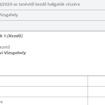
/2020-as tanévtől kezdő hallgatók részére
Vizsgahely
k 1.(Kezdő)
vezető
vi Vizsgahely
ye