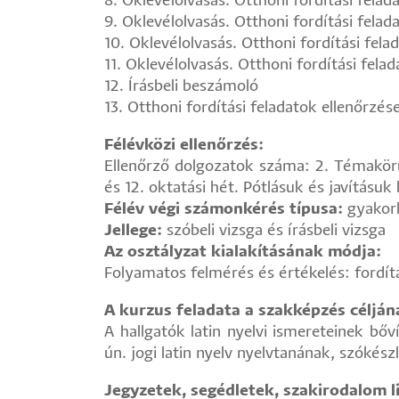
8. Oklevélolvasás. Otthoni fordítási felada
9. Oklevélolvasás. Otthoni fordítási felada
10. Oklevélolvasás. Otthoni fordítási felad
11. Oklevélolvasás. Otthoni fordítási felad
12. Írásbeli beszámoló
13. Otthoni fordítási feladatok ellenőrzés
Félévközi ellenőrzés:
Ellenőrző dolgozatok száma: 2. Témakörük
és 12. oktatási hét. Pótlásuk és javításuk
Félév végi számonkérés típusa:
gyakorl
Jellege:
szóbeli vizsga és írásbeli vizsga
Az osztályzat kialakításának módja:
Folyamatos felmérés és értékelés: fordítá
A kurzus feladata a szakképzés céljá
A hallgatók latin nyelvi ismereteinek bő
ún. jogi latin nyelv nyelvtanának, szóké
Jegyzetek, segédletek, szakirodalom li