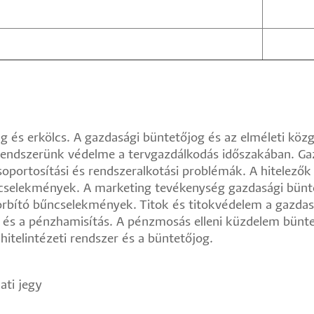
g és erkölcs. A gazdasági büntetőjog és az elméleti kö
i rendszerünk védelme a tervgazdálkodás időszakában. 
oportosítási és rendszeralkotási problémák. A hitelező
cselekmények. A marketing tevékenység gazdasági büntet
sorbító bűncselekmények. Titok és titokvédelem a gazda
 és a pénzhamisítás. A pénzmosás elleni küzdelem bünte
itelintézeti rendszer és a büntetőjog.
ati jegy