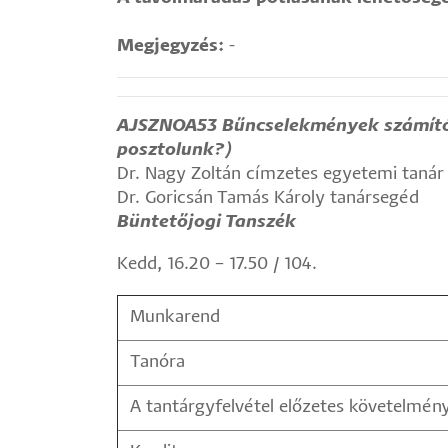
Megjegyzés:
-
AJSZNOA53 Bűncselekmények számító
posztolunk?)
Dr. Nagy Zoltán címzetes egyetemi tanár
Dr. Goricsán Tamás Károly tanársegéd
Büntetőjogi Tanszék
Kedd, 16.20 – 17.50 / 104.
Munkarend
Tanóra
A tantárgyfelvétel előzetes követelmén