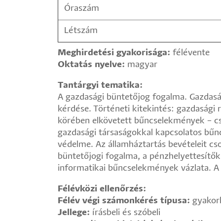
Óraszám
Létszám
Meghirdetési gyakorisága:
félévente
Oktatás nyelve:
magyar
Tantárgyi tematika:
A gazdasági büntetőjog fogalma. Gazdasá
kérdése. Történeti kitekintés: gazdaság
körében elkövetett bűncselekmények – cs
gazdasági társaságokkal kapcsolatos bűn
védelme. Az államháztartás bevételeit c
büntetőjogi fogalma, a pénzhelyettesítők
informatikai bűncselekmények vázlata. A h
Félévközi ellenőrzés:
Félév végi számonkérés típusa:
gyakorl
Jellege:
írásbeli és szóbeli