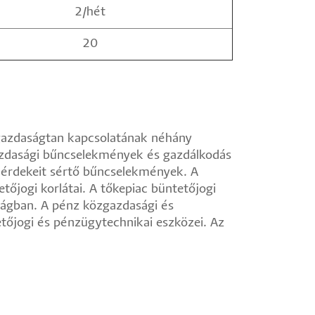
2/hét
20
zgazdaságtan kapcsolatának néhány
Gazdasági bűncselekmények és gazdálkodás
k érdekeit sértő bűncselekmények. A
őjogi korlátai. A tőkepiac büntetőjogi
ságban. A pénz közgazdasági és
tőjogi és pénzügytechnikai eszközei. Az