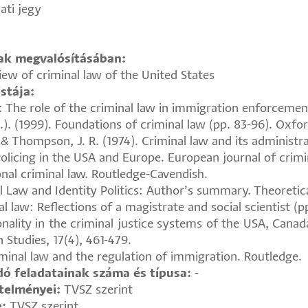
ati jegy
nak megvalósításában:
iew of criminal law of the United States
stája:
l: The role of the criminal law in immigration enforcemen
s.). (1999). Foundations of criminal law (pp. 83-96). Oxfor
., & Thompson, J. R. (1974). Criminal law and its administr
 Policing in the USA and Europe. European journal of crim
onal criminal law. Routledge-Cavendish.
l Law and Identity Politics: Author’s summary. Theoretica
 law: Reflections of a magistrate and social scientist (pp
nality in the criminal justice systems of the USA, Cana
 Studies, 17(4), 461-479.
riminal law and the regulation of immigration. Routledge.
ó feladatainak száma és típusa:
-
etelményei:
TVSZ szerint
e:
TVSZ szerint