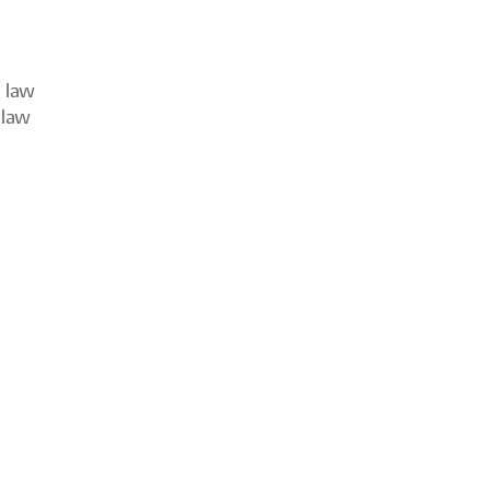
l law
 law