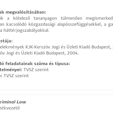
nak megvalósításában:
ók a kötelező tananyagon túlmenően megismerkedj
n kacsolódó közgazdasági alapösszefüggésekkel, a ga
a háttérjogszabályokkal.
stája:
elekmények KJK-Kerszöv Jogi és Üzleti Kiadó Budapest,
öv Jogi és Üzleti Kiadó Budapest, 2004.
ó feladatainak száma és típusa:
etelményei:
TVSZ szerint
e:
TVSZ szerint
Criminal Law
székvezető