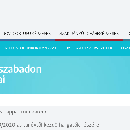
RÖVID CIKLUSÚ KÉPZÉSEK
SZAKIRÁNYÚ TOVÁBBKÉPZÉSEK
D
HALLGATÓI ÖNKORMÁNYZAT
HALLGATÓI SZERVEZETEK
ÖSZ
 szabadon
ai
és nappali munkarend
/2020-as tanévtől kezdő hallgatók részére