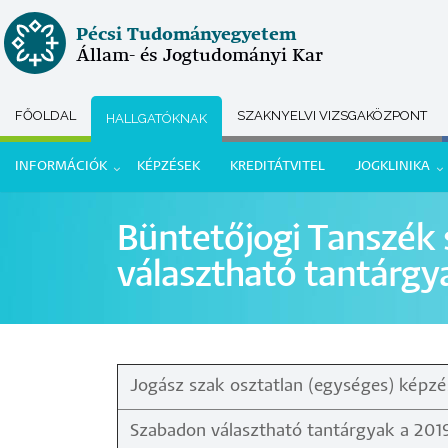
Ugrás
Pécsi Tudományegyetem
a
Állam- és Jogtudományi Kar
tartalomra
FŐOLDAL
SZAKNYELVI VIZSGAKÖZPONT
HALLGATÓKNAK
Submenu
INFORMÁCIÓK
KÉPZÉSEK
KREDITÁTVITEL
JOGKLINIKA
selector
Hallgatói
Büntetőjogi Tanszék
menü
választható tantárgy
Jogász szak osztatlan (egységes) képz
Szabadon választható tantárgyak a 2019