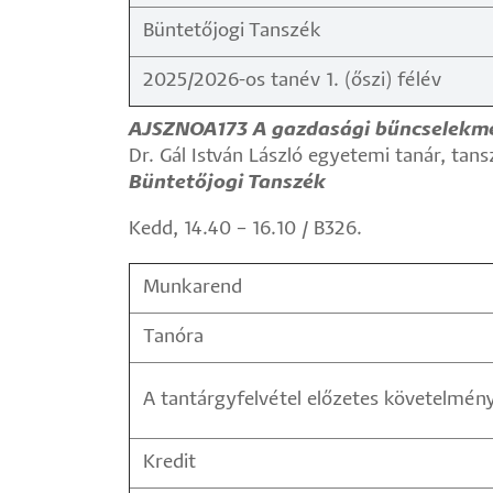
Büntetőjogi Tanszék
2025/2026-os tanév 1. (őszi) félév
AJSZNOA173 A gazdasági bűncselekm
Dr. Gál István László egyetemi tanár, tan
Büntetőjogi Tanszék
Kedd, 14.40 – 16.10 / B326.
Munkarend
Tanóra
A tantárgyfelvétel előzetes követelmén
Kredit