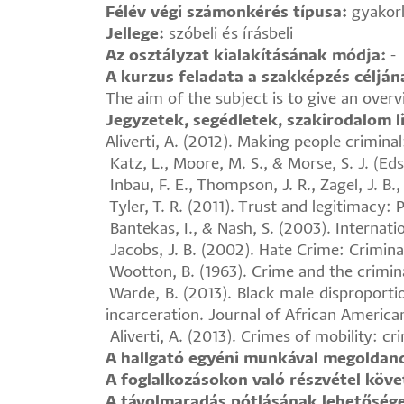
Félév végi számonkérés típusa:
gyakorl
Jellege:
szóbeli és írásbeli
Az osztályzat kialakításának módja:
-
A kurzus feladata a szakképzés céljá
The aim of the subject is to give an overv
Jegyzetek, segédletek, szakirodalom li
Aliverti, A. (2012). Making people crimina
Katz, L., Moore, M. S., & Morse, S. J. (Ed
Inbau, F. E., Thompson, J. R., Zagel, J. B
Tyler, T. R. (2011). Trust and legitimacy:
Bantekas, I., & Nash, S. (2003). Internati
Jacobs, J. B. (2002). Hate Crime: Crimina
Wootton, B. (1963). Crime and the criminal
Warde, B. (2013). Black male disproportio
incarceration. Journal of African American
Aliverti, A. (2013). Crimes of mobility: c
A hallgató egyéni munkával megoldand
A foglalkozásokon való részvétel köv
A távolmaradás pótlásának lehetőség