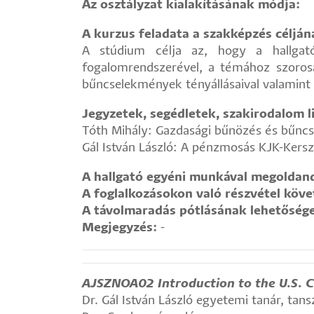
Az osztályzat kialakításának módja:
A kurzus feladata a szakképzés céljá
A stúdium célja az, hogy a hallgat
fogalomrendszerével, a témához szorosa
bűncselekmények tényállásaival valamint 
Jegyzetek, segédletek, szakirodalom li
Tóth Mihály: Gazdasági bűnözés és bűncs
Gál István László: A pénzmosás KJK-Kersz
A hallgató egyéni munkával megoldand
A foglalkozásokon való részvétel köv
A távolmaradás pótlásának lehetőség
Megjegyzés:
-
AJSZNOA02 Introduction to the U.S. 
Dr. Gál István László egyetemi tanár, tan