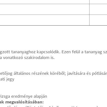
zott tananyaghoz kapcsolódik. Ezen felül a tananyag sz
a vonatkozó szakirodalom is.
etőjog általános részének köréből; javítására és pótlásár
ati jegy
 vizsga eredménye alapján
nak megvalósításában: