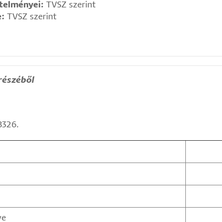
etelményei:
TVSZ szerint
e:
TVSZ szerint
részéből
B326.
ye