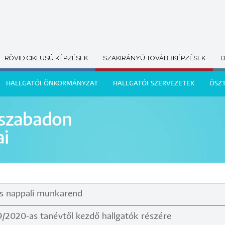
RÖVID CIKLUSÚ KÉPZÉSEK
SZAKIRÁNYÚ TOVÁBBKÉPZÉSEK
D
HALLGATÓI ÖNKORMÁNYZAT
HALLGATÓI SZERVEZETEK
ÖSZ
 szabadon
ai
és nappali munkarend
/2020-as tanévtől kezdő hallgatók részére