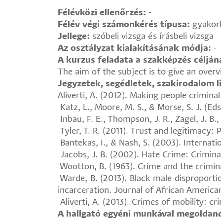
Félévközi ellenőrzés:
-
Félév végi számonkérés típusa:
gyakorl
Jellege:
szóbeli vizsga és írásbeli vizsga
Az osztályzat kialakításának módja:
-
A kurzus feladata a szakképzés céljá
The aim of the subject is to give an overv
Jegyzetek, segédletek, szakirodalom li
Aliverti, A. (2012). Making people crimina
Katz, L., Moore, M. S., & Morse, S. J. (Ed
Inbau, F. E., Thompson, J. R., Zagel, J. B
Tyler, T. R. (2011). Trust and legitimacy:
Bantekas, I., & Nash, S. (2003). Internati
Jacobs, J. B. (2002). Hate Crime: Crimina
Wootton, B. (1963). Crime and the criminal
Warde, B. (2013). Black male disproportio
incarceration. Journal of African American
Aliverti, A. (2013). Crimes of mobility: c
A hallgató egyéni munkával megoldand