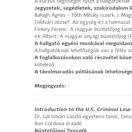
A kurzus segítséget nyújt a hallgatóknak 
Jegyzetek, segédletek, szakirodalom li
Balogh Ágnes – Tóth Mihály (szerk.): Magy
Földvári József: Az egység és a halmazat
Finkey Ferenc: A magyar büntetőjog tank
Irk Albert: A magyar anyagi büntetőjog (
A hallgató egyéni munkával megoldand
A hallgatóknak lehetőségük van a félév 
A foglalkozásokon való részvétel köv
kötelező
A távolmaradás pótlásának lehetoség
Megjegyzés:
-
Introduction to the U.S. Criminal Law
Dr. Gál István László egyetemi tanár, tan
Ron Cordova óraadó
Büntetőjogi Tanszék