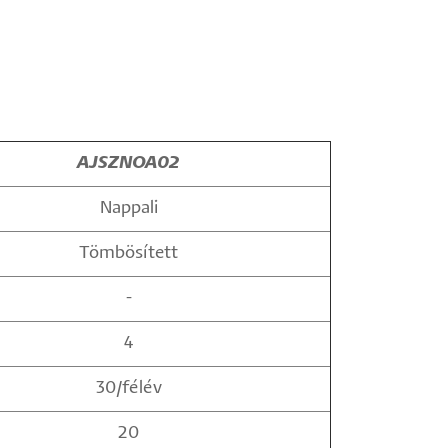
AJSZNOA02
Nappali
Tömbösített
-
4
30/félév
20