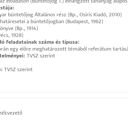
az előadáson (Büntetőjog 1.) elhangzott tananyag alapos
stája:
ar büntetőjog Általános rész (Bp., Osiris Kiadó, 2010)
 határesetei a büntetőjogban (Budapest, 1962)
önyve (Bp., 1914)
Pécs, 1928)
ó feladatainak száma és típusa:
során egy előre meghatározott témából referátum tartásá
etelményei:
TVSZ szerint
e:
TVSZ szerint
székvezető