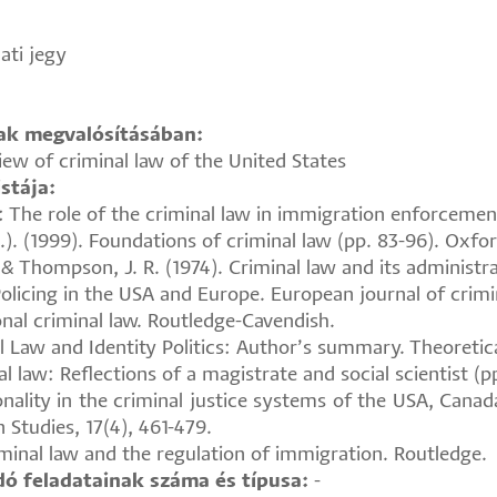
ati jegy
nak megvalósításában:
iew of criminal law of the United States
stája:
l: The role of the criminal law in immigration enforcemen
s.). (1999). Foundations of criminal law (pp. 83-96). Oxfor
., & Thompson, J. R. (1974). Criminal law and its administr
 Policing in the USA and Europe. European journal of crim
onal criminal law. Routledge-Cavendish.
l Law and Identity Politics: Author’s summary. Theoretica
 law: Reflections of a magistrate and social scientist (pp
nality in the criminal justice systems of the USA, Cana
 Studies, 17(4), 461-479.
riminal law and the regulation of immigration. Routledge.
ó feladatainak száma és típusa:
-