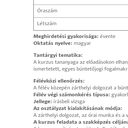
Óraszám
Létszám
Meghirdetési gyakorisága:
évente
Oktatás nyelve:
magyar
Tantárgyi tematika:
A kurzus tananyaga az előadásokon elhang
ismertetett, egyes büntetőjogi fogalmakr
Félévközi ellenőrzés:
A félév közepén zárthelyi dolgozat a bünt
Félév végi számonkérés típusa:
gyakorl
Jellege:
írásbeli vizsga
Az osztályzat kialakításának módja:
A zárthelyi dolgozat, az órai munka és a
A kurzus feladata a szakképzés céljá