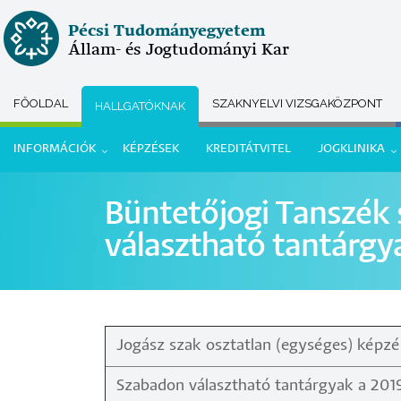
Ugrás
Pécsi Tudományegyetem
a
Állam- és Jogtudományi Kar
tartalomra
FŐOLDAL
SZAKNYELVI VIZSGAKÖZPONT
HALLGATÓKNAK
Submenu
INFORMÁCIÓK
KÉPZÉSEK
KREDITÁTVITEL
JOGKLINIKA
selector
Hallgatói
Büntetőjogi Tanszék
menü
választható tantárgy
Jogász szak osztatlan (egységes) képz
Szabadon választható tantárgyak a 2019