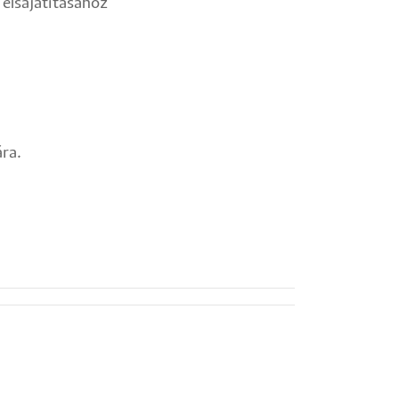
 elsajátításához
ra.