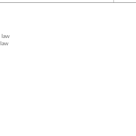
l law
 law