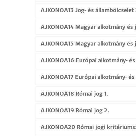
AJKONOA13 Jog- és állambölcselet 
AJKONOA14 Magyar alkotmány és j
AJKONOA15 Magyar alkotmány és j
AJKONOA16 Európai alkotmány- és 
AJKONOA17 Európai alkotmány- és 
AJKONOA18 Római jog 1.
AJKONOA19 Római jog 2.
AJKONOA20 Római jogi kritériums