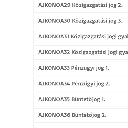
AJKONOA29 Közigazgatási jog 2.
AJKONOA30 Közigazgatási jog 3.
AJKONOA31 Közigazgatási jogi gyak
AJKONOA32 Közigazgatási jogi gyak
AJKONOA33 Pénzügyi jog 1.
AJKONOA34 Pénzügyi jog 2.
AJKONOA35 Büntetőjog 1.
AJKONOA36 Büntetőjog 2.