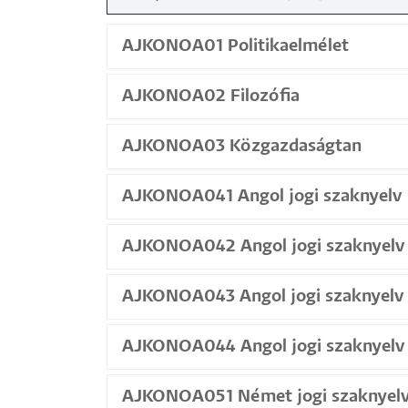
AJKONOA01 Politikaelmélet
AJKONOA02 Filozófia
AJKONOA03 Közgazdaságtan
AJKONOA041 Angol jogi szaknyelv 
AJKONOA042 Angol jogi szaknyelv 
AJKONOA043 Angol jogi szaknyelv 
AJKONOA044 Angol jogi szaknyelv 
AJKONOA051 Német jogi szaknyelv