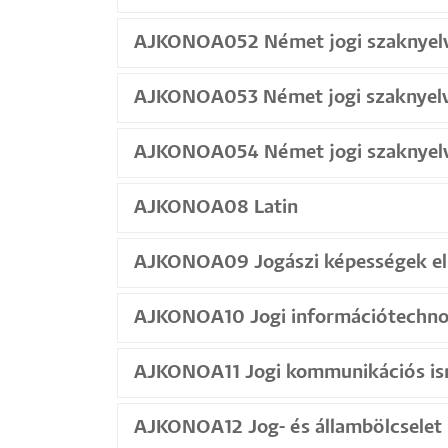
AJKONOA052 Német jogi szaknyelv
AJKONOA053 Német jogi szaknyelv
AJKONOA054 Német jogi szaknyelv
AJKONOA08 Latin
AJKONOA09 Jogászi képességek elm
AJKONOA10 Jogi információtechnol
AJKONOA11 Jogi kommunikációs is
AJKONOA12 Jog- és állambölcselet 