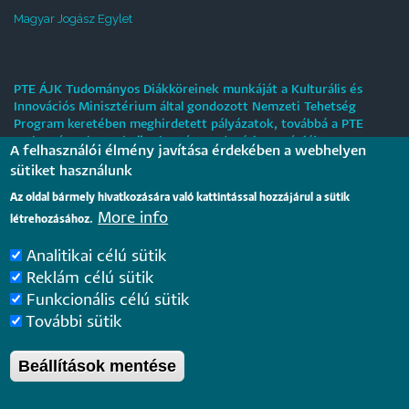
Magyar Jogász Egylet
PTE ÁJK Tudományos Diákköreinek munkáját a Kulturális és
Innovációs Minisztérium által gondozott Nemzeti Tehetség
Program keretében meghirdetett pályázatok, továbbá a PTE
„Tehetségre hangolva” tehetséggondozási stratégiája
A felhasználói élmény javítása érdekében a webhelyen
támogatják.
sütiket használunk
Tájékoztatás nyári működési rendről
Az oldal bármely hivatkozására való kattintással hozzájárul a sütik
More info
létrehozásához.
2026. július 31.
Analitikai célú sütik
Internationale rechtsvergleichende Konferenz für junge
Reklám célú sütik
Juristinnen und Juristen in Győr – Bewerbungsfrist: 25.
Funkcionális célú sütik
August 2026
2026. július 28.
További sütik
Beállítások mentése
Pécsi Tudományegyetem |
Kancellária
|
Informatikai