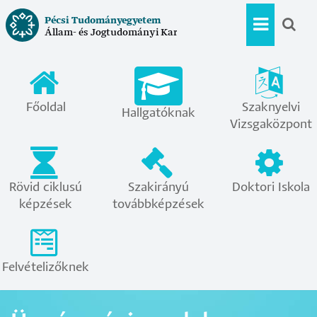
Ugrás
Pécsi Tudományegyetem
a
Állam- és Jogtudományi Kar
Hallgat
tartalomra
menü
Főoldal
Szaknyelvi
Hallgatóknak
Vizsgaközpont
Rövid ciklusú
Szakirányú
Doktori Iskola
képzések
továbbképzések
Felvételizőknek