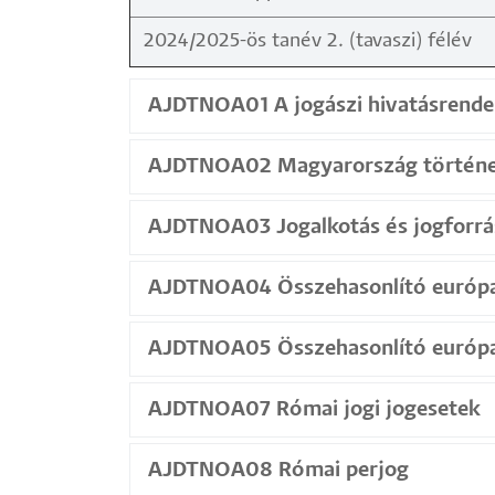
2024/2025-ös tanév 2. (tavaszi) félév
AJDTNOA01 A jogászi hivatásrendek
AJDTNOA02 Magyarország történe
AJDTNOA03 Jogalkotás és jogforrá
AJDTNOA04 Összehasonlító európa
AJDTNOA05 Összehasonlító európa
AJDTNOA07 Római jogi jogesetek
AJDTNOA08 Római perjog