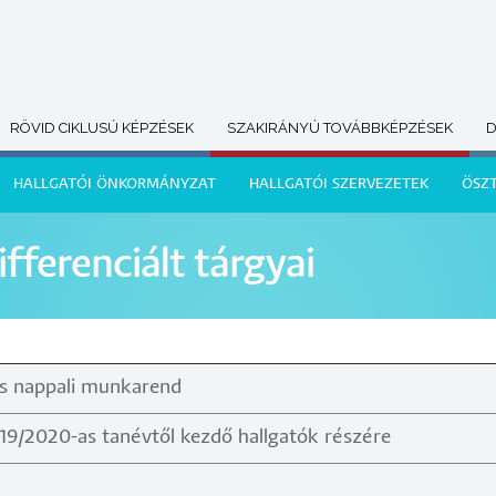
RÖVID CIKLUSÚ KÉPZÉSEK
SZAKIRÁNYÚ TOVÁBBKÉPZÉSEK
D
HALLGATÓI ÖNKORMÁNYZAT
HALLGATÓI SZERVEZETEK
ÖSZ
fferenciált tárgyai
és nappali munkarend
19/2020-as tanévtől kezdő hallgatók részére