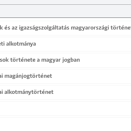
 és az igazságszolgáltatás magyarországi történe
ti alkotmánya
sok története a magyar jogban
i magánjogtörténet
i alkotmánytörténet