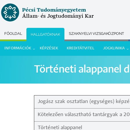
Ugrás
Pécsi Tudományegyetem
a
Állam- és Jogtudományi Kar
tartalomra
FŐOLDAL
SZAKNYELVI VIZSGAKÖZPONT
HALLGATÓKNAK
Submenu
INFORMÁCIÓK
KÉPZÉSEK
KREDITÁTVITEL
JOGKLINIKA
selector
Hallgatói
Történeti alappanel di
menü
Jogász szak osztatlan (egységes) képz
Kötelezően választható tantárgyak a 20
Történeti alappanel