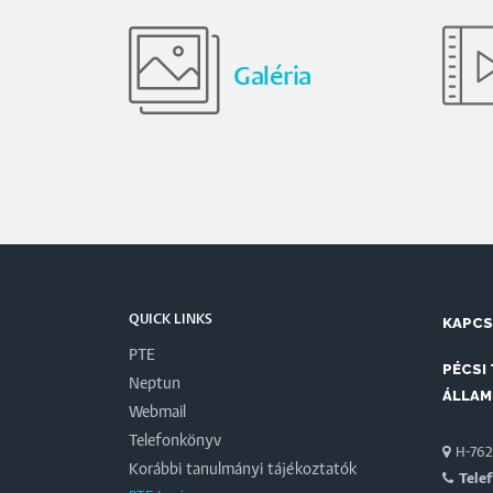
Galéria
QUICK LINKS
KAPC
PTE
PÉCSI
Neptun
ÁLLAM
Webmail
Telefonkönyv
H-7622
Korábbi tanulmányi tájékoztatók
Tele