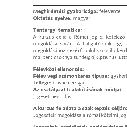
Meghirdetési gyakorisága:
félévente
Oktatás nyelve:
magyar
Tantárgyi tematika:
A kurzus célja a Római jog c. kötelező
megoldása során. A hallgatóknak egy a
megoldásához vezérfonalul szolgáló kérd
mailben: csoknya.tunde@ajk.pte.hu) jutta
Félévközi ellenőrzés:
-
Félév végi számonkérés típusa:
gyakorl
Jellege:
írásbeli vizsga
Az osztályzat kialakításának módja:
jogesetmegoldás
A kurzus feladata a szakképzés céljá
Jogesetek megoldása a római kötelmi jog