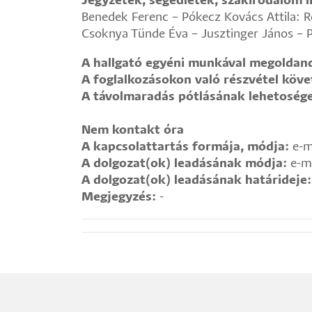
Jegyzetek, segédletek, szakirodalom li
Benedek Ferenc – Pókecz Kovács Attila: 
Csoknya Tünde Éva – Jusztinger János – 
A hallgató egyéni munkával megoldand
A foglalkozásokon való részvétel köv
A távolmaradás pótlásának lehetoség
Nem kontakt óra
A kapcsolattartás formája, módja:
e-m
A dolgozat(ok) leadásának módja:
e-ma
A dolgozat(ok) leadásának határideje:
Megjegyzés:
-