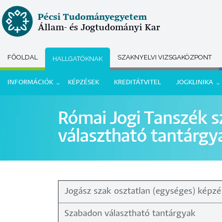
Ugrás
Pécsi Tudományegyetem
a
Állam- és Jogtudományi Kar
tartalomra
FŐOLDAL
SZAKNYELVI VIZSGAKÖZPONT
HALLGATÓKNAK
Submenu
INFORMÁCIÓK
KÉPZÉSEK
KREDITÁTVITEL
JOGKLINIKA
selector
Hallgatói
Római Jogi Tanszék 
menü
választható tantárgy
Jogász szak osztatlan (egységes) képz
Szabadon választható tantárgyak