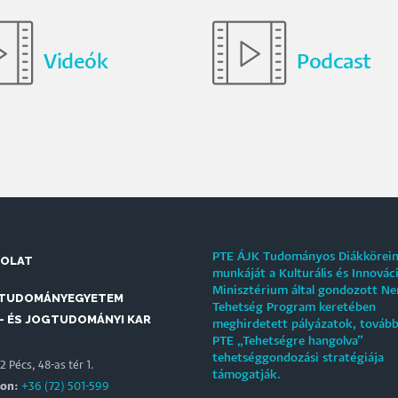
Videók
Podcast
PTE ÁJK Tudományos Diákkörei
SOLAT
munkáját a Kulturális és Innovác
Minisztérium által gondozott N
 TUDOMÁNYEGYETEM
Tehetség Program keretében
- ÉS JOGTUDOMÁNYI KAR
meghirdetett pályázatok, tovább
PTE „Tehetségre hangolva”
tehetséggondozási stratégiája
 Pécs, 48-as tér 1.
támogatják.
fon:
+36 (72) 501-599