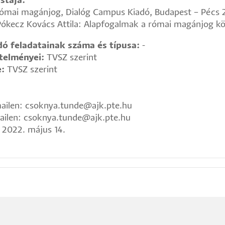
stája:
Római magánjog, Dialóg Campus Kiadó, Budapest – Pécs 
Pókecz Kovács Attila: Alapfogalmak a római magánjog kö
ó feladatainak száma és típusa:
-
etelményei:
TVSZ szerint
e:
TVSZ szerint
ailen: csoknya.tunde@ajk.pte.hu
ilen: csoknya.tunde@ajk.pte.hu
2022. május 14.