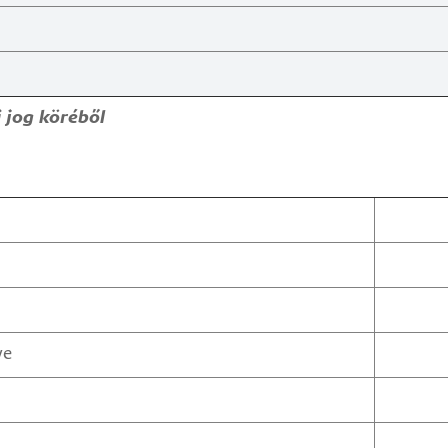
 jog köréből
ye