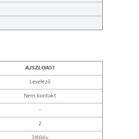
AJSZLOA51
Levelező
Nem kontakt
-
2
7/félév