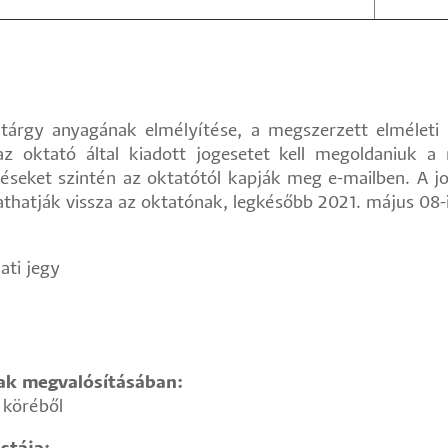
 tárgy anyagának elmélyítése, a megszerzett elméleti 
z oktató által kiadott jogesetet kell megoldaniuk a 
éseket szintén az oktatótól kapják meg e-mailben. A j
thatják vissza az oktatónak, legkésőbb 2021. május 08-
ati jegy
nak megvalósításában:
 köréből