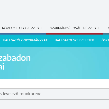
RÖVID CIKLUSÚ KÉPZÉSEK
SZAKIRÁNYÚ TOVÁBBKÉPZÉSEK
D
HALLGATÓI ÖNKORMÁNYZAT
HALLGATÓI SZERVEZETEK
ÖSZ
szabadon
ai
és levelező munkarend