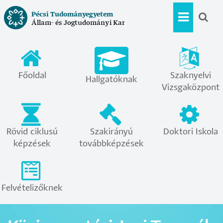
Ugrás
Pécsi Tudományegyetem
a
Állam- és Jogtudományi Kar
Hallgat
tartalomra
menü
Főoldal
Szaknyelvi
Hallgatóknak
Vizsgaközpont
Rövid ciklusú
Szakirányú
Doktori Iskola
képzések
továbbképzések
Felvételizőknek