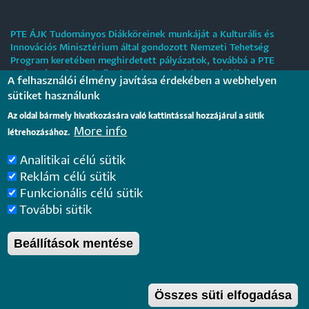
PTE ÁJK Tudományos Diákköreinek munkáját a Kulturális és
Innovációs Minisztérium által gondozott Nemzeti Tehetség
Program keretében meghirdetett pályázatok, továbbá a PTE
„Tehetségre hangolva” tehetséggondozási stratégiája
A felhasználói élmény javítása érdekében a webhelyen
támogatják.
sütiket használunk
Tájékoztatás nyári működési rendről
Az oldal bármely hivatkozására való kattintással hozzájárul a sütik
More info
létrehozásához.
2026. július 31.
Analitikai célú sütik
Internationale rechtsvergleichende Konferenz für junge
Reklám célú sütik
Juristinnen und Juristen in Győr – Bewerbungsfrist: 25.
Funkcionális célú sütik
August 2026
2026. július 28.
További sütik
Beállítások mentése
Pécsi Tudományegyetem |
Kancellária
|
Informatikai
és Innovációs Igazgatóság
|
Portál csoport
- 2020.
Összes süti elfogadása