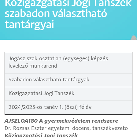
Közigazgatási Jogi Tanszék
szabadon választható
tantárgyai
Jogász szak osztatlan (egységes) képzés
levelező munkarend
Szabadon választható tantárgyak
Közigazgatási Jogi Tanszék
2024/2025-ös tanév 1. (őszi) félév
AJSZLOA180 A gyermekvédelem rendszere
Dr. Rózsás Eszter egyetemi docens, tanszékvezető
Közigazgatási Jogi Tanszék