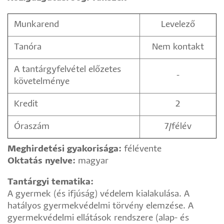
Munkarend
Levelező
Tanóra
Nem kontakt
A tantárgyfelvétel előzetes
-
követelménye
Kredit
2
Óraszám
7/félév
Meghirdetési gyakorisága:
félévente
Oktatás nyelve:
magyar
Tantárgyi tematika:
A gyermek (és ifjúság) védelem kialakulása. A
hatályos gyermekvédelmi törvény elemzése. A
gyermekvédelmi ellátások rendszere (alap- és