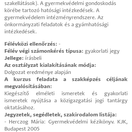
szakellátások). A gyermekvédelmi gondoskodás
körébe tartozó hatósági intézkedések. A
gyermekvédelem intézményrendszere. Az
önkormányzati feladatok és a gyámhatósági
intézkedések.
Félévközi ellenőrzés:
-
Félév végi számonkérés típusa:
gyakorlati jegy
Jellege:
írásbeli
Az osztályzat kialakításának módja:
Dolgozat eredménye alapján
A kurzus feladata a szakképzés céljának
megvalósításában:
Kiegészítő elméleti ismeretek és gyakorlati
ismeretek nyújtása a közigazgatási jogi tantárgy
oktatásához.
Jegyzetek, segédletek, szakirodalom listája:
- Herczog Mária: Gyermekvédelmi kézikönyv. KJK,
Budapest 2005