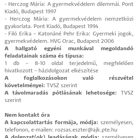
- Herczog Mária: A gyermekvédelem dilemmái. Pont
Kiadó, Budapest 1997
- Herczog Mária: A gyermekvédelem nemzetközi
gyakorlata. Pont Kiadó, Budapest 1994
- Filó Erika – Katonáné Pehr Erika: Gyermeki jogok,
gyermekvédelem. HVG Orac, Budapest 2006
A hallgató egyéni munkával megoldandó
feladatainak száma és típusa:
1 db – 8-10 oldal terjedelmű, megfelelően
hivatkozott – házidolgozat elkészítése
A foglalkozásokon való részvétel
követelményei:
TVSZ szerint
A távolmaradás pótlásának lehetosége:
TVSZ
szerint
Nem kontakt óra
A kapcsolattartás formája, módja:
személyesen,
telefonon, e-mailen: rozsas.eszter@ajk.pte.hu
A dolgozat(ok) leadásának módja:
személyesen