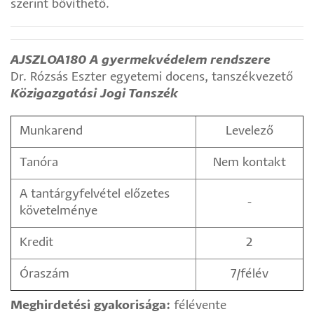
szerint bővíthető.
AJSZLOA180 A gyermekvédelem rendszere
Dr. Rózsás Eszter egyetemi docens, tanszékvezető
Közigazgatási Jogi Tanszék
Munkarend
Levelező
Tanóra
Nem kontakt
A tantárgyfelvétel előzetes
-
követelménye
Kredit
2
Óraszám
7/félév
Meghirdetési gyakorisága:
félévente