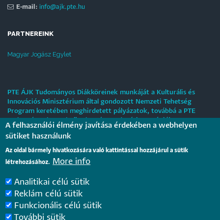
E-mail:
info@ajk.pte.hu
PARTNEREINK
Magyar Jogász Egylet
PTE ÁJK Tudományos Diákköreinek munkáját a Kulturális és
Innovációs Minisztérium által gondozott Nemzeti Tehetség
Program keretében meghirdetett pályázatok, továbbá a PTE
„Tehetségre hangolva” tehetséggondozási stratégiája
A felhasználói élmény javítása érdekében a webhelyen
támogatják.
sütiket használunk
Tájékoztatás nyári működési rendről
Az oldal bármely hivatkozására való kattintással hozzájárul a sütik
More info
létrehozásához.
2026. július 31.
Analitikai célú sütik
Internationale rechtsvergleichende Konferenz für junge
Reklám célú sütik
Juristinnen und Juristen in Győr – Bewerbungsfrist: 25.
Funkcionális célú sütik
August 2026
2026. július 28.
További sütik