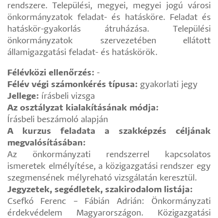
rendszere. Települési, megyei, megyei jogú városi
önkormányzatok feladat- és hatásköre. Feladat és
hatáskör-gyakorlás átruházása. Települési
önkormányzatok szervezetében ellátott
államigazgatási feladat- és hatáskörök.
Félévközi ellenőrzés:
-
Félév végi számonkérés típusa:
gyakorlati jegy
Jellege:
írásbeli vizsga
Az osztályzat kialakításának módja:
Írásbeli beszámoló alapján
A kurzus feladata a szakképzés céljának
megvalósításában:
Az önkormányzati rendszerrel kapcsolatos
ismeretek elmélyítése, a közigazgatási rendszer egy
szegmensének mélyreható vizsgálatán keresztül.
Jegyzetek, segédletek, szakirodalom listája:
Csefkó Ferenc – Fábián Adrián: Önkormányzati
érdekvédelem Magyarországon. Közigazgatási