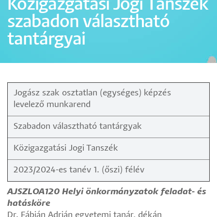
Közigazgatási Jogi Tanszék
szabadon választható
tantárgyai
Jogász szak osztatlan (egységes) képzés
levelező munkarend
Szabadon választható tantárgyak
Közigazgatási Jogi Tanszék
2023/2024-es tanév 1. (őszi) félév
AJSZLOA120
Helyi önkormányzatok feladat- és
hatásköre
Dr. Fábián Adrián egyetemi tanár, dékán