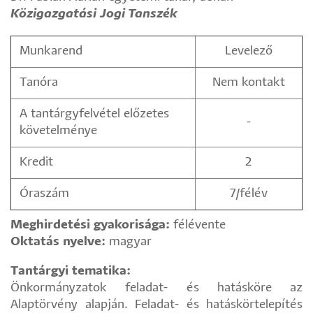
Közigazgatási Jogi Tanszék
Munkarend
Levelező
Tanóra
Nem kontakt
A tantárgyfelvétel előzetes
-
követelménye
Kredit
2
Óraszám
7/félév
Meghirdetési gyakorisága:
félévente
Oktatás nyelve:
magyar
Tantárgyi tematika:
Önkormányzatok feladat- és hatásköre az
Alaptörvény alapján. Feladat- és hatáskörtelepítés