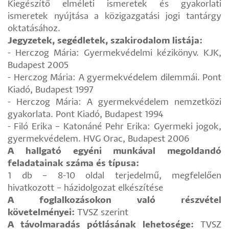
Kiegészítő elméleti ismeretek és gyakorlati
ismeretek nyújtása a közigazgatási jogi tantárgy
oktatásához.
Jegyzetek, segédletek, szakirodalom listája:
- Herczog Mária: Gyermekvédelmi kézikönyv. KJK,
Budapest 2005
- Herczog Mária: A gyermekvédelem dilemmái. Pont
Kiadó, Budapest 1997
- Herczog Mária: A gyermekvédelem nemzetközi
gyakorlata. Pont Kiadó, Budapest 1994
- Filó Erika – Katonáné Pehr Erika: Gyermeki jogok,
gyermekvédelem. HVG Orac, Budapest 2006
A hallgató egyéni munkával megoldandó
feladatainak száma és típusa:
1 db – 8-10 oldal terjedelmű, megfelelően
hivatkozott – házidolgozat elkészítése
A foglalkozásokon való részvétel
követelményei:
TVSZ szerint
A távolmaradás pótlásának lehetosége:
TVSZ