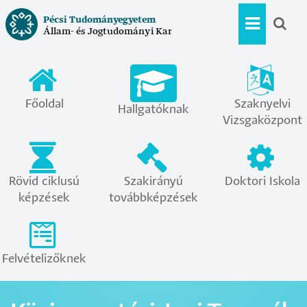
Ugrás
Pécsi Tudományegyetem
a
Állam- és Jogtudományi Kar
Hallgat
tartalomra
menü
Főoldal
Szaknyelvi
Hallgatóknak
Vizsgaközpont
Rövid ciklusú
Szakirányú
Doktori Iskola
képzések
továbbképzések
Felvételizőknek