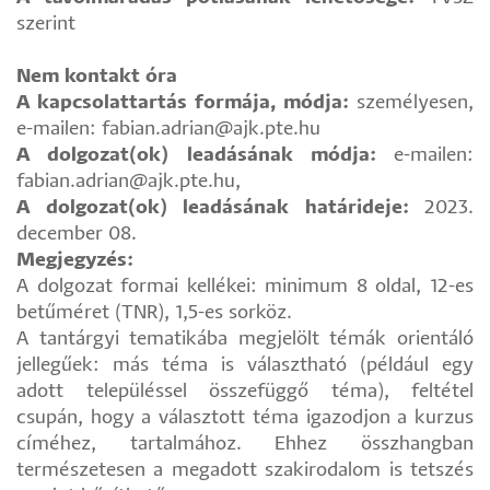
szerint
Nem kontakt óra
A kapcsolattartás formája, módja:
személyesen,
e-mailen: fabian.adrian@ajk.pte.hu
A dolgozat(ok) leadásának módja:
e-mailen:
fabian.adrian@ajk.pte.hu,
A dolgozat(ok) leadásának határideje:
2023.
december 08.
Megjegyzés:
A dolgozat formai kellékei: minimum 8 oldal, 12-es
betűméret (TNR), 1,5-es sorköz.
A tantárgyi tematikába megjelölt témák orientáló
jellegűek: más téma is választható (például egy
adott településsel összefüggő téma), feltétel
csupán, hogy a választott téma igazodjon a kurzus
címéhez, tartalmához. Ehhez összhangban
természetesen a megadott szakirodalom is tetszés