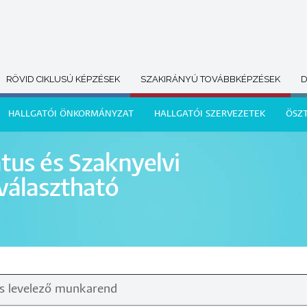
RÖVID CIKLUSÚ KÉPZÉSEK
SZAKIRÁNYÚ TOVÁBBKÉPZÉSEK
D
HALLGATÓI ÖNKORMÁNYZAT
HALLGATÓI SZERVEZETEK
ÖSZ
tus és Szaknyelvi
választható
és levelező munkarend