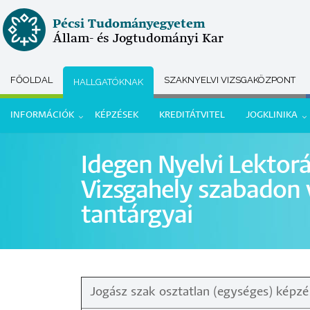
Ugrás
Pécsi Tudományegyetem
a
Állam- és Jogtudományi Kar
tartalomra
FŐOLDAL
SZAKNYELVI VIZSGAKÖZPONT
HALLGATÓKNAK
Submenu
INFORMÁCIÓK
KÉPZÉSEK
KREDITÁTVITEL
JOGKLINIKA
selector
Hallgatói
Idegen Nyelvi Lektorá
menü
Vizsgahely szabadon 
tantárgyai
Jogász szak osztatlan (egységes) képz