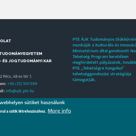
PTE ÁJK Tudományos Diákkörei
SOLAT
munkáját a Kulturális és Innovác
Minisztérium által gondozott N
 TUDOMÁNYEGYETEM
Tehetség Program keretében
- ÉS JOGTUDOMÁNYI KAR
meghirdetett pályázatok, tovább
PTE „Tehetségre hangolva”
tehetséggondozási stratégiája
 Pécs, 48-as tér 1.
támogatják.
fon:
+36 (72) 501-599
il:
info@ajk.pte.hu
 webhelyen sütiket használunk
EREINK
More info
árul a sütik létrehozásához.
Jogász Egylet