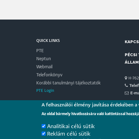
QUICK LINKS
KAPC
PTE
PÉCSI
Neptun
ÁLLAM
Webmail
Telefonkönyv
H-7622
Korábbi tanulmányi tájékoztatók
Tele
PTE Login
E-ma
A felhasználói élmény javítása érdekében a
PARTN
Az oldal bármely hivatkozására való kattintással hozzáj
Magyar 
Analitikai célú sütik
Reklám célú sütik