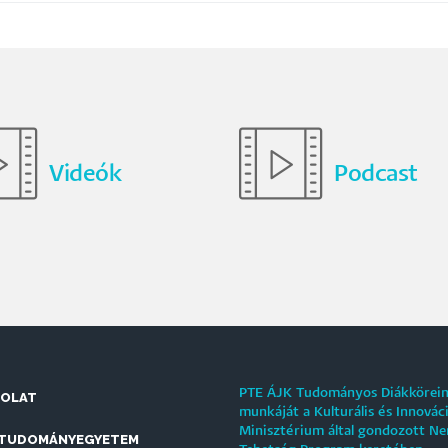
Videók
Podcast
PTE ÁJK Tudományos Diákkörei
SOLAT
munkáját a Kulturális és Innovác
Minisztérium által gondozott N
 TUDOMÁNYEGYETEM