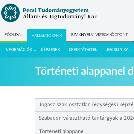
Ugrás
Pécsi Tudományegyetem
a
Állam- és Jogtudományi Kar
tartalomra
FŐOLDAL
SZAKNYELVI VIZSGAKÖZPONT
HALLGATÓKNAK
Submenu
INFORMÁCIÓK
KÉPZÉSEK
KREDITÁTVITEL
JOGKLINIKA
selector
Hallgatói
Történeti alappanel di
menü
Jogász szak osztatlan (egységes) képz
Szabadon választható tantárgyak a 2020
Történeti alappanel