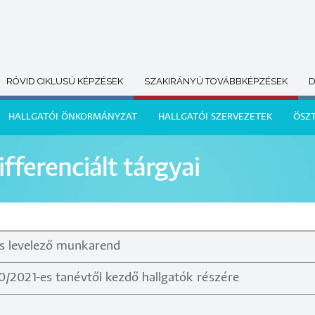
RÖVID CIKLUSÚ KÉPZÉSEK
SZAKIRÁNYÚ TOVÁBBKÉPZÉSEK
D
HALLGATÓI ÖNKORMÁNYZAT
HALLGATÓI SZERVEZETEK
ÖSZ
fferenciált tárgyai
és levelező munkarend
/2021-es tanévtől kezdő hallgatók részére