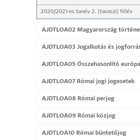
2020/2021-es tanév 2. (tavaszi) félév
AJDTLOA02 Magyarország történet
AJDTLOA03 Jogalkotás és jogforrá
AJDTLOA05 Összehasonlító európa
AJDTLOA07 Római jogi jogesetek
AJDTLOA08 Római perjog
AJDTLOA09 Római közjog
AJDTLOA10 Római büntetőjog