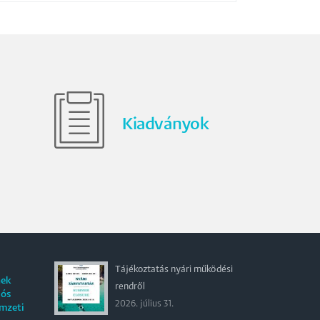
Kiadványok
Tájékoztatás nyári működési
nek
rendről
iós
2026. július 31.
emzeti