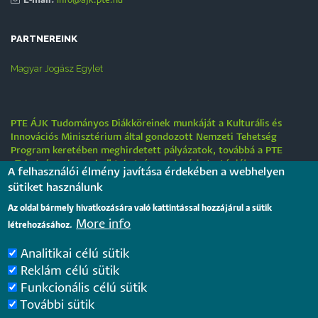
E-mail:
info@ajk.pte.hu
PARTNEREINK
Magyar Jogász Egylet
PTE ÁJK Tudományos Diákköreinek munkáját a Kulturális és
Innovációs Minisztérium által gondozott Nemzeti Tehetség
Program keretében meghirdetett pályázatok, továbbá a PTE
„Tehetségre hangolva” tehetséggondozási stratégiája
A felhasználói élmény javítása érdekében a webhelyen
támogatják.
sütiket használunk
Tájékoztatás nyári működési rendről
Az oldal bármely hivatkozására való kattintással hozzájárul a sütik
More info
2026. július 31.
létrehozásához.
Analitikai célú sütik
Internationale rechtsvergleichende Konferenz für junge
Reklám célú sütik
Juristinnen und Juristen in Győr – Bewerbungsfrist: 25.
Funkcionális célú sütik
August 2026
2026. július 28.
További sütik