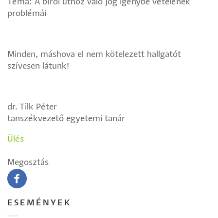
Téma: A bírói úthoz való jog igénybe vételének
problémái
Minden, máshova el nem kötelezett hallgatót
szívesen látunk!
dr. Tilk Péter
tanszékvezető egyetemi tanár
Ülés
Megosztás
ESEMÉNYEK