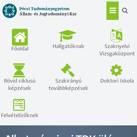
Ugrás
Pécsi Tudományegyetem
a
Állam- és Jogtudományi Kar
Main
tartalomra
navigat
Hallgatóknak
Szaknyelvi
Főoldal
Vizsgaközpont
Rövid ciklusú
Szakirányú
Doktori Iskola
képzések
továbbképzések
Felvételizőknek