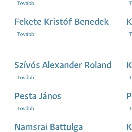
Tovább
(Mitrovics
T
Zoltán)
Fekete Kristóf Benedek
K
Tovább
(Fekete
T
Kristóf
Benedek)
Szívós Alexander Roland
K
Tovább
(Szívós
T
Alexander
Roland)
Pesta János
P
Tovább
(Pesta
T
János)
Namsrai Battulga
K