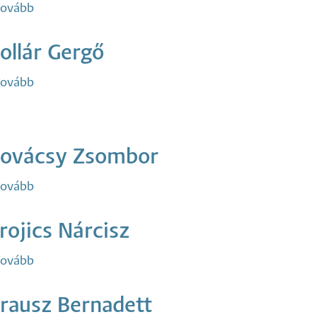
ovább
(Jahan
Bushrat)
ollár Gergő
ovább
(Kollár
Gergő)
ovácsy Zsombor
ovább
(Kovácsy
Zsombor)
rojics Nárcisz
ovább
(Projics
Nárcisz)
rausz Bernadett