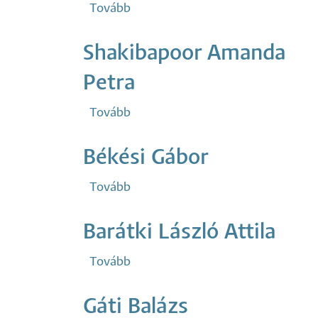
Tovább
(Ilyés
Zsolt)
Shakibapoor Amanda
Petra
Tovább
(Shakibapoor
Amanda
Petra)
Békési Gábor
Tovább
(Békési
Gábor)
Barátki László Attila
Tovább
(Barátki
László
Attila)
Gáti Balázs