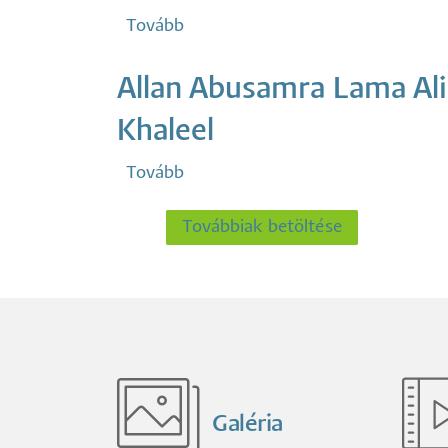
Tovább
(Gáti
Balázs)
Allan Abusamra Lama Ali
Khaleel
Tovább
(Allan
Abusamra
Lama
Továbbiak betöltése
Ali
Khaleel)
Galéria