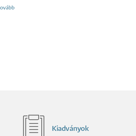
ovább
(Krausz
Bernadett)
Kiadványok