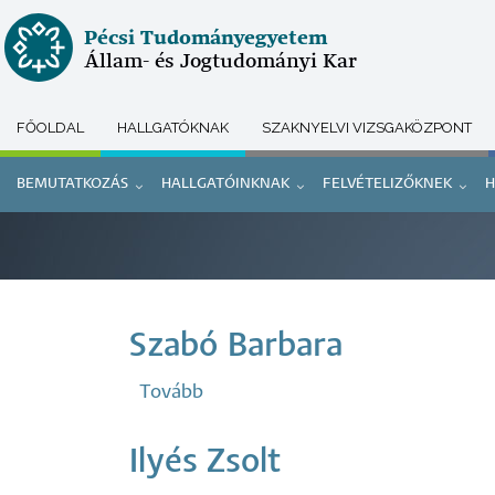
Ugrás
Pécsi Tudományegyetem
a
Állam- és Jogtudományi Kar
tartalomra
FŐOLDAL
HALLGATÓKNAK
SZAKNYELVI VIZSGAKÖZPONT
Submenu
BEMUTATKOZÁS
HALLGATÓINKNAK
FELVÉTELIZŐKNEK
H
selector
Doktori
menü
Szabó Barbara
Tovább
(Szabó
Barbara)
Ilyés Zsolt