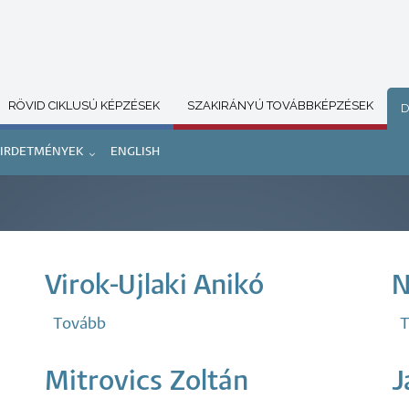
RÖVID CIKLUSÚ KÉPZÉSEK
SZAKIRÁNYÚ TOVÁBBKÉPZÉSEK
D
IRDETMÉNYEK
ENGLISH
Virok-Ujlaki Anikó
N
Tovább
(Virok-
T
Ujlaki
Anikó)
Mitrovics Zoltán
J