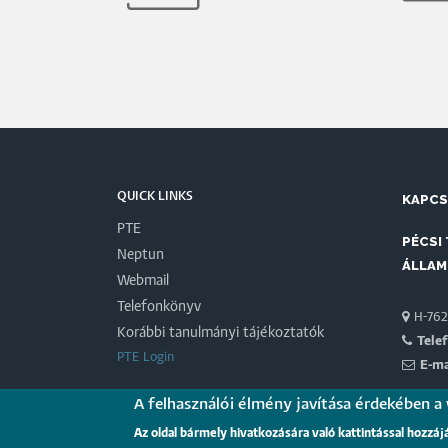
QUICK LINKS
KAPC
PTE
PÉCSI
Neptun
ÁLLAM
Webmail
Telefonkönyv
H-7622
Korábbi tanulmányi tájékoztatók
Tele
PTE Login
E-ma
A felhasználói élmény javítása érdekében a
PARTN
Az oldal bármely hivatkozására való kattintással hozzáj