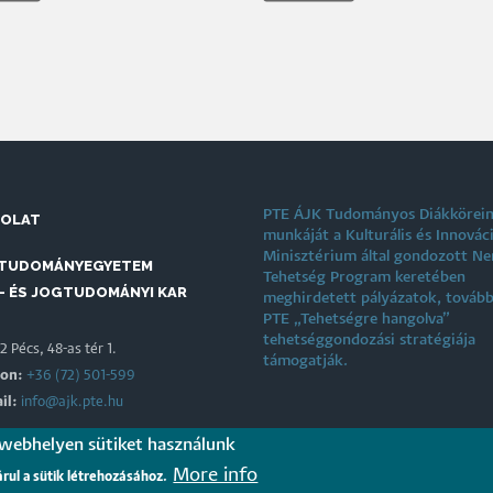
PTE ÁJK Tudományos Diákkörei
SOLAT
munkáját a Kulturális és Innovác
Minisztérium által gondozott N
 TUDOMÁNYEGYETEM
Tehetség Program keretében
- ÉS JOGTUDOMÁNYI KAR
meghirdetett pályázatok, tovább
PTE „Tehetségre hangolva”
tehetséggondozási stratégiája
 Pécs, 48-as tér 1.
támogatják.
fon:
+36 (72) 501-599
il:
info@ajk.pte.hu
 webhelyen sütiket használunk
EREINK
More info
árul a sütik létrehozásához.