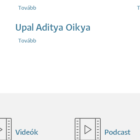
Tovább
(Namsrai
T
Battulga)
Upal Aditya Oikya
Tovább
(Upal
Aditya
Oikya)
Videók
Podcast