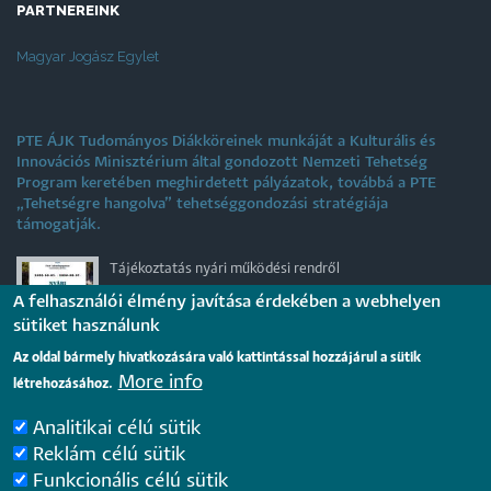
PARTNEREINK
Magyar Jogász Egylet
PTE ÁJK Tudományos Diákköreinek munkáját a Kulturális és
Innovációs Minisztérium által gondozott Nemzeti Tehetség
Program keretében meghirdetett pályázatok, továbbá a PTE
„Tehetségre hangolva” tehetséggondozási stratégiája
támogatják.
Tájékoztatás nyári működési rendről
2026. július 31.
A felhasználói élmény javítása érdekében a webhelyen
sütiket használunk
Az oldal bármely hivatkozására való kattintással hozzájárul a sütik
Internationale rechtsvergleichende Konferenz für junge
More info
létrehozásához.
Juristinnen und Juristen in Győr – Bewerbungsfrist: 25.
August 2026
2026. július 28.
Analitikai célú sütik
Reklám célú sütik
Funkcionális célú sütik