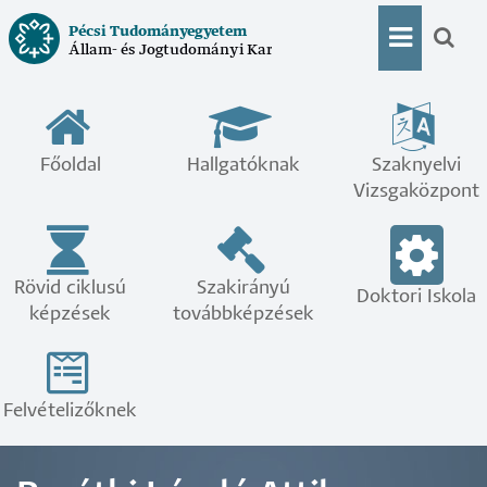
Ugrás
Pécsi Tudományegyetem
a
Állam- és Jogtudományi Kar
Doktor
tartalomra
menü
Főoldal
Hallgatóknak
Szaknyelvi
Vizsgaközpont
Rövid ciklusú
Szakirányú
Doktori Iskola
képzések
továbbképzések
Felvételizőknek