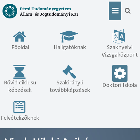
Ugrás
Pécsi Tudományegyetem
a
Állam- és Jogtudományi Kar
Doktor
tartalomra
menü
Főoldal
Hallgatóknak
Szaknyelvi
Vizsgaközpont
Rövid ciklusú
Szakirányú
Doktori Iskola
képzések
továbbképzések
Felvételizőknek