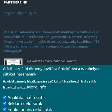
PARTNEREINK
Magyar Jogász Egylet
PTE ÁJK Tudományos Diákköreinek munkáját a Kulturális és
Innovációs Minisztérium által gondozott Nemzeti Tehetség
Program keretében meghirdetett pályázatok, továbbá a PTE
„Tehetségre hangolva” tehetséggondozási stratégiája
támogatják.
Tájékoztatás nyári működési rendről
2026. július 31.
A felhasználói élmény javítása érdekében a webhelyen
sütiket használunk
Az oldal bármely hivatkozására való kattintással hozzájárul a sütik
Internationale rechtsvergleichende Konferenz für junge
More info
létrehozásához.
Juristinnen und Juristen in Győr – Bewerbungsfrist: 25.
August 2026
2026. július 28.
Analitikai célú sütik
Reklám célú sütik
Funkcionális célú sütik