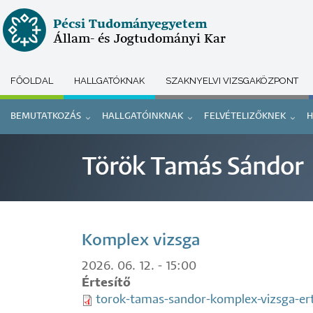
Ugrás
Pécsi Tudományegyetem
a
Állam- és Jogtudományi Kar
tartalomra
FŐOLDAL
HALLGATÓKNAK
SZAKNYELVI VIZSGAKÖZPONT
Submenu
BEMUTATKOZÁS
HALLGATÓINKNAK
FELVÉTELIZŐKNEK
H
selector
Doktori
Török Tamás Sándor
menü
Komplex vizsga
2026. 06. 12. - 15:00
Értesítő
torok-tamas-sandor-komplex-vizsga-ert