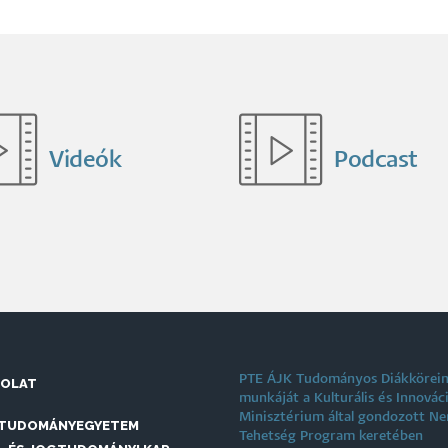
Videók
Podcast
PTE ÁJK Tudományos Diákkörei
SOLAT
munkáját a Kulturális és Innovác
Minisztérium által gondozott N
 TUDOMÁNYEGYETEM
Tehetség Program keretében