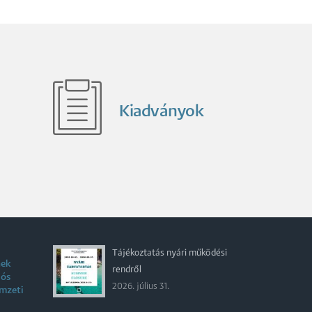
Kiadványok
Tájékoztatás nyári működési
nek
rendről
iós
2026. július 31.
emzeti